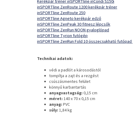
Kerékpár tréner inSPORTline inCondi S150i
inSPORTline ZenRoute 1200 kerékpár tréner
inSPORTline ZenRoute 250
inSPORTline Agneto kerékpár edző
inSPORTline ZenPeak 30 fitnesz lépcsők
inSPORTline ZenRun NOON gyaloglópad
inSPORTline Tyrion futógép
inSPORTline ZenRun Fold 10 összecsukható futópad
Technikai adatok:
védi a padlót a károsodástól
tompítja a zajt és a rezgést
csúszásmentes felület
könnyű karbantartás
anyagvastagság:
0,15 cm
méret:
140 x 70 x 0,15 cm
anyag:
PVC
súly:
1,84 kg
L