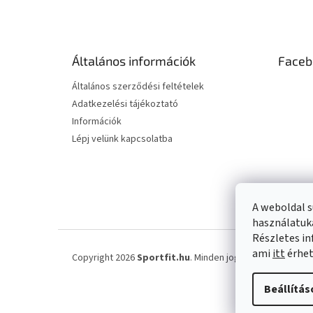
á
b
l
é
Általános információk
Faceb
c
Általános szerződési feltételek
Adatkezelési tájékoztató
Információk
Lépj velünk kapcsolatba
A weboldal s
használatuka
Részletes in
ami
itt
érhet
Copyright 2026
Sportfit.hu
. Minden jog fenntartva.
Süti 
Beállítás