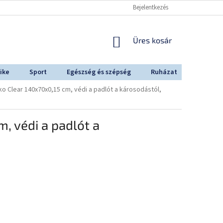
Bejelentkezés
KOSÁR
Üres kosár
ike
Sport
Egészség és szépség
Ruházat
Outdoo
o Clear 140x70x0,15 cm, védi a padlót a károsodástól,
, védi a padlót a