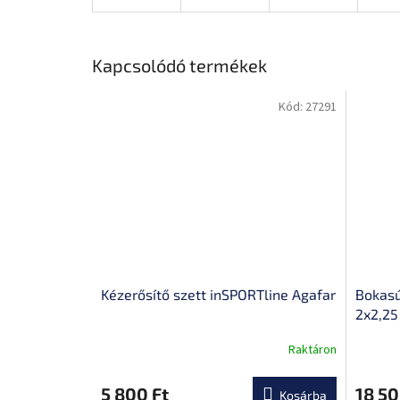
Kapcsolódó termékek
Kód:
27291
Kézerősítő szett inSPORTline Agafar
Bokasú
2x2,25
Raktáron
A
A
termék
termék
átlagos
átlagos
5 800 Ft
18 50
Kosárba