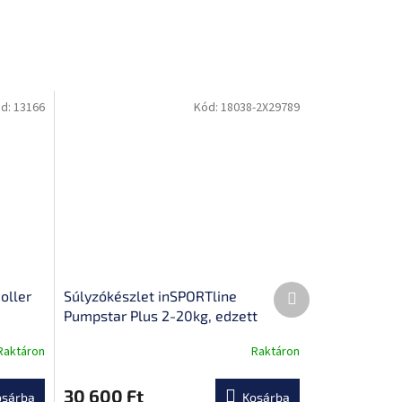
d:
13166
Kód:
18038-2X29789
Következő
oller
Súlyzókészlet inSPORTline
termék
Pumpstar Plus 2-20kg, edzett
műanyagból készült tengely,
Raktáron
Raktáron
csúszásmentes markolat, üreges
tengelyek egykezes súlyzóhoz
30 600 Ft
osárba
Kosárba