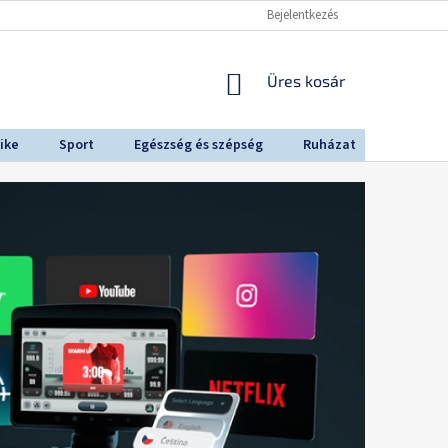
Bejelentkezés
KOSÁR
Üres kosár
ike
Sport
Egészség és szépség
Ruházat
Outdoo