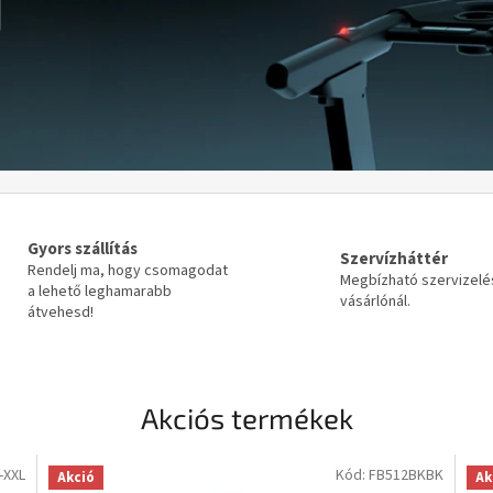
Gyors szállítás
Szervízháttér
Rendelj ma, hogy csomagodat
Megbízható szervizelé
a lehető leghamarabb
vásárlónál.
átvehesd!
Akciós termékek
-XXL
Kód:
FB512BKBK
Akció
Ak