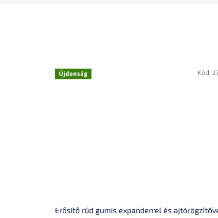
Kód:
2
Újdonság
Erősítő rúd gumis expanderrel és ajtórögzítőv