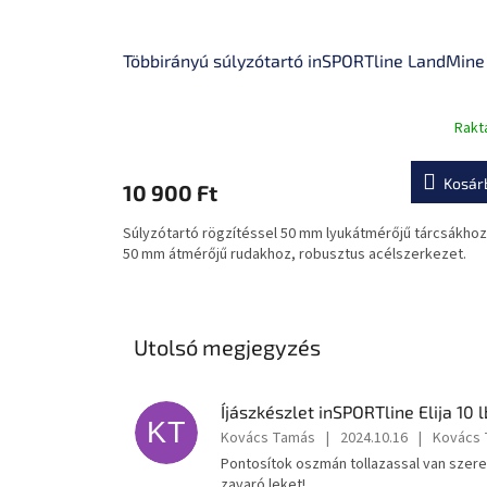
Többirányú súlyzótartó inSPORTline LandMine 
Rakt
A
termék
átlagos
Kosár
10 900 Ft
értékelése
5-
Súlyzótartó rögzítéssel 50 mm lyukátmérőjű tárcsákhoz
ből
50 mm átmérőjű rudakhoz, robusztus acélszerkezet.
0,0
csillag.
Utolsó megjegyzés
Íjászkészlet inSPORTline Elija 10 l
KT
Kovács Tamás
|
2024.10.16
|
Kovács
Pontosítok oszmán tollazassal van szere
zavaró leket!