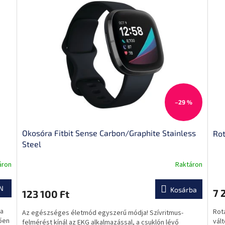
–29 %
Okosóra Fitbit Sense Carbon/Graphite Stainless
Rot
Steel
áron
Raktáron
A
A
termék
ter
átlagos
átl
N
Kosárba
7 
123 100 Ft
értékelése
ért
5-
5-
ta
Rotá
Az egészséges életmód egyszerű módja! Szívritmus-
ből
ből
ően
vált
felmérést kínál az EKG alkalmazással, a csuklón lévő
0,0
0,0