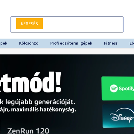
KERESÉS
épek
Kölcsönző
Profi edzőtermi gépek
Fitness
Eb