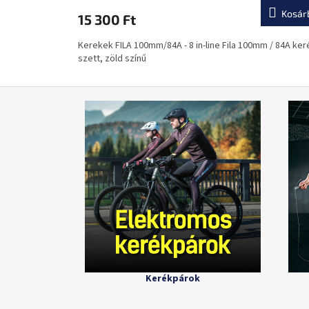
Kosár
15 300 Ft
Kerekek FILA 100mm/84A - 8 in-line Fila 100mm / 84A ker
szett, zöld színű
Kerékpárok