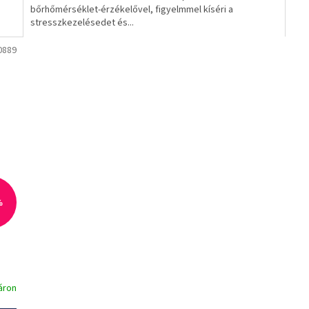
bőrhőmérséklet-érzékelővel, figyelmmel kíséri a
csillag.
csil
stresszkezelésedet és...
0889
%
áron