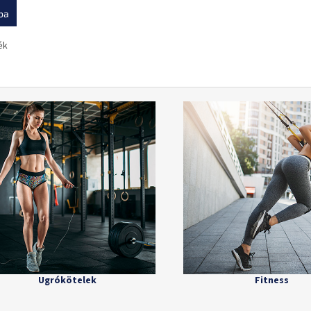
ba
ék
Ugrókötelek
Fitness