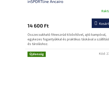
inSPORTline Ancairo
Rakt
A
termék
átlagos
Kosár
14 600 Ft
értékelése
5-
Összecsukható fitneszrúd 6 bővítővel, ajtó kampóval,
ből
egykezes fogantyúkkal és praktikus táskával a szállítá
0,0
és tároláshoz.
csillag.
Kód:
2
Újdonság