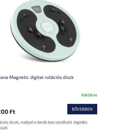
ana Magnetic digital rotációs diszk
Raktáron
mék
agos
BŐVEBBEN
200 Ft
ékelése
ciós diszk, mellyel a derék karcsúsítható. Digitális
ozat.