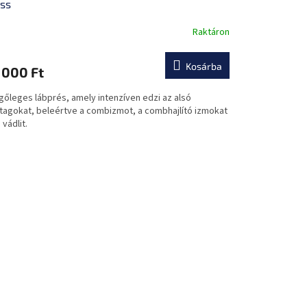
ss
Raktáron
Kosárba
 000 Ft
gőleges lábprés, amely intenzíven edzi az alsó
tagokat, beleértve a combizmot, a combhajlító izmokat
 vádlit.