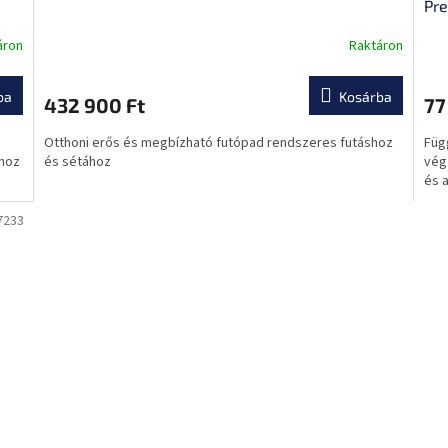
Pre
áron
Raktáron
A
termék
átlagos
ba
Kosárba
432 900 Ft
77
értékelése
5-
Otthoni erős és megbízható futópad rendszeres futáshoz
Füg
ből
shoz
és sétához
vég
0,0
és a
csillag.
7233