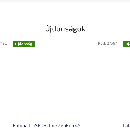
Újdonságok
7482
Kód:
27567
Újdonság
Új
el
Futópad inSPORTline ZenRun 45
Láb