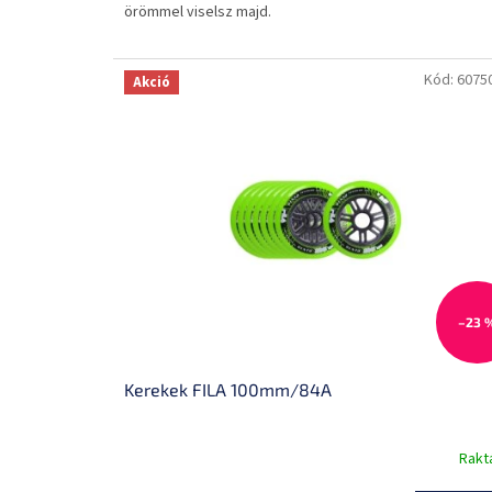
örömmel viselsz majd.
Kód:
6075
Akció
–23 
Kerekek FILA 100mm/84A
Rakt