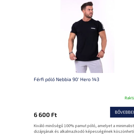
Férfi póló Nebbia 90' Hero 143
Rakt
BŐVEBBE
6 600 Ft
Kiváló minőségű 100% pamut póló, amelyet a minimalis
dizájnjának és alkalmazkodó képességének köszönhet