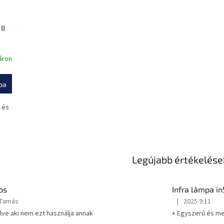
II
áron
ba
 és
Legújabb értékelése
bs
Infra lámpa i
 Tamás
|
2025.9.11
A
lve aki nem ezt használja annak
+ Egyszerű és me
termék