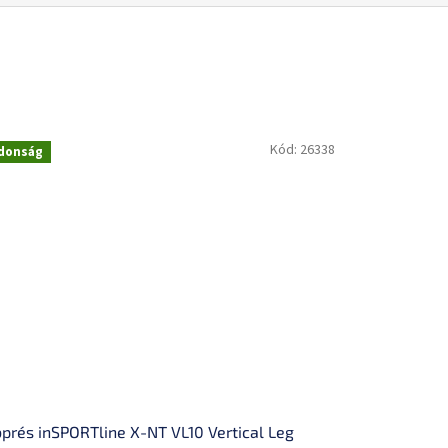
Kód:
26338
donság
prés inSPORTline X-NT VL10 Vertical Leg