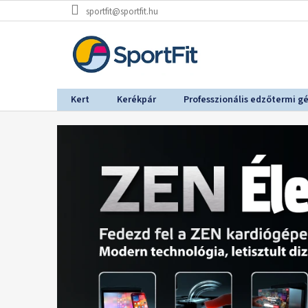
Ugrás
sportfit@sportfit.hu
a
fő
tartalomhoz
Kert
Kerékpár
Professzionális edzőtermi g