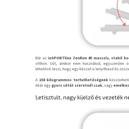
Bár az
inSPORTline ZenRun 45
masszív, stabil k
otthon. Sőt, amikor nem használod, egyszerűen 
lehetővé teszi, hogy egy kézzel is lenyithasd és öss
A
150 kilogrammos terhelhetőségnek
köszönhető
Akár egy
gyors sétát szeretnél csak
, vagy
emelke
Letisztult, nagy kijelző és vezeték n