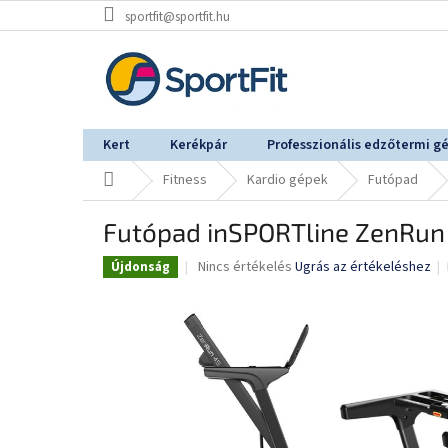
Ugrás
sportfit@sportfit.hu
a
fő
tartalomhoz
Kert
Kerékpár
Professzionális edzőtermi g
Kezdőlap
Fitness
Kardio gépek
Futópad
Futópad inSPORTline ZenRun
A
Nincs értékelés
Ugrás az értékeléshez
Újdonság
termék
átlagos
értékelése
5-
ből
0,0
csillag.