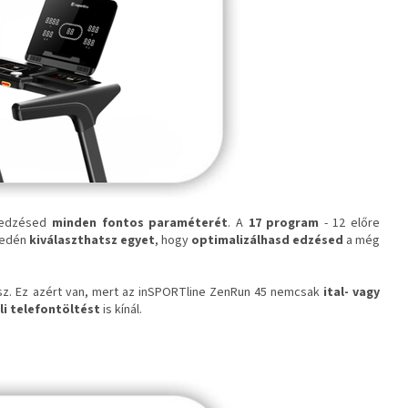
edzésed
minden fontos paraméterét
. A
17 program
- 12 előre
nyedén
kiválaszthatsz egyet
, hogy
optimalizálhasd edzésed
a még
z. Ez azért van, mert az inSPORTline ZenRun 45 nemcsak
ital- vagy
li telefontöltést
is kínál.