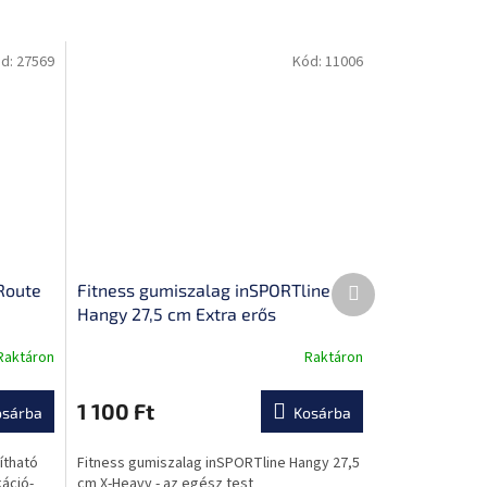
d:
27569
Kód:
11006
Következő
Route
Fitness gumiszalag inSPORTline
termék
Hangy 27,5 cm Extra erős
Raktáron
Raktáron
A
termék
átlagos
1 100 Ft
osárba
Kosárba
értékelése
5-
lítható
Fitness gumiszalag inSPORTline Hangy 27,5
ből
áció-
cm X-Heavy - az egész test
0,0