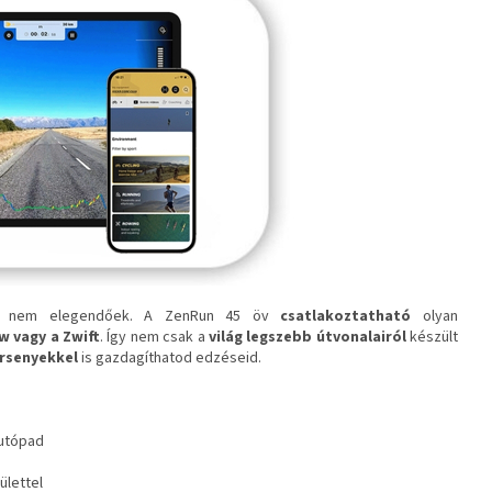
űen nem elegendőek. A ZenRun 45 öv
csatlakoztatható
olyan
w vagy a Zwift
. Így nem csak a
világ legszebb útvonalairól
készült
ersenyekkel
is gazdagíthatod edzéseid.
futópad
ülettel