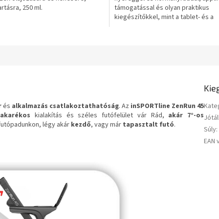
rtásra, 250 ml.
támogatással és olyan praktikus
csillag.
kiegészítőkkel, mint a tablet- és a
kulacstartó.
Kie
r
és
alkalmazás csatlakoztathatóság
. Az
inSPORTline ZenRun 45
Kate
takarékos
kialakítás és széles futófelület vár Rád,
akár
7°-os
Jótál
 futópadunkon, légy akár
kezdő
, vagy már
tapasztalt futó
.
Súly
:
EAN 