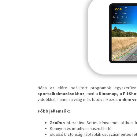
Néha az előre beállított programok egyszer
sportalkalmazásokhoz
, mint a
Kinomap, a FitSho
videókkal, hanem a világ más futóival közös
online v
Főbb jellemzők:
ZenRun
Interactive Series kényelmes otthoni 
Könnyen és intuitívan használható
oldalsó biztonsági lábtáblák csúszásmentes fel