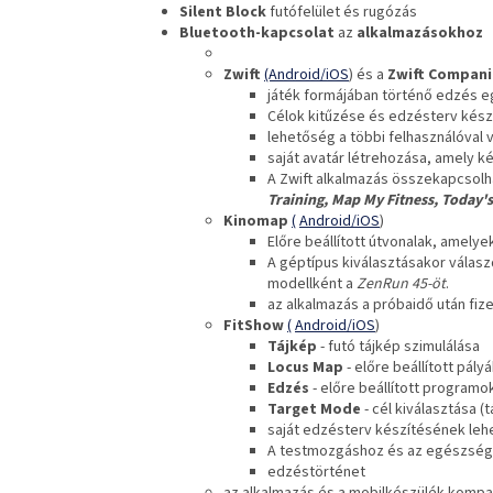
Silent Block
futófelület és rugózás
Bluetooth-kapcsolat
az
alkalmazásokhoz
Zwift
(Android/iOS
) és a
Zwift Compan
játék formájában történő edzés eg
Célok kitűzése és edzésterv kész
lehetőség a többi felhasználóval 
saját avatár létrehozása, amely k
A Zwift alkalmazás összekapcsol
Training, Map My Fitness, Today's
Kinomap
(
Android/iOS
)
Előre beállított útvonalak, amelyek
A géptípus kiválasztásakor válas
modellként a
ZenRun 45-öt
.
az alkalmazás a próbaidő után fiz
FitShow
(
Android/iOS
)
Tájkép
- futó tájkép szimulálása
Locus Map
- előre beállított pál
Edzés
- előre beállított programo
Target Mode
- cél kiválasztása (t
saját edzésterv készítésének le
A testmozgáshoz és az egészsége
edzéstörténet
az alkalmazás és a mobilkészülék kompat