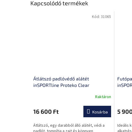
Kapcsolódó termékek
Kód:
31065
Átlátszó padlóvédő alátét
Futópa
inSPORTline Proteko Clear
inSPOR
220x100x0,15 cm, védi a padlót a
Raktáron
A
károsodástól, csúszásmentes
termék
felület, könnyű karbantartás
átlagos
16 600 Ft
5 900
Kosárba
értékel
5-
Átlátszó, egy darabból álló alátét, védi a
Ideális 
ből
padlót, tompítja a zajt és könnyen
alkatrés
0,0