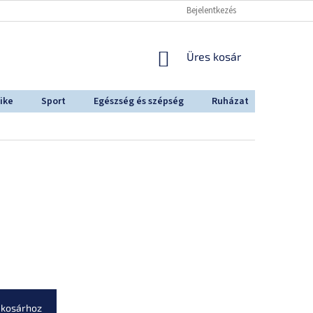
Bejelentkezés
KOSÁR
Üres kosár
ike
Sport
Egészség és szépség
Ruházat
Outdoo
 kosárhoz