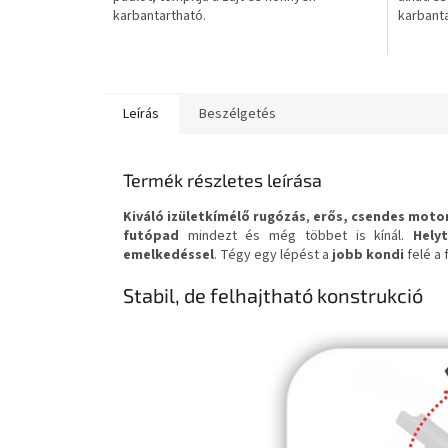
karbantartható.
karbanta
csillag.
Leírás
Beszélgetés
Termék részletes leírása
Kiváló izületkímélő rugózás
,
erős, csendes moto
futópad
mindezt és még többet is kínál.
Hely
emelkedéssel
. Tégy egy lépést a
jobb kondi
felé a
Stabil, de felhajtható konstrukció