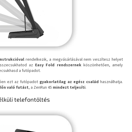
onstrukcióval
rendelkezik, a megvásárlásával nem veszítesz helyet
összecsukhatod az
Easy Fold rendszernek
köszönhetően, amely
zecsukhasd a futópadot.
en ezt az futópadot
gyakorlatilag az egész család
használhatja.
dőn
való futást
, a ZenRun 45
mindezt teljesíti
.
élküli telefontöltés