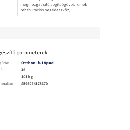
megmozgatható segítségével, remek
csillag.
rehabilitációs segédeszköz,
helytakarékos, tartós anyagból készült
gészítő paraméterek
gória
:
Otthoni futópad
lás
:
36
101 kg
vonalkód
:
8596084175670