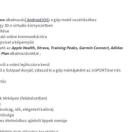
ion
alkalmazás
(
Android/iOS
) a gép mobil vezérléséhez
y 3D-s virtuális környezetben
ítése
való online kommunikációra
épvisel a képernyőn
ható az
Apple Health, Strava, Training Peaks, Garmin Connect, Adidas
 Plan
alkalmazásokkal
.
ről a videó lejátszásra kerül
zd a
futópad ikonját,
válaszd ki a gép márkájaként az
inSPORTline-t
és
etős
yák térképen (felülnézetben)
k
ávolság, idő, elégetett kalória)
hetősége
s életmódhoz ajánlott tippek menüje
ibilitásának előzetes tesztelése