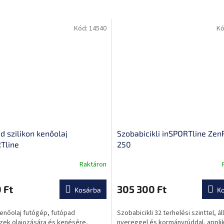
Kód:
14540
Kó
d szilikon kenőolaj
Szobabicikli inSPORTline Zen
Tline
250
Raktáron
A
termék
átlagos
 Ft
305 300 Ft
Kosárba
K
ése
értékelése
5-
kenőolaj futógép, futópad
Szobabicikli 32 terhelési szinttel, ál
ből
zek olajozására és kenésére,
nyereggel és kormányrúddal, applik
0,0