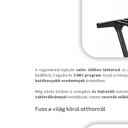
A nagyméretű kijelzőn
valós időben láthatod
az 
beállított, 3 egyéni és
2 HRC program
- közül is kön
hatékonyabb eredmények
érdekében.
Még edzés közben is energikus
és hidratált
marads
tabletállvánnyal
rendelkezik, hanem
vezeték nélkü
Fuss a világ körül otthonról