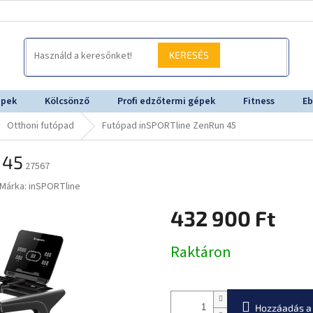
KERESÉS
épek
Kölcsönző
Profi edzőtermi gépek
Fitness
Eb
Otthoni futópad
Futópad inSPORTline ZenRun 45
 45
27567
Márka:
inSPORTline
432 900 Ft
Egységár:
Raktáron
Hozzáadás a