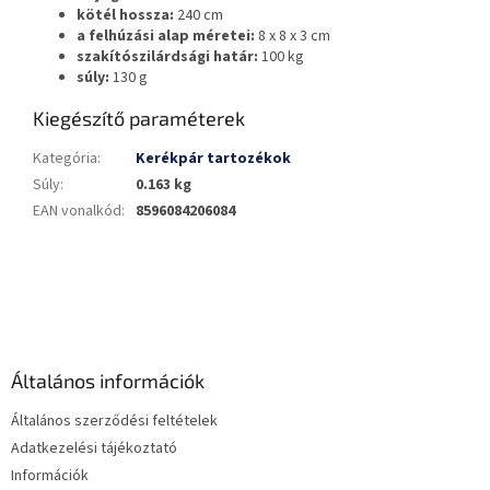
kötél hossza:
240 cm
a felhúzási alap méretei:
8 x 8 x 3 cm
szakítószilárdsági határ:
100 kg
súly:
130 g
Kiegészítő paraméterek
Kategória
:
Kerékpár tartozékok
Súly
:
0.163 kg
EAN vonalkód
:
8596084206084
L
á
b
l
é
Általános információk
c
Általános szerződési feltételek
Adatkezelési tájékoztató
Információk