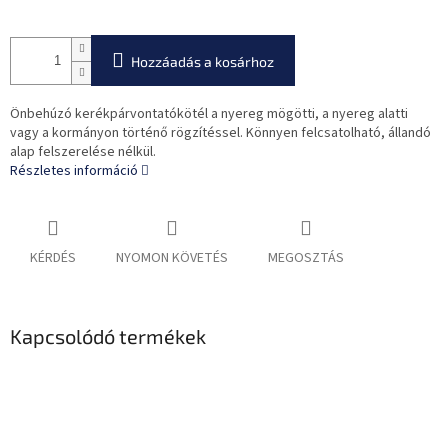
Hozzáadás a kosárhoz
Önbehúzó kerékpárvontatókötél a nyereg mögötti, a nyereg alatti
vagy a kormányon történő rögzítéssel. Könnyen felcsatolható, állandó
alap felszerelése nélkül.
Részletes információ
KÉRDÉS
NYOMON KÖVETÉS
MEGOSZTÁS
Kapcsolódó termékek