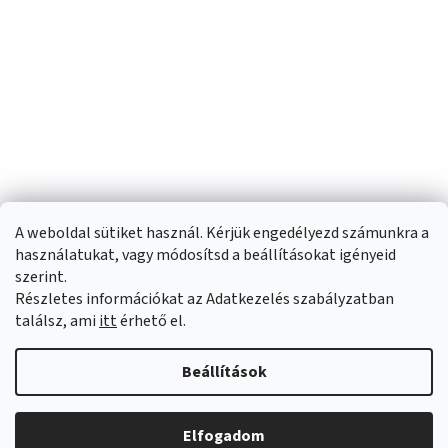
A weboldal sütiket használ. Kérjük engedélyezd számunkra a
használatukat, vagy módosítsd a beállításokat igényeid
szerint.
Részletes információkat az Adatkezelés szabályzatban
Shoptet készítette
találsz, ami
itt
érhető el.
Copyright 2026
Sportfit.hu
. Minden jog fenntartva.
Süti beállítások
Beállítások
szerkesztése
Elfogadom