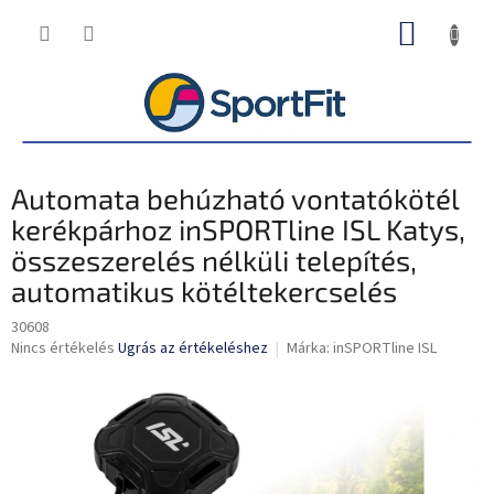
Ugrás
KOSÁR
a
fő
tartalomhoz
Automata behúzható vontatókötél
kerékpárhoz inSPORTline ISL Katys,
összeszerelés nélküli telepítés,
automatikus kötéltekercselés
30608
A
Nincs értékelés
Ugrás az értékeléshez
Márka:
inSPORTline ISL
termék
átlagos
értékelése
5-
ből
0,0