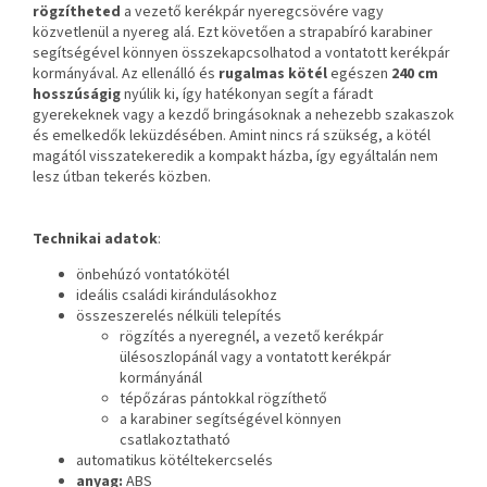
rögzítheted
a vezető kerékpár nyeregcsövére vagy
közvetlenül a nyereg alá. Ezt követően a strapabíró karabiner
segítségével könnyen összekapcsolhatod a vontatott kerékpár
kormányával. Az ellenálló és
rugalmas kötél
egészen
240 cm
hosszúságig
nyúlik ki, így hatékonyan segít a fáradt
gyerekeknek vagy a kezdő bringásoknak a nehezebb szakaszok
és emelkedők leküzdésében. Amint nincs rá szükség, a kötél
magától visszatekeredik a kompakt házba, így egyáltalán nem
lesz útban tekerés közben.
Technikai adatok
:
önbehúzó vontatókötél
ideális családi kirándulásokhoz
összeszerelés nélküli telepítés
rögzítés a nyeregnél, a vezető kerékpár
ülésoszlopánál vagy a vontatott kerékpár
kormányánál
tépőzáras pántokkal rögzíthető
a karabiner segítségével könnyen
csatlakoztatható
automatikus kötéltekercselés
anyag:
ABS