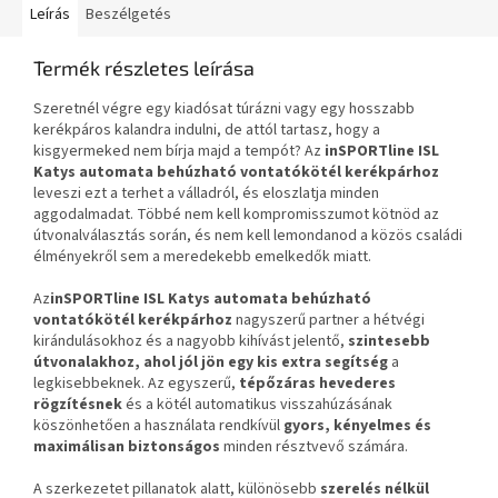
Leírás
Beszélgetés
Termék részletes leírása
Szeretnél végre egy kiadósat túrázni vagy egy hosszabb
kerékpáros kalandra indulni, de attól tartasz, hogy a
kisgyermeked nem bírja majd a tempót? Az
inSPORTline ISL
Katys automata behúzható vontatókötél
kerékpárhoz
leveszi ezt a terhet a válladról, és eloszlatja minden
aggodalmadat. Többé nem kell kompromisszumot kötnöd az
útvonalválasztás során, és nem kell lemondanod a közös családi
élményekről sem a meredekebb emelkedők miatt.
Az
inSPORTline ISL Katys automata behúzható
vontatókötél
kerékpárhoz
nagyszerű partner a hétvégi
kirándulásokhoz és a nagyobb kihívást jelentő,
szintesebb
útvonalakhoz, ahol jól jön egy kis extra segítség
a
legkisebbeknek. Az egyszerű,
tépőzáras hevederes
rögzítésnek
és a kötél automatikus visszahúzásának
köszönhetően a használata rendkívül
gyors, kényelmes és
maximálisan biztonságos
minden résztvevő számára.
A szerkezetet pillanatok alatt, különösebb
szerelés nélkül