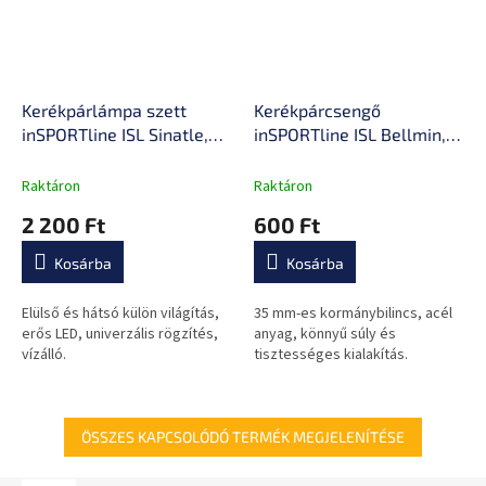
Kerékpárlámpa szett
Kerékpárcsengő
inSPORTline ISL Sinatle,
inSPORTline ISL Bellmin,
vízálló, oldalra is kiterjedő
35 mm-es kormánybilincs,
fényeloszlás, szerszámok
diszkrét kialakítás, könnyű
Raktáron
Raktáron
nélküli, egyszerű telepítés
súly
2 200 Ft
600 Ft
Kosárba
Kosárba
Elülső és hátsó külön világítás,
35 mm-es kormánybilincs, acél
erős LED, univerzális rögzítés,
anyag, könnyű súly és
vízálló.
tisztességes kialakítás.
ÖSSZES KAPCSOLÓDÓ TERMÉK MEGJELENÍTÉSE