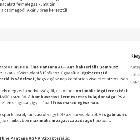
anat alatt felmelegszik, miután
 a csomagból. Akár 8 órán keresztül
d a téli...
Kie
nap! Az
inSPORTline Pantana AG+ Antibakteriális Bambusz
Kate
, akár kihívást jelentő túrákhoz. Egyesíti a
légáteresztő
Jótál
teriális védelmet
, hogy egész nap komfortos viseletet biztosítson.
EAN 
amely megvéd a nedvességtől, miközben
optimális légáteresztést
ízálló csizmád. A
bambuszrost természetes tulajdonságai
és a
etlen szagokat, így a lábad
friss marad egész nap
.
ó sportolásról, túrázásról vagy hétköznapi viseletről. A
rugalmas és
fejhez, miközben
maximális mozgásszabadságot
biztosít.
Tline Pantana AG+ Antibakteriális
: