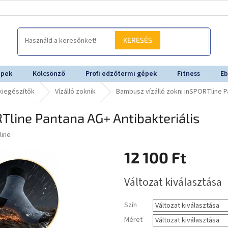
KERESÉS
épek
Kölcsönző
Profi edzőtermi gépek
Fitness
Eb
kiegészítők
Vízálló zoknik
Bambusz vízálló zokni inSPORTline P
Tline Pantana AG+ Antibakteriális
line
12 100 Ft
Egységár:
Változat kiválasztása
Szín
Méret