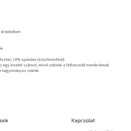
ió érdekében
ok
szter, 10% spandex (ezüstionokkal).
ssz egy kisebb számot, mivel zoknink a felhasznált membránnak
a hagyományos zoknik.
ook
Kapcsolat