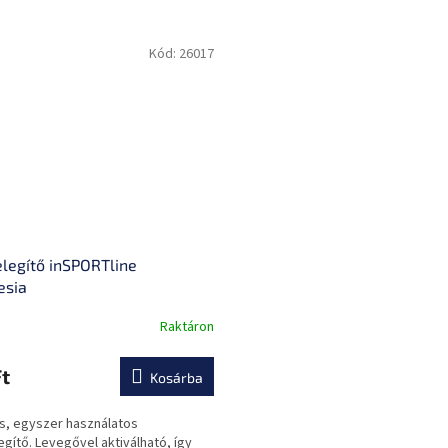
Kód:
26017
legítő inSPORTline
esia
Raktáron
t
Kosárba
s, egyszer használatos
gítő. Levegővel aktiválható, így