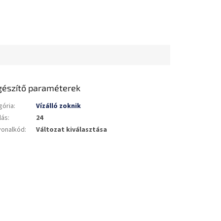
gészítő paraméterek
gória
:
Vízálló zoknik
lás
:
24
vonalkód
:
Változat kiválasztása