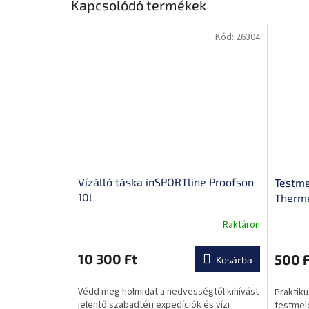
Kapcsolódó termékek
Kód:
26304
Vízálló táska inSPORTline Proofson
Testme
10l
Therm
Raktáron
10 300 Ft
500 F
Kosárba
Védd meg holmidat a nedvességtől kihívást
Praktiku
jelentő szabadtéri expedíciók és vízi
testmele