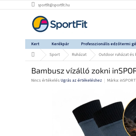
Ugrás
sportfit@sportfit.hu
a
fő
tartalomhoz
Kert
Kerékpár
Professzionális edzőtermi g
Kezdőlap
Sport
Ruházat
Outdoor ruházat és 
Bambusz vízálló zokni inSPOR
A
Nincs értékelés
Ugrás az értékeléshez
Márka:
inSPORT
termék
átlagos
értékelése
5-
ből
0,0
csillag.