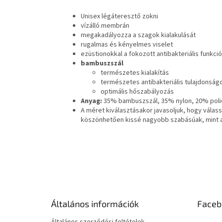
Unisex légáteresztő zokni
vízálló membrán
megakadályozza a szagok kialakulását
rugalmas és kényelmes viselet
ezüstionokkal a fokozott antibakteriális funkc
bambuszszál
természetes kialakítás
természetes antibakteriális tulajdonság
optimális hőszabályozás
Anyag:
35% bambuszszál, 35% nylon, 20% polié
A méret kiválasztásakor javasoljuk, hogy vála
köszönhetően kissé nagyobb szabásúak, mint 
L
á
b
l
é
Általános információk
Faceb
c
Általános szerződési feltételek