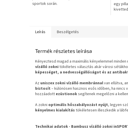
sportok során.
egy pill
kivetted
élvezhete
Leírás
Beszélgetés
Termék részletes leírása
Kényeztesd magad a maximális kényelemmel minden 
vízálló zokni
tökéletes választás akár városi sétákhoz
képességet, a nedvességállóságot és az antibak
Az
uniszex zokni vízálló membránnal
van ellátva, 
biztosít
– különösen hasznos esős időben, ha nincs v
hozzáadott
ezüstionok
segítenek megelőzni a kellem
A zokni
optimális hőszabályozást nyújt
, legyen sz
kényelmes kialakítás
tökéletesen illeszkedik a láb
Technikai adatok -
Bambusz vízálló zokni inSPOR