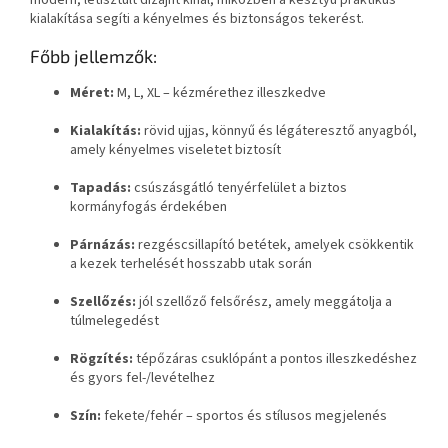
kialakítása segíti a kényelmes és biztonságos tekerést.
Főbb jellemzők:
Méret:
M, L, XL – kézmérethez illeszkedve
Kialakítás:
rövid ujjas, könnyű és légáteresztő anyagból,
amely kényelmes viseletet biztosít
Tapadás:
csúszásgátló tenyérfelület a biztos
kormányfogás érdekében
Párnázás:
rezgéscsillapító betétek, amelyek csökkentik
a kezek terhelését hosszabb utak során
Szellőzés:
jól szellőző felsőrész, amely meggátolja a
túlmelegedést
Rögzítés:
tépőzáras csuklópánt a pontos illeszkedéshez
és gyors fel-/levételhez
Szín:
fekete/fehér – sportos és stílusos megjelenés