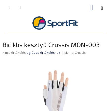
Ugrás
KOSÁR
a
fő
tartalomhoz
Biciklis kesztyű Crussis MON-003
A
Nincs értékelés
Ugrás az értékeléshez
Márka:
Crussis
termék
átlagos
értékelése
5-
ből
0,0
csillag.