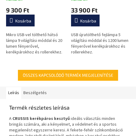
9 300 Ft
33 900 Ft
Kosárba
Kosárba
Mikro USB-vel tölthető hátsó
USB újratölthető fejlámpa 5
lámpa 9 világítási móddal és 20
világítási móddal és 1200 lumen
lumen fényerővel,
fényerővel kerékpárokhoz és
kerékpárokhoz és rollerekhez.
rollerekhez.
ÖSSZES KAPCSOLÓDÓ TERMÉK MEGJELENÍTÉSE
Leírás
Beszélgetés
Termék részletes leírása
A
CRUSSIS kerékpáros kesztyű
ideális választás minden
bringás számára, aki a kényelmet, a védelmet és a sportos
megjelenést egyszerre keresi. A fekete-fehér színkombináció
modern, letisztult dizájnt kínál, miközben a kesztyű praktikus