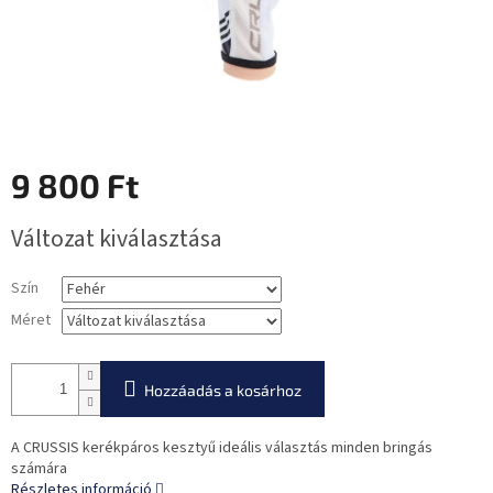
9 800 Ft
Egységár:
Változat kiválasztása
Szín
Méret
Hozzáadás a kosárhoz
A CRUSSIS kerékpáros kesztyű ideális választás minden bringás
számára
Részletes információ