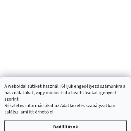
A weboldal sütiket használ. Kérjük engedélyezd számunkra a
használatukat, vagy módosítsd a beállításokat igényeid
szerint.
Részletes információkat az Adatkezelés szabályzatban
Shoptet készítette
találsz, ami
itt
érhető el.
Copyright 2026
Sportfit.hu
. Minden jog fenntartva.
Süti beállítások
Beállítások
szerkesztése