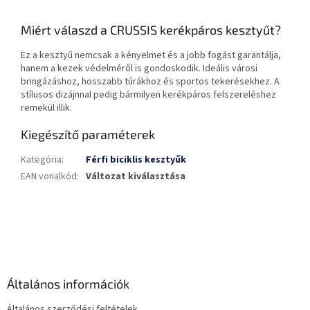
Miért válaszd a CRUSSIS kerékpáros kesztyűt?
Ez a kesztyű nemcsak a kényelmet és a jobb fogást garantálja,
hanem a kezek védelméről is gondoskodik. Ideális városi
bringázáshoz, hosszabb túrákhoz és sportos tekerésekhez. A
stílusos dizájnnal pedig bármilyen kerékpáros felszereléshez
remekül illik.
Kiegészítő paraméterek
Kategória
:
Férfi biciklis kesztyűk
EAN vonalkód
:
Változat kiválasztása
L
á
b
l
é
Általános információk
c
Általános szerződési feltételek