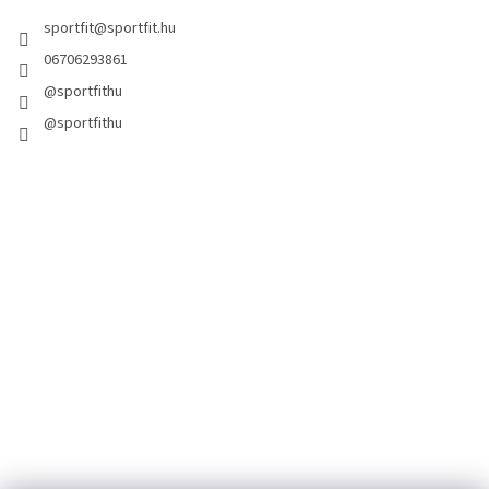
sportfit
@
sportfit.hu
06706293861
@sportfithu
@sportfithu