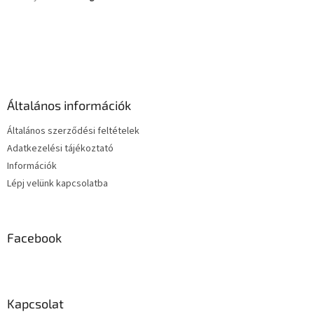
L
á
b
l
é
Általános információk
c
Általános szerződési feltételek
Adatkezelési tájékoztató
Információk
Lépj velünk kapcsolatba
Facebook
Kapcsolat