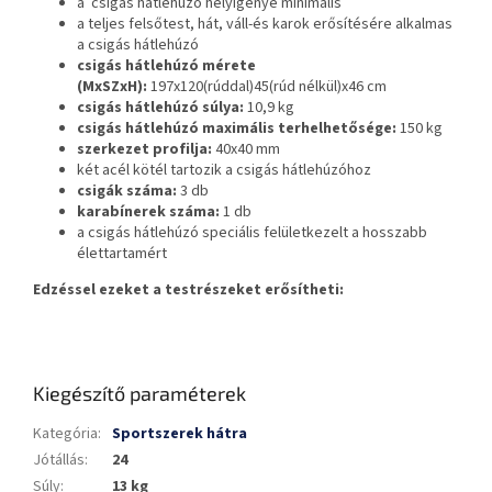
a csigás hátlehúzó helyigénye minimális
a teljes felsőtest, hát, váll-és karok erősítésére alkalmas
a csigás hátlehúzó
csigás hátlehúzó mérete
(MxSZxH):
197x120(rúddal)45(rúd nélkül)x46 cm
csigás hátlehúzó súlya:
10,9 kg
csigás hátlehúzó maximális terhelhetősége:
150 kg
szerkezet profilja:
40x40 mm
két acél kötél tartozik a csigás hátlehúzóhoz
csigák száma:
3 db
karabínerek száma:
1 db
a csigás hátlehúzó speciális felületkezelt a hosszabb
élettartamért
Edzéssel ezeket a testrészeket erősítheti:
Kiegészítő paraméterek
Kategória
:
Sportszerek hátra
Jótállás
:
24
Súly
:
13 kg