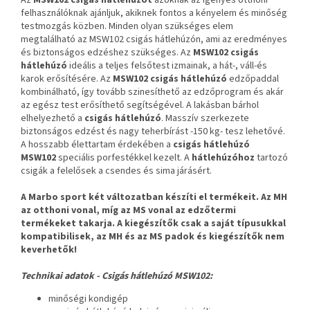
felhasználóknak ajánljuk, akiknek fontos a kényelem és minőség
testmozgás közben. Minden olyan szükséges elem
megtalálható az MSW102 csigás hátlehúzón, ami az eredményes
és biztonságos edzéshez szükséges. Az
MSW102 csigás
hátlehúzó
ideális a teljes felsőtest izmainak, a hát-, váll-és
karok erősítésére. Az
MSW102 csigás hátlehúzó
edzőpaddal
kombinálható, így tovább szinesíthető az edzőprogram és akár
az egész test erősíthető segítségével. A lakásban bárhol
elhelyezhető a
csigás hátlehúzó
. Masszív szerkezete
biztonságos edzést és nagy teherbírást -150 kg- tesz lehetővé.
A hosszabb élettartam érdekében a
csigás hátlehúzó
MSW102
speciális porfestékkel kezelt. A
hátlehúzóhoz
tartozó
csigák a felelősek a csendes és sima járásért.
A Marbo sport két változatban készíti el termékeit. Az MH
az otthoni vonal, míg az MS vonal az edzőtermi
termékeket takarja. A kiegészítők csak a saját típusukkal
kompatibilisek, az MH és az MS padok és kiegészítők nem
keverhetők!
Technikai adatok -
Csigás hátlehúzó MSW102
:
minőségi kondigép