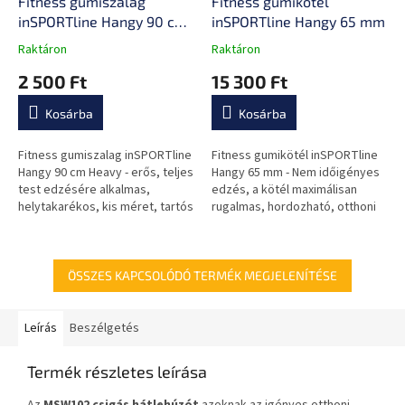
Fitness gumiszalag
Fitness gumikötél
inSPORTline Hangy 90 cm
inSPORTline Hangy 65 mm
Heavy
Raktáron
Raktáron
A
A
termék
termék
2 500 Ft
15 300 Ft
átlagos
átlagos
értékelése
értékelése
Kosárba
Kosárba
5-
5-
ből
ből
0,0
0,0
Fitness gumiszalag inSPORTline
Fitness gumikötél inSPORTline
csillag.
csillag.
Hangy 90 cm Heavy - erős, teljes
Hangy 65 mm - Nem időigényes
test edzésére alkalmas,
edzés, a kötél maximálisan
helytakarékos, kis méret, tartós
rugalmas, hordozható, otthoni
anyag
és edzőtermi használatra
alkalmas.
ÖSSZES KAPCSOLÓDÓ TERMÉK MEGJELENÍTÉSE
Leírás
Beszélgetés
Termék részletes leírása
Az
MSW102 csigás hátlehúzót
azoknak az igényes otthoni