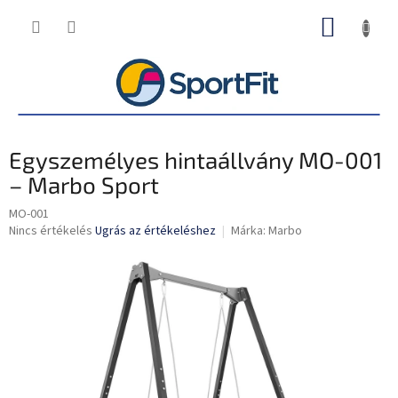
Ugrás
KOSÁR
a
fő
tartalomhoz
Egyszemélyes hintaállvány MO-001
– Marbo Sport
MO-001
A
Nincs értékelés
Ugrás az értékeléshez
Márka:
Marbo
termék
átlagos
értékelése
5-
ből
0,0
csillag.