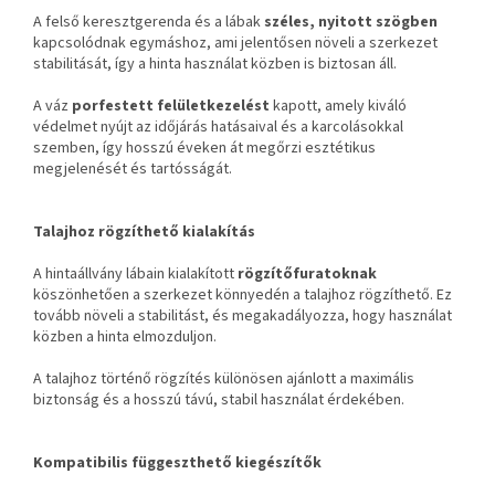
A felső keresztgerenda és a lábak
széles, nyitott szögben
kapcsolódnak egymáshoz, ami jelentősen növeli a szerkezet
stabilitását, így a hinta használat közben is biztosan áll.
A váz
porfestett felületkezelést
kapott, amely kiváló
védelmet nyújt az időjárás hatásaival és a karcolásokkal
szemben, így hosszú éveken át megőrzi esztétikus
megjelenését és tartósságát.
Talajhoz rögzíthető kialakítás
A hintaállvány lábain kialakított
rögzítőfuratoknak
köszönhetően a szerkezet könnyedén a talajhoz rögzíthető. Ez
tovább növeli a stabilitást, és megakadályozza, hogy használat
közben a hinta elmozduljon.
A talajhoz történő rögzítés különösen ajánlott a maximális
biztonság és a hosszú távú, stabil használat érdekében.
Kompatibilis függeszthető kiegészítők