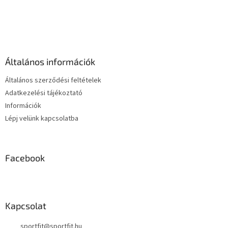
L
á
b
l
é
Általános információk
c
Általános szerződési feltételek
Adatkezelési tájékoztató
Információk
Lépj velünk kapcsolatba
Facebook
Kapcsolat
sportfit
@
sportfit.hu