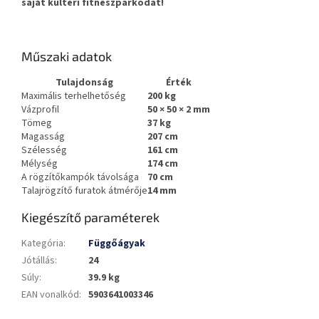
saját kültéri fitneszparkodat!
Műszaki adatok
Tulajdonság
Érték
Maximális terhelhetőség
200 kg
Vázprofil
50 × 50 × 2 mm
Tömeg
37 kg
Magasság
207 cm
Szélesség
161 cm
Mélység
174 cm
A rögzítőkampók távolsága
70 cm
Talajrögzítő furatok átmérője
14 mm
Kiegészítő paraméterek
Kategória
:
Függőágyak
Jótállás
:
24
Súly
:
39.9 kg
EAN vonalkód
:
5903641003346