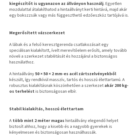
kiegészítőt is ugyanazon az állványon használj
. Egyetlen
mozdulattal átalakíthatod a hintaállványt kerti hintává, majd akár
egy bokszzsák vagy más függeszthető edzőeszköz tartójává is.
Megerősített vázszerkezet
A lábak és a felső keresztgerenda csatlakozásait egy
speciálisan kialakított, ívelt merevítőelem erősíti, amely tovább
növeli a szerkezet stabilitását és hozzájárul a biztonságos
használathoz.
A hintaállvány
50 × 50 × 2 mm-es acél zártszelvényekből
készült, így rendkívül masszív, tartós és hosszú élettartamú. A
robusztus kialakításnak köszönhetően a szerkezet
akár 200 kg-
os terhelést
is biztonságosan elbír.
Stabil kialakítás, hosszú élettartam
A
több mint 2 méter magas
hintaállvány elegendő helyet
biztosít ahhoz, hogy a kisebb és a nagyobb gyerekek is
kényelmesen és biztonságosan használhassák.