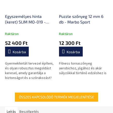
Egyszemélyes hinta
Puzzle szőnyeg 12 mm 6
(keret) SLIM MO-019 -
db - Marbo Sport
Marbo Sport
Raktáron
Raktáron
52 400 Ft
12 300 Ft
Kosárba
Kosárba
Gyermekhintát tervezel építeni,
Fitness tornaszőnyeg
és olyan robusztus megoldást
aerobichoz, jógához és akár
keresel, amely garantálja a
súlyzókkal történő edzéshez is
biztonságot és a szórakozást?
A Marbo Sport MO-019 SLIM
keretével könnyedén...
ÖSSZES KAPCSOLÓDÓ TERMÉK MEGJELENÍTÉSE
Leírás
Beszélgetés