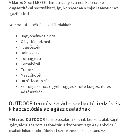
A Marbo Sport MO-001 hintaállvány számos különböző
kiegészítővel használható, így könnyedén a saját igényeidhez
igazíthatod.
Kompatibilis például az alábbiakkal:
Hagyományos hinta
Gólyafészek hinta
Függőszék
Bokszzsák
Tornagyűrű
Tornakötél
Trapéz
Mászókötél
Húzódzkodó rúd
És még számos egyéb függeszthető kiegészítő és
edzőeszköz
OUTDOOR termékcsalád – szabadtéri edzés és
kikapcsolódás az egész családnak
A
Marbo OUTDOOR
termékcsalád azoknak készült, akik saját
igényeikre szabott szabadtéri edzőteret vagy egy sokoldalú
családi kikapcsolódóhelyet szeretnének kialakítani. Az