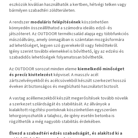
eszközök kiválóan használhatók a kertben, hétvégi telken vagy
bármilyen szabadtéri zöldterületen.
A rendszer
moduláris felépítésének
köszönhetően
könnyedén összeállíthatod a számodra ideális edző- és
játszóteret. Az OUTDOOR termékcsalád alapja egy többfunkciós
mászóállvány, amely önmagában is számtalan mozgásformára
ad lehetőséget, legyen szó gyerekekről vagy felnőttekről.
Igény szerint további elemekkel is bővíthető, így az edzési és
szabadidős lehetőségek folyamatosan bővíthetők.
Az OUTDOOR sorozat minden eleme
kiemelkedő minőséget
és precíz kivitelezést
képvisel. A masszív acél
zártszelvényekből és acélcsövekből készült szerkezet hosszú
éveken át biztonságos és megbízható használatot biztosít.
A vastag acéllemezekből készült megerősítések tovább növelik
a szerkezet szilárdságát és stabilitását. Az állványok a
kialakított rögzítési pontoknak köszönhetően egyszerűen
lehorgonyozhatók a talajhoz, de igény esetén betonba is
rögzíthetők a még nagyobb stabilitás érdekében.
Élvezd a szabadtéri edzés szabadságát, és alakítsd ki a