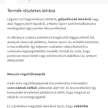
Termék részletes leírása
Legyen szó hagyományos hintáról,
gólyafészek hintáról
vagy
akár függesztett fapadról, a Marbo Sport acél hintaállványára
mindegyiket egyszerűen felszerelheted.
Az állványra számos különböző kiegészítő függeszthető fel,
amelyek nemcsak játékhoz, hanem sport- és erőnléti edzéshez
is használhatók. Így teljesen szabadon választhatod ki a
számodra legmegfelelőbb modellt, formát és színt, hogy
pontosan olyan hintát vagy edzőeszközt alakíthass ki, amilyet
elképzeltél.
Masszív rögzítőkampók
A két erős rögzítőkampónak köszönhetően a hintaülést
szerszámok nélkül
, pillanatok alatt fel- és leszerelheted. Így
könnyedén leveheted például eső előtt, hogy megóvd az
időjárás viszontagságaitól.
Ez a praktikus megoldás lehetővé teszi, hogy
többféle