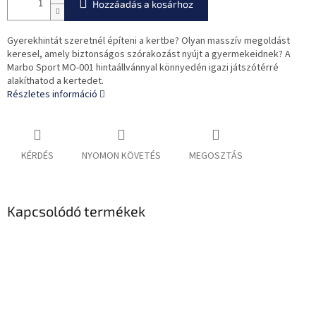
Hozzáadás a kosárhoz
Gyerekhintát szeretnél építeni a kertbe? Olyan masszív megoldást
keresel, amely biztonságos szórakozást nyújt a gyermekeidnek? A
Marbo Sport MO-001 hintaállvánnyal könnyedén igazi játszótérré
alakíthatod a kertedet.
Részletes információ
KÉRDÉS
NYOMON KÖVETÉS
MEGOSZTÁS
Kapcsolódó termékek