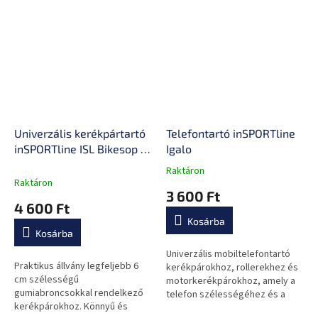
Univerzális kerékpártartó
Telefontartó inSPORTline
inSPORTline ISL Bikesop II,
Igalo
csúszásmentes lábakkal,
Raktáron
A
kerék könnyű behelyezése
Raktáron
termék
3 600 Ft
és eltávolítása
átlagos
4 600 Ft
értékelése
Kosárba
5-
Kosárba
ből
0,0
Univerzális mobiltelefontartó
Praktikus állvány legfeljebb 6
csillag.
kerékpárokhoz, rollerekhez és
cm szélességű
motorkerékpárokhoz, amely a
gumiabroncsokkal rendelkező
telefon szélességéhez és a
kerékpárokhoz. Könnyű és
kormány átmérőjéhez igazodik!