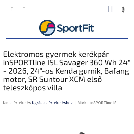
Ugrás
KOSÁR
a
fő
tartalomhoz
Elektromos gyermek kerékpár
inSPORTline ISL Savager 360 Wh 24"
- 2026, 24"-os Kenda gumik, Bafang
motor, SR Suntour XCM első
teleszkópos villa
A
Nincs értékelés
Ugrás az értékeléshez
Márka:
inSPORTline ISL
termék
átlagos
értékelése
5-
ből