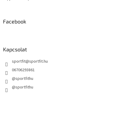
Facebook
Kapcsolat
sportfit
@
sportfit.hu
06706293861
@sportfithu
@sportfithu