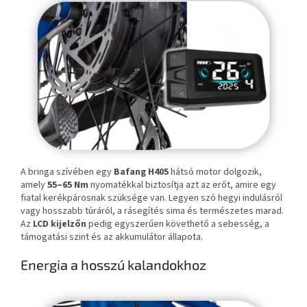
A bringa szívében egy
Bafang H405
hátsó motor dolgozik,
amely
55–65 Nm
nyomatékkal biztosítja azt az erőt, amire egy
fiatal kerékpárosnak szüksége van. Legyen szó hegyi indulásról
vagy hosszabb túráról, a rásegítés sima és természetes marad.
Az
LCD kijelzőn
pedig egyszerűen követhető a sebesség, a
támogatási szint és az akkumulátor állapota.
Energia a hosszú kalandokhoz