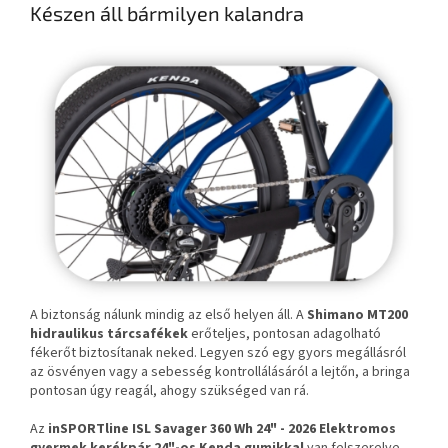
Készen áll bármilyen kalandra
A biztonság nálunk mindig az első helyen áll. A
Shimano MT200
hidraulikus tárcsafékek
erőteljes, pontosan adagolható
fékerőt biztosítanak neked. Legyen szó egy gyors megállásról
az ösvényen vagy a sebesség kontrollálásáról a lejtőn, a bringa
pontosan úgy reagál, ahogy szükséged van rá.
Az
inSPORTline ISL Savager 360 Wh 24" - 2026 Elektromos
gyermek kerékpár
24"-os Kenda gumikkal
van felszerelve,