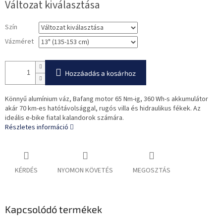
Változat kiválasztása
Szín
Vázméret
Hozzáadás a kosárhoz
Könnyű alumínium váz, Bafang motor 65 Nm-ig, 360 Wh-s akkumulátor
akár 70 km-es hatótávolsággal, rugós villa és hidraulikus fékek. Az
ideális e-bike fiatal kalandorok számára.
Részletes információ
KÉRDÉS
NYOMON KÖVETÉS
MEGOSZTÁS
Kapcsolódó termékek