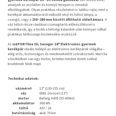
amelyek az aszfalton és könnyű terepen is remekül
elboldogulnak. Olyan praktikus részleteket is találsz rajta, mint a
kerékpár akkumulátoráról működő első és hátsó lámpa, a
csengő, vagy a
230–280 mm között állítható oldaltámasz
. A
váz hátsó része ráadásul csomagtartó-előkészítéssel is
rendelkezik, így a bicikli a hétvégi kalandok után könnyen válhat
praktikus hétköznapi közlekedési eszközzé.
Az
inSPORTline ISL Savager 24"
Elektromos gyermek
kerékpár
ideális belépő az elektromos kerékpárok világába –
elég erős, biztonságos és mindenekelőtt szórakoztató. Mert ha
a biciklidben van egy motor, hirtelen minden domb sokkal
kisebbnek tűnik majd.
Technikai adatok:
vázméret
13" (130-155 cm)
váz
6061 ötvözet (13")
motor
Bafang H405 (55-65Nm)
akkumulátor
360 Wh
töltő
42V / 2A
hatótávolság
akár 70 km