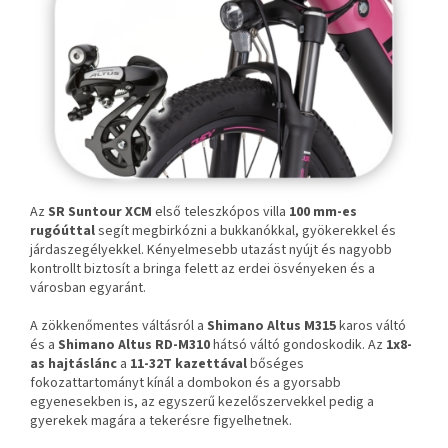
Az
SR Suntour XCM
első teleszkópos villa
100 mm-es
rugóúttal
segít megbirkózni a bukkanókkal, gyökerekkel és
járdaszegélyekkel. Kényelmesebb utazást nyújt és nagyobb
kontrollt biztosít a bringa felett az erdei ösvényeken és a
városban egyaránt.
A zökkenőmentes váltásról a
Shimano Altus M315
karos váltó
és a
Shimano Altus RD-M310
hátsó váltó gondoskodik. Az
1x8-
as hajtáslánc
a
11-32T kazettával
bőséges
fokozattartományt kínál a dombokon és a gyorsabb
egyenesekben is, az egyszerű kezelőszervekkel pedig a
gyerekek magára a tekerésre figyelhetnek.