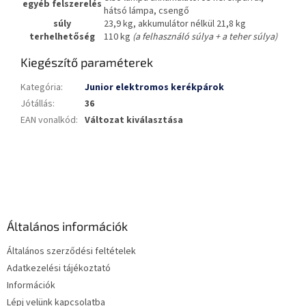
egyéb felszerelés
hátsó lámpa, csengő
súly
23,9 kg, akkumulátor nélkül 21,8 kg
terhelhetőség
110 kg
(a felhasználó súlya + a teher súlya)
Kiegészítő paraméterek
Kategória
:
Junior elektromos kerékpárok
Jótállás
:
36
EAN vonalkód
:
Változat kiválasztása
L
á
b
l
é
Általános információk
c
Általános szerződési feltételek
Adatkezelési tájékoztató
Információk
Lépj velünk kapcsolatba