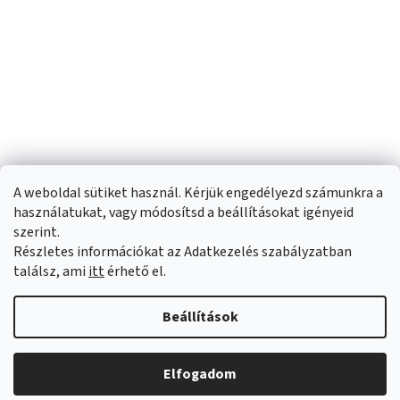
A weboldal sütiket használ. Kérjük engedélyezd számunkra a
használatukat, vagy módosítsd a beállításokat igényeid
szerint.
Részletes információkat az Adatkezelés szabályzatban
Shoptet készítette
találsz, ami
itt
érhető el.
Copyright 2026
Sportfit.hu
. Minden jog fenntartva.
Süti beállítások
Beállítások
szerkesztése
Elfogadom