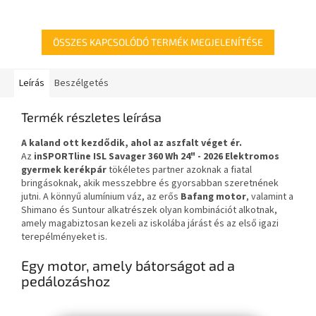
stabil konstrukció.
Minden szerszámot tartalmaz
a...
ÖSSZES KAPCSOLÓDÓ TERMÉK MEGJELENÍTÉSE
Leírás
Beszélgetés
Termék részletes leírása
A kaland ott kezdődik, ahol az aszfalt véget ér.
Az
inSPORTline ISL Savager 360 Wh 24" - 2026 Elektromos
gyermek kerékpár
tökéletes partner azoknak a fiatal
bringásoknak, akik messzebbre és gyorsabban szeretnének
jutni. A könnyű alumínium váz, az erős
Bafang motor
, valamint a
Shimano és Suntour alkatrészek olyan kombinációt alkotnak,
amely magabiztosan kezeli az iskolába járást és az első igazi
terepélményeket is.
Egy motor, amely bátorságot ad a
pedálozáshoz