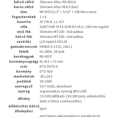
hátsó váltó
Shimano Altus RD-M310
karos váltó
Shimano Altus M315 (kar)
lánc
MY M70 (1/2" × 3/32" × 108 láncszem)
fogaskerekek
1 x 8
kazetta
SF FW-8, 11-32T
villa
SUNTOUR SF15-XCM-DS-HLO, 100 mm rugóút
első fék
Shimano MT200 - hidraulikus
hátsó fék
Shimano MT200 - hidraulikus
vezérlés
LCD kijelző KD126
gumiabroncsok
KENDA K-1153, 24x2.1
felnik
HL-20DA, 36 lyuk
kerékagyak
MY-607F
kormánycsapágy
KL-411 + 15 mm
szár
DTS-507G-8
kormány
DTS-920
markolatok
JD-L24-1
pedálok
YH-158X
nyeregcső
SST A203, alumínium
nyereg
ergonomikus nyereg BKS1265
CS-509 (állítható 230-280 mm), előkészítés
állvány
alatt a hátsó szerkezethez
előkészítés hátsó
igen
állványhoz
első lámpa akkumulátoros kerékpárral,