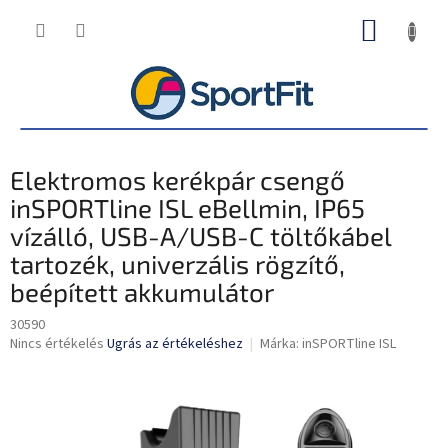
Ugrás
KOSÁR
a
fő
tartalomhoz
Elektromos kerékpár csengő
inSPORTline ISL eBellmin, IP65
vízálló, USB-A/USB-C töltőkábel
tartozék, univerzális rögzítő,
beépített akkumulátor
30590
A
Nincs értékelés
Ugrás az értékeléshez
Márka:
inSPORTline ISL
termék
átlagos
értékelése
5-
ből