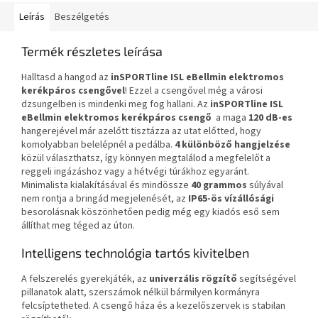
Leírás
Beszélgetés
Termék részletes leírása
Halltasd a hangod az
inSPORTline ISL eBellmin
elektromos
kerékpáros csengővel
! Ezzel a csengővel még a városi
dzsungelben is mindenki meg fog hallani. Az
inSPORTline ISL
eBellmin
elektromos kerékpáros csengő
a maga
120 dB-es
hangerejével már azelőtt tisztázza az utat előtted, hogy
komolyabban belelépnél a pedálba.
4 különböző hangjelzése
közül választhatsz, így könnyen megtalálod a megfelelőt a
reggeli ingázáshoz vagy a hétvégi túrákhoz egyaránt.
Minimalista kialakításával és mindössze
40 grammos
súlyával
nem rontja a bringád megjelenését, az
IP65-ös
vízállósági
besorolásnak köszönhetően pedig még egy kiadós eső sem
állíthat meg téged az úton.
Intelligens technológia tartós kivitelben
A felszerelés gyerekjáték, az
univerzális rögzítő
segítségével
pillanatok alatt, szerszámok nélkül bármilyen kormányra
felcsíptetheted. A csengő háza és a kezelőszervek is stabilan