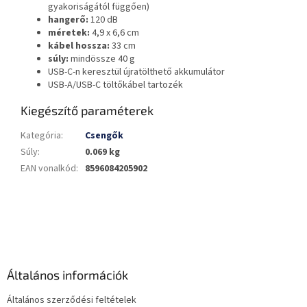
gyakoriságától függően)
hangerő:
120 dB
méretek:
4,9 x 6,6 cm
kábel hossza:
33 cm
súly:
mindössze 40 g
USB-C-n keresztül újratölthető akkumulátor
USB-A/USB-C töltőkábel tartozék
Kiegészítő paraméterek
Kategória
:
Csengők
Súly
:
0.069 kg
EAN vonalkód
:
8596084205902
L
á
b
l
é
Általános információk
c
Általános szerződési feltételek