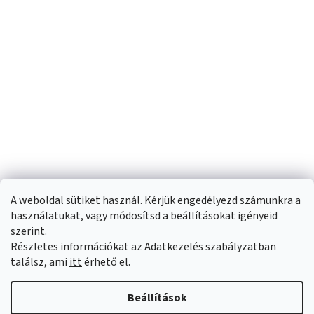
A weboldal sütiket használ. Kérjük engedélyezd számunkra a
használatukat, vagy módosítsd a beállításokat igényeid
szerint.
Részletes információkat az Adatkezelés szabályzatban
Shoptet készítette
találsz, ami
itt
érhető el.
Copyright 2026
Sportfit.hu
. Minden jog fenntartva.
Süti beállítások
Beállítások
szerkesztése