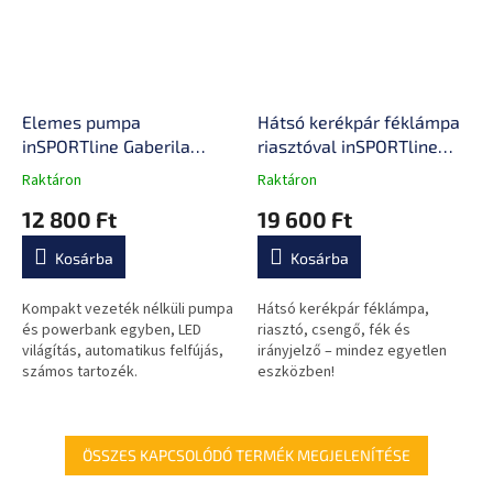
Elemes pumpa
Hátsó kerékpár féklámpa
inSPORTline Gaberila
riasztóval inSPORTline
Power Bankkal és LED
Suryah
Raktáron
Raktáron
A
A
lámpával
termék
termék
12 800 Ft
19 600 Ft
átlagos
átlagos
értékelése
értékelése
Kosárba
Kosárba
5-
5-
ből
ből
0,0
0,0
Kompakt vezeték nélküli pumpa
Hátsó kerékpár féklámpa,
csillag.
csillag.
és powerbank egyben, LED
riasztó, csengő, fék és
világítás, automatikus felfújás,
irányjelző – mindez egyetlen
számos tartozék.
eszközben!
ÖSSZES KAPCSOLÓDÓ TERMÉK MEGJELENÍTÉSE