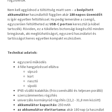
rögzíthetők.
Nem kell aggódnod a töltöttség miatt sem – a
beépített
akkumulátor
használattól függően akár
180 napos üzemidőt
is ígér egyetlen feltöltéssel. Ha pedig lemerülne a csengő,
egyszerűen feltöltheted az
USB-C porton
keresztül (a kábel
tartozék). Röviden, ez a tökéletes biztonsági kiegészítő minden
bringásnak, aki megbízhatóságot, egyszerű használatot és
tartósságot keres egyetlen kompakt eszközben.
Technikai adatok:
egyszerű működés
4 féle hangjelzéssel ellátva
sípszó
kürt
riasztó
sípoló
IP65 vízálló kialakítás (fröccsenésálló és teljesen porálló)
szerszámmentes rögzítés
univerzális kormányrúd rögzítés (22,2 - 31,8 mm között)
akkumulátor kapacitás:
250 mAh
az akkumulátor élettartama:
akár 180 nap (a használat