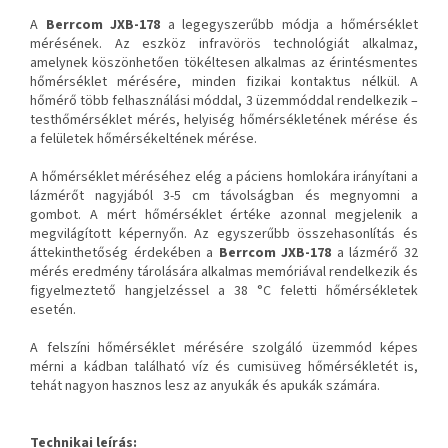
A
Berrcom JXB-178
a legegyszerűbb módja a hőmérséklet
mérésének. Az eszköz infravörös technológiát alkalmaz,
amelynek köszönhetően tökéltesen alkalmas az érintésmentes
hőmérséklet mérésére, minden fizikai kontaktus nélkül. A
hőmérő több felhasználási móddal, 3 üzemmóddal rendelkezik –
testhőmérséklet mérés, helyiség hőmérsékletének mérése és
a felületek hőmérsékeltének mérése.
A hőmérséklet méréséhez elég a páciens homlokára irányítani a
lázmérőt nagyjából 3-5 cm távolságban és megnyomni a
gombot. A mért hőmérséklet értéke azonnal megjelenik a
megvilágított képernyőn. Az egyszerűbb összehasonlítás és
áttekinthetőség érdekében a
Berrcom JXB-178
a lázmérő 32
mérés eredmény tárolására alkalmas memóriával rendelkezik és
figyelmeztető hangjelzéssel a 38 °C feletti hőmérsékletek
esetén.
A felszíni hőmérséklet mérésére szolgáló üzemmód képes
mérni a kádban található víz és cumisüveg hőmérsékletét is,
tehát nagyon hasznos lesz az anyukák és apukák számára.
Technikai leírás: