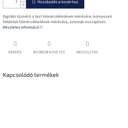
Hozzáadás a kosárhoz
Digitális lázmérő a test hőmérsékletének mérésére, környezeti
felületek hőmérsékletének mérésére, azonnali visszajelzés.
Részletes információ
KÉRDÉS
NYOMON KÖVETÉS
MEGOSZTÁS
Kapcsolódó termékek