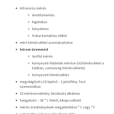
Infravörös mérés
érintésmentes
higiénikus
kényelmes
fizikai kontaktus nélkül
mért hőmérséklet azonnali jelzése
három üzemmód
testhő mérés
környezeti felületek mérése (vízhőmérséklet a
kádban, cumisüveg hőmérséklete)
környezeti hőmérséklet
megvilágított LCD kijelző – 3 jelzőfény Test
üzemmódban
32 méréseredmény tárolására alkalmas
hangjelzés – 38 ° C felett, kikapcsolható
mérés eredményének megjelenítése ° C vagy ° F