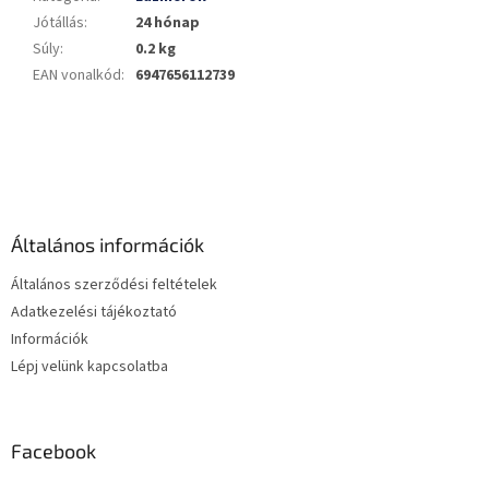
Jótállás
:
24 hónap
Súly
:
0.2 kg
EAN vonalkód
:
6947656112739
L
á
b
l
é
Általános információk
c
Általános szerződési feltételek
Adatkezelési tájékoztató
Információk
Lépj velünk kapcsolatba
Facebook