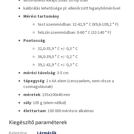
automatikus kikapcsolás 30 mp után
kalibrálás lehetősége pl. ellenőrzött higanyhőmérővel
Mérési tartomány
test üzemmódban: 32-42,9 ° C (89,6-109,2 ° F)
felszín üzemmódban: 0-60 ° C (32-140 ° F)
Pontosság
:
32,0-35,9 ° C +/- 0,3 ° C
36,0-39,0 ° C +/- 0,2 ° C
39,1-42,9 ° C +/- 0,3 ° C
mérési
távolság
: 3-5 cm
tápegység
: 2 x AA elem (ceruzaelem, nem része a
csomagolásnak)
méretek
: 155x100x40 mm
súly
: 105 g (elem nélkül)
élettartam
: 100 000 mérésre alkalmas
Kiegészítő paraméterek
Kategória
:
Lázmérők