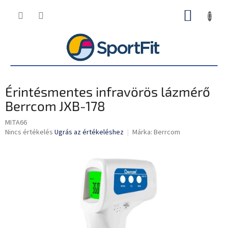
Ugrás
KOSÁR
a
fő
tartalomhoz
Érintésmentes infravörös lázmérő
Berrcom JXB-178
MITA66
A
Nincs értékelés
Ugrás az értékeléshez
Márka:
Berrcom
termék
átlagos
értékelése
5-
ből
0,0
csillag.