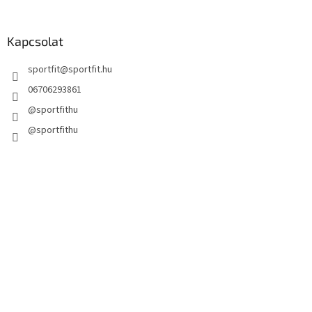
Kapcsolat
sportfit
@
sportfit.hu
06706293861
@sportfithu
@sportfithu