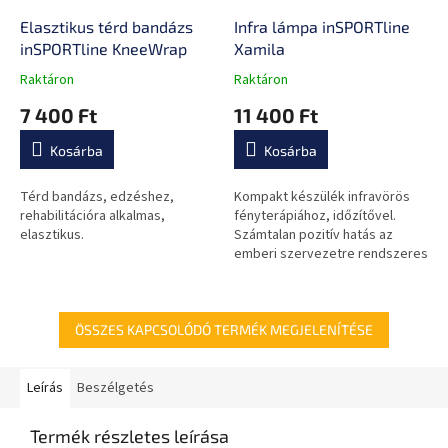
Elasztikus térd bandázs
Infra lámpa inSPORTline
inSPORTline KneeWrap
Xamila
Raktáron
Raktáron
A
A
termék
termék
7 400 Ft
11 400 Ft
átlagos
átlagos
értékelése
értékelése
Kosárba
Kosárba
5-
5-
ből
ből
0,0
0,0
Térd bandázs, edzéshez,
Kompakt készülék infravörös
csillag.
csillag.
rehabilitációra alkalmas,
fényterápiához, időzítővel.
elasztikus.
Számtalan pozitív hatás az
emberi szervezetre rendszeres
használat mellett.
ÖSSZES KAPCSOLÓDÓ TERMÉK MEGJELENÍTÉSE
Leírás
Beszélgetés
Termék részletes leírása