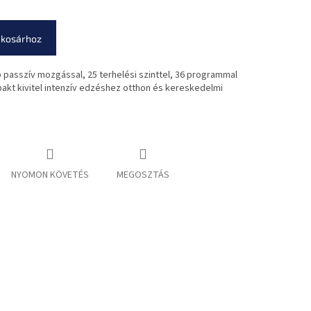
 kosárhoz
 passzív mozgással, 25 terhelési szinttel, 36 programmal
kt kivitel intenzív edzéshez otthon és kereskedelmi
NYOMON KÖVETÉS
MEGOSZTÁS