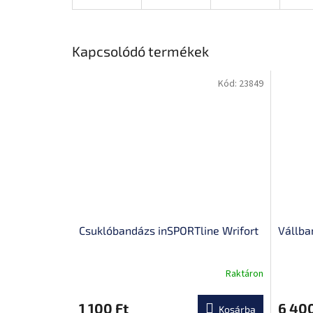
Kapcsolódó termékek
Kód:
23849
Csuklóbandázs inSPORTline Wrifort
Vállba
Raktáron
A
A
termék
termék
átlagos
átlagos
1 100 Ft
6 400
Kosárba