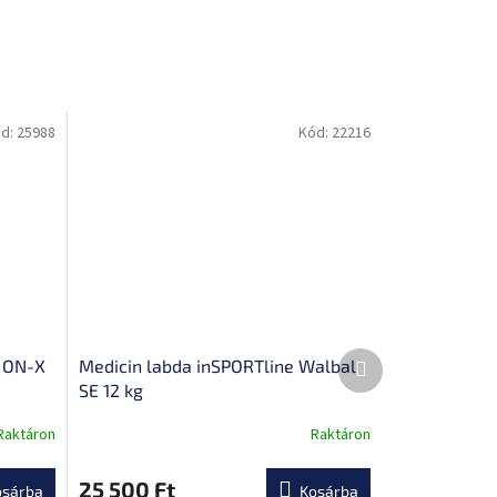
d:
25988
Kód:
22216
Következő
e ON-X
Medicin labda inSPORTline Walbal
termék
SE 12 kg
Raktáron
Raktáron
25 500 Ft
osárba
Kosárba