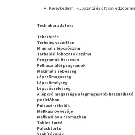
Kereskedelmi, klubszintű és otthoni edzőtermek
Technikai adatok:
Teherbírás
Terhelés vezérlése
Minimális lépcsőszám
Terhelési fokozatok száma
Programok összesen
Felhasználói programok
Maximális sebesség
Lépcsőmagasság
Lépcsőmélység
Lépcsőszélesség
A lépcső magassága a legmagasabb használható
pozícióban
Pulzusérzékelők
Mellkasi öv vevője
Mellkasi öv a csomagban
Tablet-tartó
Palacktartó
Szállítókerék