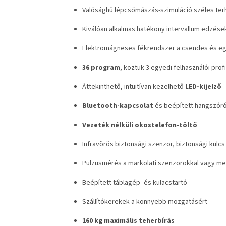
Valósághű lépcsőmászás-szimuláció széles terh
Kiválóan alkalmas hatékony intervallum edzés
Elektromágneses fékrendszer a csendes és eg
36 program
, köztük 3 egyedi felhasználói profi
Áttekinthető, intuitívan kezelhető
LED-kijelző
Bluetooth-kapcsolat
és beépített hangszóró
Vezeték nélküli okostelefon-töltő
Infravörös biztonsági szenzor, biztonsági kulc
Pulzusmérés a markolati szenzorokkal vagy mel
Beépített táblagép- és kulacstartó
Szállítókerekek a könnyebb mozgatásért
160 kg maximális teherbírás