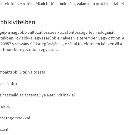
elefon vezeték nélküli töltési funkciója, valamint a praktikus tablet-
bb kivitelben
gép
a nagyobb változat összes kulcsfontosságú technológiáját
kben, így sokkal egyszerűbb elhelyezni a teremben vagy otthon. A
20957 szabvány SC kategóriájának, ezáltal tökéletesen készen áll a
 otthoni környezetben egyaránt.
paktabb (Lite) változata
sználatra
lhasználó saját testsúlya alatt indulnak el
őfokok
yezett gombokkal
 szint