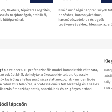
ése
öv, flexibilis, tépőzáras rögzítés,
Kiváló minőségű neoprén súlyok fu
ziós tulajdonságok, stabilizál,
edzéshez, korcsolyázáshoz,
eb hűtőpárnának.
harcművészetekhez és egyéb
tevékenységekhez. Ideálisak az er
állóképesség fejlesztéséhez.
Kie
gép
a Velocer STP professzionális modell kompaktabb változata,
Kate
ó edzést kínál, de helytakarékosabb kivitelben. A passzív
Jótál
 kizárólag a felhasználó súlya alatt mozognak – minden lépés
Súly
:
 robusztus felépítés, a professzionális felszereltség és a széles
EAN 
 választás fitneszközpontok, sportklubok és az igényes otthoni
lódi lépcsőn