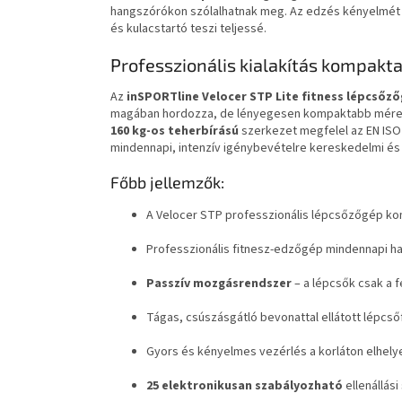
hangszórókon szólalhatnak meg. Az edzés kényelmét a t
és kulacstartó teszi teljessé.
Professzionális kialakítás kompakta
Az
inSPORTline Velocer STP Lite fitness
lépcsőző
magában hordozza, de lényegesen kompaktabb mérete
160 kg-os teherbírású
szerkezet megfelel az EN ISO 
mindennapi, intenzív igénybevételre kereskedelmi és
Főbb jellemzők:
A Velocer STP professzionális lépcsőzőgép kom
Professzionális fitnesz-edzőgép mindennapi ha
Passzív mozgásrendszer
– a lépcsők csak a fe
Tágas, csúszásgátló bevonattal ellátott lépcs
Gyors és kényelmes vezérlés a korláton elhel
25 elektronikusan szabályozható
ellenállási