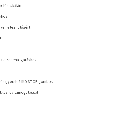
elési skálán
ekhez
yenletes futásért
l
k a zenehallgatáshoz
s és gyorsleállító STOP gombok
lkasi öv támogatással