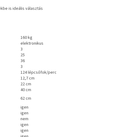
be is ideális választás
160 kg
elektronikus
3
25
36
3
124 lépcsőfok/perc
12,7 cm
22 cm
40 cm
62 cm
igen
igen
nem
igen
igen
igen