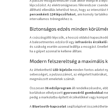
A passzív mozgásrendszer csak akkor indítja el a lépcs
lépcsőzést. Az elektromágneses fékrendszer csendes
állítható ellenállás lehetővé teszi, hogy az intenzitást
percenkénti 124 lépcsőfokot
, ami komoly tartaléko
intervallumos tréningekhez is.
Biztonságos edzés minden körülmé
A csúszásgátló lépcsők, a hosszú oldalsó kapaszkodók 
A balesetmentes edzésről egy
infravörös érzékelő
és szükség esetén azonnal leállítja a mozgást. Emelle
ha a gépet azonnal le kellene állítani.
Modern felszereltség a maximális 
Az áttekinthető
LED-kijelzőn
minden fontos adatot ny
sebességet, a pulzusszámot, az elégetett kalóriákat, 
megmászott emeletek számát.
Összesen
36 edzőprogram
áll rendelkezésedre, ebb
korlátokon elhelyezett
gyorsvezérlő gombokkal
me
pedig a markolatba épített érzékelőkkel vagy kompatib
A
Bluetooth-kapcsolat
segítségével összekötheted 