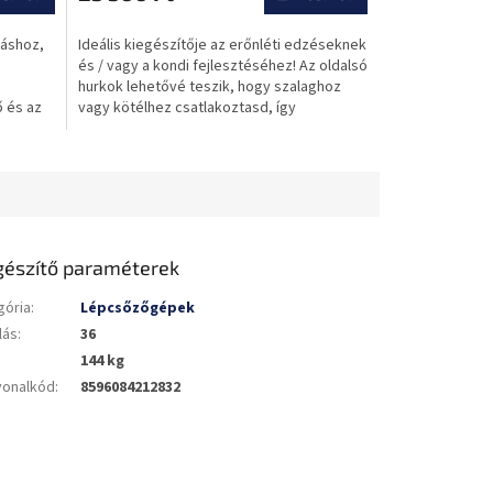
táshoz,
Ideális kiegészítője az erőnléti edzéseknek
és / vagy a kondi fejlesztéséhez! Az oldalsó
hurkok lehetővé teszik, hogy szalaghoz
ő és az
vagy kötélhez csatlakoztasd, így
változatosabbá...
gészítő paraméterek
gória
:
Lépcsőzőgépek
lás
:
36
144 kg
vonalkód
:
8596084212832