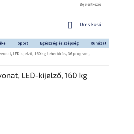
Bejelentkezés
KOSÁR
Üres kosár
ike
Sport
Egészség és szépség
Ruházat
Outdoo
onat, LED-kijelző, 160 kg teherbírás, 36 program,
onat, LED-kijelző, 160 kg