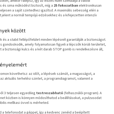
őket, amikor rálépsz, így az edzés hűen szimulálja a valódi
 és sima működést biztosít, míg a
25 fokozatban
elektronikusan
 teljesen a saját szintedhez igazítsd. A maximális sebesség eléri a
t jelent a normál tempójú edzésekhez és a kifejezetten intenzív
nyek között
és a stabil fellépőfelület minden lépésnél garantálják a biztonságot.
is gondoskodik, amely folyamatosan figyeli a lépcsők körüli területet,
tt a biztonsági kulcs és a két darab STOP gomb is rendelkezésre áll,
kényelemért
omon követhetsz: az időt, a lépések számát, a magasságot, a
az aktuális terhelési szintet, a programdiagramot, valamint a
ől 3 teljesen egyedileg
testreszabható
(felhasználói program). A
net közben is könnyen módosíthatod a beállításokat, a pulzusodat
ilis mellkasi övvel is mérheted.
a telefonodat a géppel, így a kedvenc zenéid a beépített