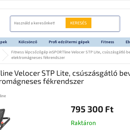
KERESÉS
épek
Kölcsönző
Profi edzőtermi gépek
Fitness
Eb
Fitness lépcsőzőgép inSPORTline Velocer STP Lite, csúszásgátló bev
elektromágneses fékrendszer
ine Velocer STP Lite, csúszásgátló bev
ktromágneses fékrendszer
line
795 300 Ft
Egységár:
Raktáron