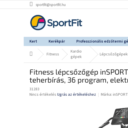
Ugrás
sportfit@sportfit.hu
a
fő
tartalomhoz
Kert
Kerékpár
Professzionális edzőtermi g
Kardio
Kezdőlap
Fitness
Lépcsőzőgépek
gépek
Fitness lépcsőzőgép inSPORTl
teherbírás, 36 program, ele
31283
A
Nincs értékelés
Ugrás az értékeléshez
Márka:
inSPORT
termék
átlagos
értékelése
5-
ből
0,0