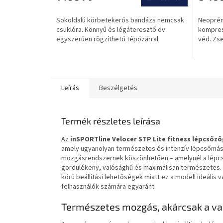
értékelése
értékel
5-
5-
Sokoldalú körbetekerős bandázs nemcsak
Neoprén 
ből
ből
csuklóra. Könnyű és légáteresztő öv
kompress
0,0
0,0
egyszerűen rögzíthető tépőzárral.
véd. Zs
csillag.
csillag.
Leírás
Beszélgetés
Termék részletes leírása
Az
inSPORTline Velocer STP Lite fitness
lépcsőző
amely ugyanolyan természetes és intenzív lépcsőmász
mozgásrendszernek köszönhetően – amelynél a lépcsők
gördülékeny, valósághű és maximálisan természetes. A
körű beállítási lehetőségek miatt ez a modell ideális
felhasználók számára egyaránt.
Természetes mozgás, akárcsak a va