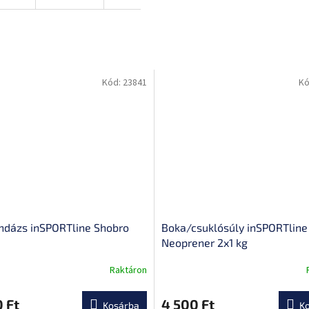
Kód:
23841
Kó
ndázs inSPORTline Shobro
Boka/csuklósúly inSPORTlin
Neoprener 2x1 kg
Raktáron
 Ft
4 500 Ft
Kosárba
K