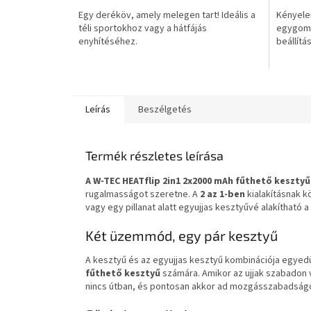
Egy deréköv, amely melegen tart! Ideális a
Kényele
téli sportokhoz vagy a hátfájás
egygomb
enyhítéséhez.
beállítás
Leírás
Beszélgetés
Termék részletes leírása
A W-TEC HEATflip 2in1 2x2000 mAh fűthető kesztyű
rugalmasságot szeretne. A
2 az 1-ben
kialakításnak k
vagy egy pillanat alatt egyujjas kesztyűvé alakíthat
Két üzemmód, egy pár kesztyű
A kesztyű és az egyujjas kesztyű kombinációja egyedül
fűthető kesztyű
számára. Amikor az ujjak szabadon 
nincs útban, és pontosan akkor ad mozgásszabadságo