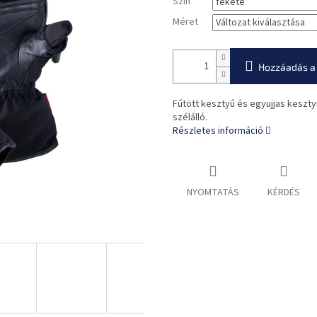
Szín
Méret
Hozzáadás a
Fűtött kesztyű és egyujjas kesztyű
szélálló.
Részletes információ
NYOMTATÁS
KÉRDÉS