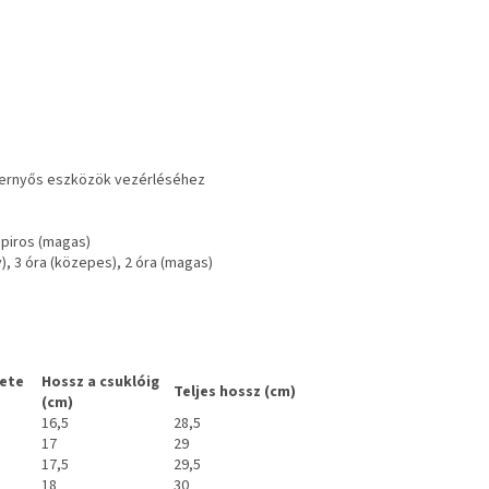
épernyős eszközök vezérléséhez
 piros (magas)
y), 3 óra (közepes), 2 óra (magas)
lete
Hossz a csuklóig
Teljes hossz (cm)
(cm)
16,5
28,5
17
29
17,5
29,5
18
30