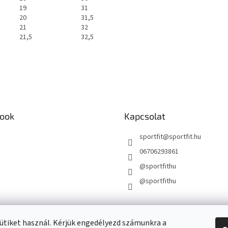
19
31
20
31,5
21
32
21,5
32,5
ook
Kapcsolat
sportfit
@
sportfit.hu
06706293861
@sportfithu
@sportfithu
ütiket használ. Kérjük engedélyezd számunkra a