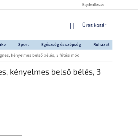
Bejelentkezés
KOSÁR
Üres kosár
ike
Sport
Egészség és szépség
Ruházat
Outdoo
ágnes, kényelmes belső bélés, 3 fűtési mód
s, kényelmes belső bélés, 3