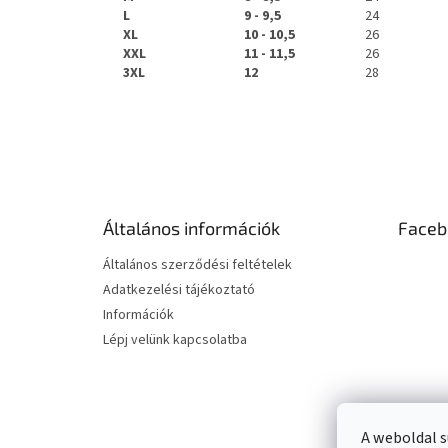
L
9 - 9,5
24
XL
10 - 10,5
26
XXL
11 - 11,5
26
3XL
12
28
L
á
b
l
é
Általános információk
Faceb
c
Általános szerződési feltételek
Adatkezelési tájékoztató
Információk
Lépj velünk kapcsolatba
A weboldal s