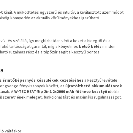
ot
kínál. A működtetés egyszerű és intuitív, a kiválasztott üzemmódot
 mindig könnyedén az aktuális körülményekhez igazítható.
ű
víz- és szélálló, így megbízhatóan védi a kezet a hidegtől és a
yfokú tartósságot garantál, míg a kényelmes
belső bélés
minden
álható rugalmas rész és a tépőzár segít a kesztyű pontos
ra
az
érintőképernyős készülékek kezeléséhez
a kesztyű levétele
got gyenge fényviszonyok között, az
újratölthető akkumulátorok
tanak. A
W-TEC HEATflip 2in1 2x2000 mAh fűthető kesztyű
ideális
l szeretnének meleget, funkcionalitást és maximális rugalmasságot.
ló váltáskor