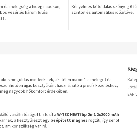
5-
m és melegség a hideg napokon,
Kényelmes kétoldalas szőnyeg 6 fű
ből
os vezérlés három fűtési
szinttel és automatikus időzítővel.
0,0
sal.
csillag.
Kie
okos megoldás mindenkinek, aki télen maximális meleget és
Kate
öszönhetően ujjas kesztyűként használható a precíz kezeléshez,
Jótál
ó a még nagyobb hőkomfort érdekében.
EAN 
álló variálhatóságot biztosít a
W-TEC HEATflip 2in1 2x2000 mAh
vannak, a kesztyűrészt egy
beépített mágnes
rögzíti, így sehol
t, amikor szükség van rá.