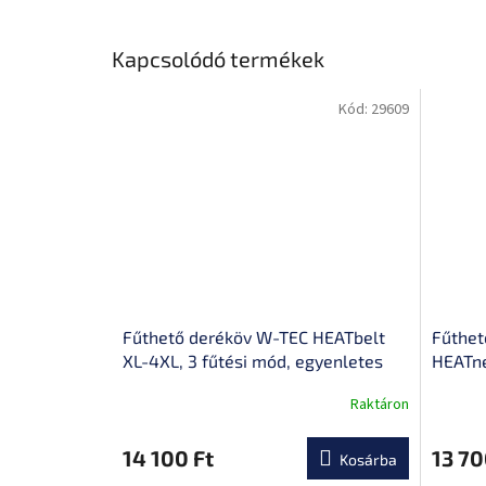
Kapcsolódó termékek
Kód:
29609
Fűthető deréköv W-TEC HEATbelt
Fűthet
XL-4XL, 3 fűtési mód, egyenletes
HEATne
hőelosztás, kiváló hőszigetelő
mellka
Raktáron
tulajdonságok, erős tépőzár
14 100 Ft
13 70
Kosárba