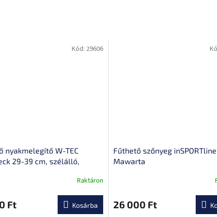
Kód:
29606
Kó
ő nyakmelegítő W-TEC
Fűthető szőnyeg inSPORTline
ck 29-39 cm, szélálló,
Mawarta
s- és nyakfűtés, 3 fűtési mód
Raktáron
A
termék
átlagos
0 Ft
26 000 Ft
Kosárba
K
értékelése