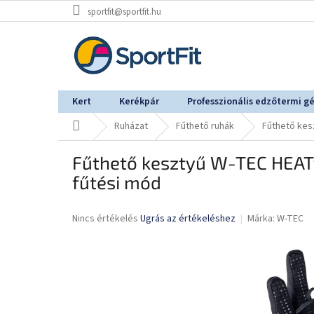
Ugrás
sportfit@sportfit.hu
a
fő
tartalomhoz
Kert
Kerékpár
Professzionális edzőtermi g
Kezdőlap
Ruházat
Fűthető ruhák
Fűthető kes
Fűthető kesztyű W-TEC HEATf
fűtési mód
A
Nincs értékelés
Ugrás az értékeléshez
Márka:
W-TEC
termék
átlagos
értékelése
5-
ből
0,0
csillag.