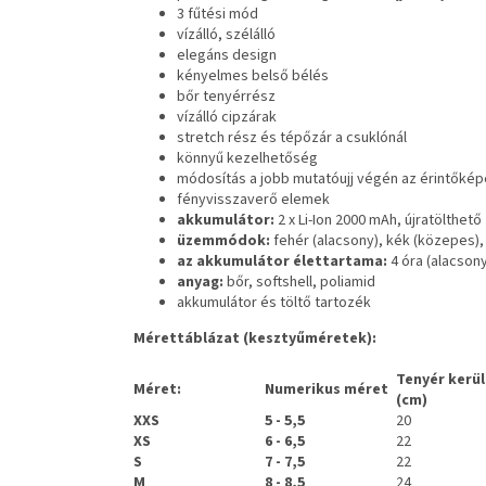
3 fűtési mód
vízálló, szélálló
elegáns design
kényelmes belső bélés
bőr tenyérrész
vízálló cipzárak
stretch rész és tépőzár a csuklónál
könnyű kezelhetőség
módosítás a jobb mutatóujj végén az érintők
fényvisszaverő elemek
akkumulátor:
2 x Li-Ion 2000 mAh, újratölthető
üzemmódok:
fehér (alacsony), kék (közepes),
az akkumulátor élettartama:
4 óra (alacson
anyag:
bőr, softshell, poliamid
akkumulátor és töltő tartozék
Mérettáblázat (kesztyűméretek):
Tenyér kerü
Méret:
Numerikus méret
(cm)
XXS
5 - 5,5
20
XS
6 - 6,5
22
S
7 - 7,5
22
M
8 - 8,5
24