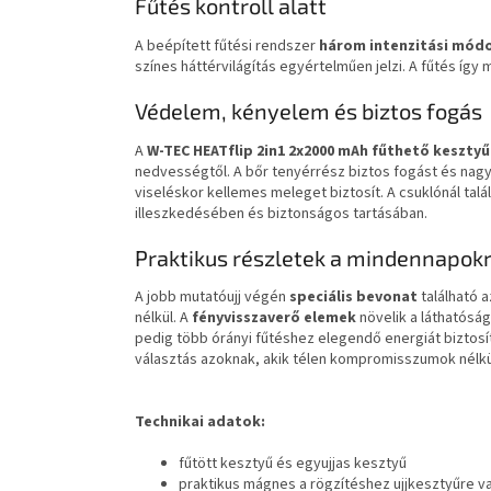
Fűtés kontroll alatt
A beépített fűtési rendszer
három intenzitási mód
színes háttérvilágítás egyértelműen jelzi. A fűtés így
Védelem, kényelem és biztos fogás
A
W-TEC HEATflip 2in1 2x2000 mAh fűthető keszty
nedvességtől. A bőr tenyérrész biztos fogást és nag
viseléskor kellemes meleget biztosít. A csuklónál tal
illeszkedésében és biztonságos tartásában.
Praktikus részletek a mindennapok
A jobb mutatóujj végén
speciális bevonat
található 
nélkül. A
fényvisszaverő elemek
növelik a láthatósá
pedig több órányi fűtéshez elegendő energiát biztosí
választás azoknak, akik télen kompromisszumok nélkü
Technikai adatok:
fűtött kesztyű és egyujjas kesztyű
praktikus mágnes a rögzítéshez ujjkesztyűre va