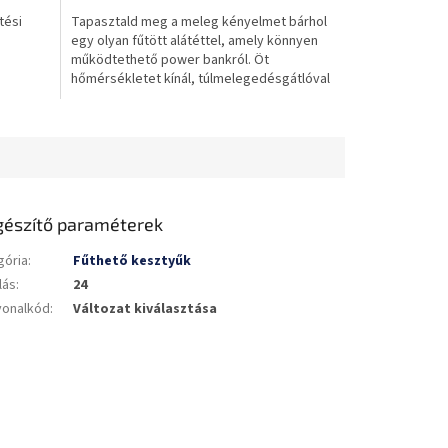
tési
Tapasztald meg a meleg kényelmet bárhol
egy olyan fűtött alátéttel, amely könnyen
működtethető power bankról. Öt
hőmérsékletet kínál, túlmelegedésgátlóval
rendelkezik és...
gészítő paraméterek
gória
:
Fűthető kesztyűk
lás
:
24
vonalkód
:
Változat kiválasztása