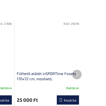
d:
27688
Kód:
29190
Következő
Fűthető alátét inSPORTline Foseto
termék
170x72 cm, mosható,
szabályozógomb, 968 g, 10 W
Raktáron
Raktáron
teljesítmény
25 000 Ft
osárba
Kosárba