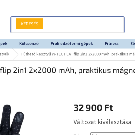
KERESÉS
épek
Kölcsönző
Profi edzőtermi gépek
Fitness
Eb
ztyűk
Fűthető kesztyű W-TEC HEATflip 2in1 2x2000 mAh, praktikus m
lip 2in1 2x2000 mAh, praktikus mágne
32 900 Ft
Egységár:
Változat kiválasztása