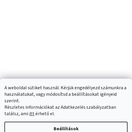
A weboldal sütiket használ. Kérjük engedélyezd számunkra a
használatukat, vagy módosítsd a beállításokat igényeid
szerint.
Részletes információkat az Adatkezelés szabályzatban
Shoptet készítette
találsz, ami
itt
érhető el.
Copyright 2026
Sportfit.hu
. Minden jog fenntartva.
Süti beállítások
Beállítások