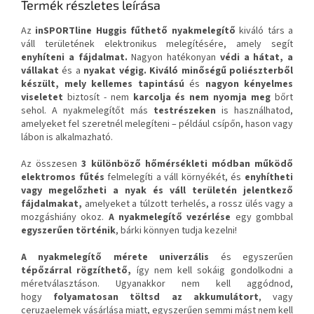
Termék részletes leírása
Az
inSPORTline Huggis fűthető nyakmelegítő
kiváló társ a
váll területének elektronikus melegítésére, amely segít
enyhíteni a fájdalmat.
Nagyon hatékonyan
védi a hátat, a
vállakat
és a
nyakat végig.
Kiváló minőségű poliészterből
készült, mely kellemes tapintású
és
nagyon kényelmes
viseletet
biztosít - nem
karcolja és nem nyomja
meg
bőrt
sehol. A nyakmelegítőt más
testrészeken
is használhatod,
amelyeket fel szeretnél melegíteni – például csípőn, hason
vagy
lábon is alkalmazható.
Az összesen
3 különböző hőmérsékleti módban
működő
elektromos fűtés
felmelegíti a váll környékét, és
enyhítheti
vagy megelőzheti a nyak és váll területén jelentkező
fájdalmakat,
amelyeket a túlzott terhelés, a rossz ülés vagy a
mozgáshiány okoz.
A nyakmelegítő vezérlése
egy gombbal
egyszerűen történik
, bárki könnyen tudja kezelni!
A nyakmelegítő mérete univerzális
és egyszerűen
tépőzárral rögzíthető,
így nem kell sokáig gondolkodni a
méretválasztáson. Ugyanakkor nem kell aggódnod,
hogy
folyamatosan töltsd az akkumulátort
, vagy
ceruzaelemek vásárlása miatt, egyszerűen semmi mást nem kell