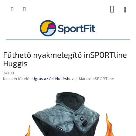
Ugrás
KOSÁR
a
fő
tartalomhoz
Fűthető nyakmelegítő inSPORTline
Huggis
24100
A
Nincs értékelés
Ugrás az értékeléshez
Márka:
inSPORTline
termék
átlagos
értékelése
5-
ből
0,0
csillag.