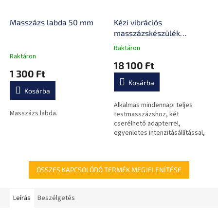
Masszázs labda 50 mm
Kézi vibrációs
masszázskészülék
inSPORTline C02
Raktáron
A
Raktáron
termék
18 100 Ft
átlagos
1 300 Ft
értékelése
Kosárba
5-
Kosárba
ből
0,0
Alkalmas mindennapi teljes
Masszázs labda.
csillag.
testmasszázshoz, két
cserélhető adapterrel,
egyenletes intenzitásállítással,
megszünteti a stresszt és a
fáradtságot.
ÖSSZES KAPCSOLÓDÓ TERMÉK MEGJELENÍTÉSE
Leírás
Beszélgetés