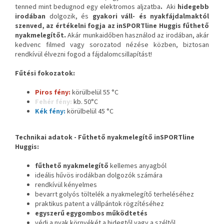
tenned mint bedugnod egy elektromos aljzatba
.
Aki
hidegebb
irodában
dolgozik, és
gyakori váll- és nyakfájdalmaktól
szenved, az értékelni fogja az
inSPORTline Huggis fűthető
nyakmelegítőt
.
Akár munkaidőben használod az irodában, akár
kedvenc filmed vagy sorozatod nézése közben, biztosan
rendkívül élvezni fogod a fájdalomcsillapítást!
Fűtési fokozatok:
Piros fény:
körülbelül 55 °C
Fehér fény:
kb. 50°C
Kék fény:
körülbelül 45 °C
Technikai adatok -
Fűthető nyakmelegítő inSPORTline
Huggis
:
fűthető nyakmelegítő
kellemes anyagból
ideális hűvös irodákban dolgozók számára
rendkívül kényelmes
bevarrt golyós töltelék a nyakmelegítő terheléséhez
praktikus patent a vállpántok rögzítéséhez
egyszerű egygombos működtetés
védi a nyak környékét a hidegtől vagy a széltől