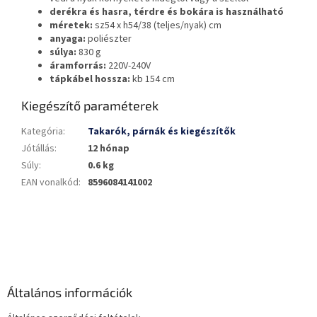
derékra és hasra, térdre és bokára is használható
méretek:
sz54 x h54/38 (teljes/nyak) cm
anyaga:
poliészter
súlya:
830 g
áramforrás:
220V-240V
tápkábel hossza:
kb 154 cm
Kiegészítő paraméterek
Kategória
:
Takarók, párnák és kiegészítők
Jótállás
:
12 hónap
Súly
:
0.6 kg
EAN vonalkód
:
8596084141002
L
á
b
l
é
Általános információk
c