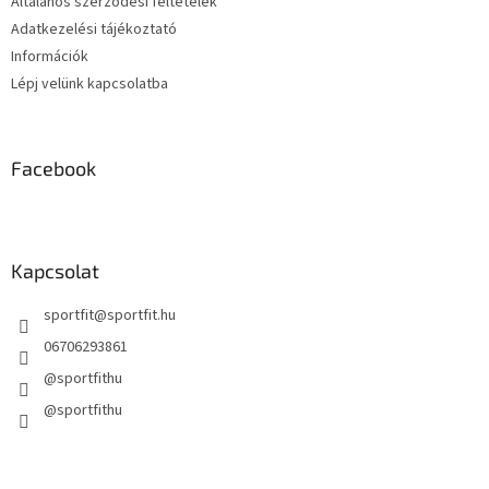
Általános szerződési feltételek
Adatkezelési tájékoztató
Információk
Lépj velünk kapcsolatba
Facebook
Kapcsolat
sportfit
@
sportfit.hu
06706293861
@sportfithu
@sportfithu