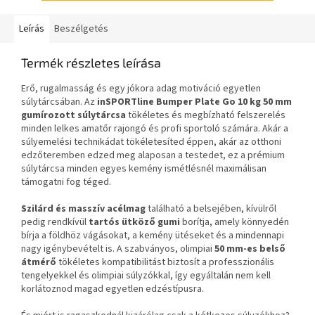
Leírás
Beszélgetés
Termék részletes leírása
Erő, rugalmasság és egy jókora adag motiváció egyetlen
súlytárcsában. Az
inSPORTline Bumper Plate Go 10 kg 50 mm
gumírozott súlytárcsa
tökéletes és megbízható felszerelés
minden lelkes amatőr rajongó és profi sportoló számára. Akár a
súlyemelési technikádat tökéletesíted éppen, akár az otthoni
edzőteremben edzed meg alaposan a testedet, ez a prémium
súlytárcsa minden egyes kemény ismétlésnél maximálisan
támogatni fog téged.
Szilárd és masszív
acélmag
található a belsejében, kívülről
pedig rendkívül
tartós ütköző gumi
borítja, amely könnyedén
bírja a földhöz vágásokat, a kemény ütéseket és a mindennapi
nagy igénybevételt is. A szabványos, olimpiai
50 mm-es belső
átmérő
tökéletes kompatibilitást biztosít a professzionális
tengelyekkel és olimpiai súlyzókkal, így egyáltalán nem kell
korlátoznod magad egyetlen edzéstípusra.