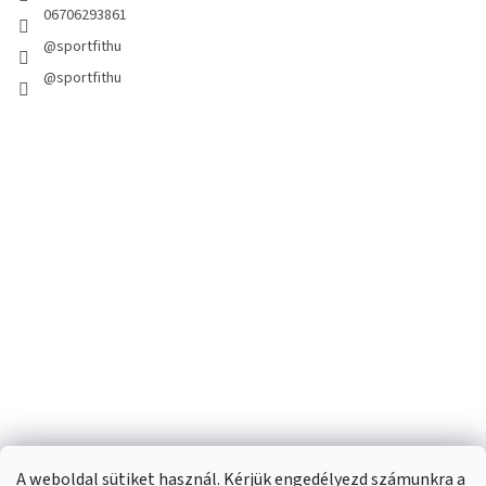
06706293861
@sportfithu
@sportfithu
A weboldal sütiket használ. Kérjük engedélyezd számunkra a