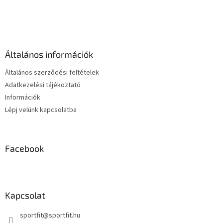
L
á
b
l
é
Általános információk
c
Általános szerződési feltételek
Adatkezelési tájékoztató
Információk
Lépj velünk kapcsolatba
Facebook
Kapcsolat
sportfit
@
sportfit.hu