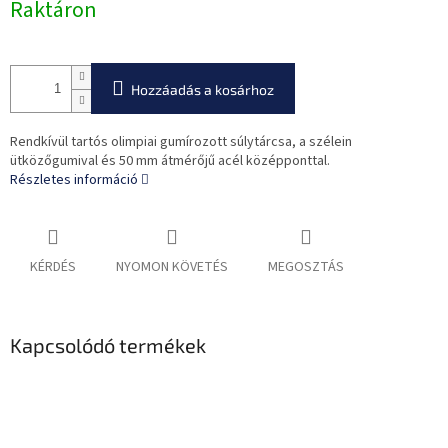
Raktáron
Hozzáadás a kosárhoz
Rendkívül tartós olimpiai gumírozott súlytárcsa, a szélein
ütközőgumival és 50 mm átmérőjű acél középponttal.
Részletes információ
KÉRDÉS
NYOMON KÖVETÉS
MEGOSZTÁS
Kapcsolódó termékek