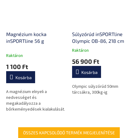
Magnézium kocka
Súlyzórúd inSPORTline
inSPORTline 56 g
Olympic OB-86, 218 cm
Raktáron
A
Raktáron
termék
56 900 Ft
átlagos
1 100 Ft
értékelése
Kosárba
5-
Kosárba
ből
0,0
Olympic súlyzórúd 50mm
A magnézium elnyeli a
csillag.
tárcsákra, 300kg-ig
nedvességet és
megakadályozza a
bőrkeményedések kialakulását.
ÖSSZES KAPCSOLÓDÓ TERMÉK MEGJELENÍTÉSE