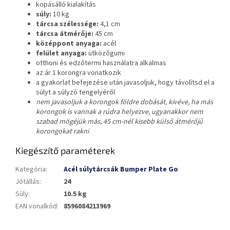
kopásálló kialakítás
súly:
10 kg
tárcsa szélessége:
4,1 cm
tárcsa átmérője:
45 cm
középpont anyaga:
acél
felület anyaga:
ütközőgumi
otthoni és edzőtermi használatra alkalmas
az ár 1 korongra vonatkozik
a gyakorlat befejezése után javasoljuk, hogy távolítsd el a
súlyt a súlyzó tengelyéről
nem javasoljuk a korongok földre dobását, kivéve, ha más
korongok is vannak a rúdra helyezve, ugyanakkor nem
szabad mögéjük más, 45 cm-nél kisebb külső átmérőjű
korongokat rakni
Kiegészítő paraméterek
Kategória
:
Acél súlytárcsák Bumper Plate Go
Jótállás
:
24
Súly
:
10.5 kg
EAN vonalkód
:
8596084213969