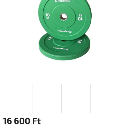
0,0
csillag.
16 600 Ft
Egységár: