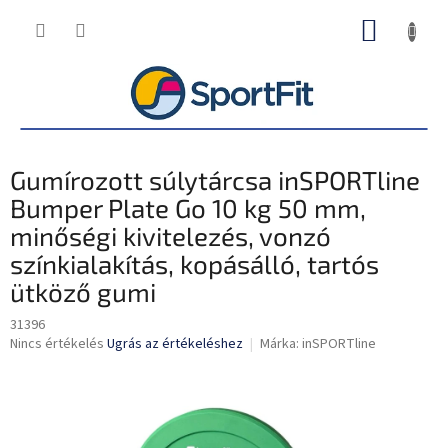
Ugrás
KOSÁR
a
fő
tartalomhoz
Gumírozott súlytárcsa inSPORTline
Bumper Plate Go 10 kg 50 mm,
minőségi kivitelezés, vonzó
színkialakítás, kopásálló, tartós
ütköző gumi
31396
A
Nincs értékelés
Ugrás az értékeléshez
Márka:
inSPORTline
termék
átlagos
értékelése
5-
ből