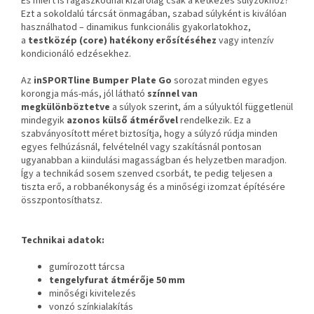
És miért is ragaszkodnál kizárólag csak a kétkezes súlyzókhoz?
Ezt a sokoldalú tárcsát önmagában, szabad súlyként is kiválóan
használhatod – dinamikus funkcionális gyakorlatokhoz,
a
testközép (core) hatékony erősítéséhez
vagy intenzív
kondicionáló edzésekhez.
Az
inSPORTline Bumper Plate Go
sorozat minden egyes
korongja más-más, jól látható
színnel van
megkülönböztetve
a súlyok szerint, ám a súlyuktól függetlenül
mindegyik
azonos külső átmérővel
rendelkezik. Ez a
szabványosított méret biztosítja, hogy a súlyzó rúdja minden
egyes felhúzásnál, felvételnél vagy szakításnál pontosan
ugyanabban a kiindulási magasságban és helyzetben maradjon.
Így a technikád sosem szenved csorbát, te pedig teljesen a
tiszta erő, a robbanékonyság és a minőségi izomzat építésére
összpontosíthatsz.
Technikai adatok:
gumírozott tárcsa
tengelyfurat átmérője 50 mm
minőségi kivitelezés
vonzó színkialakítás