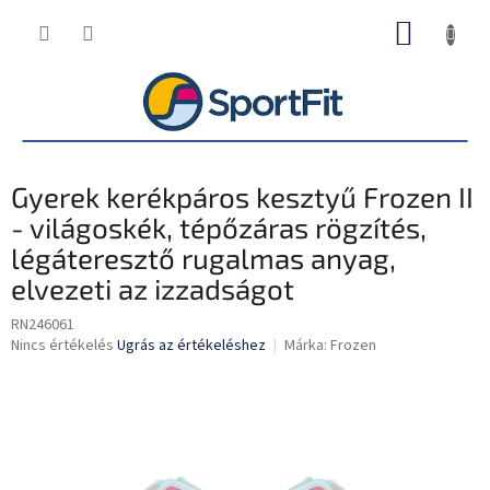
Ugrás
KOSÁR
a
fő
tartalomhoz
Gyerek kerékpáros kesztyű Frozen II
- világoskék, tépőzáras rögzítés,
légáteresztő rugalmas anyag,
elvezeti az izzadságot
RN246061
A
Nincs értékelés
Ugrás az értékeléshez
Márka:
Frozen
termék
átlagos
értékelése
5-
ből
0,0