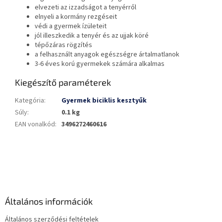
elvezeti az izzadságot a tenyérről
elnyeli a kormány rezgéseit
védi a gyermek ízületeit
jól illeszkedik a tenyér és az ujjak köré
tépőzáras rögzítés
a felhasznált anyagok egészségre ártalmatlanok
3-6 éves korú gyermekek számára alkalmas
Kiegészítő paraméterek
Kategória
:
Gyermek biciklis kesztyűk
Súly
:
0.1 kg
EAN vonalkód
:
3496272460616
L
á
b
l
é
Általános információk
c
Általános szerződési feltételek