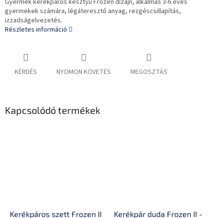
Gyermek kerékpáros kesztyű Frozen dizájn, alkalmas 3-6 éves
gyermekek számára, légáteresztő anyag, rezgéscsillapítás,
izzadságelvezetés.
Részletes információ
KÉRDÉS
NYOMON KÖVETÉS
MEGOSZTÁS
Kapcsolódó termékek
Kerékpáros szett Frozen II
Kerékpár duda Frozen II -