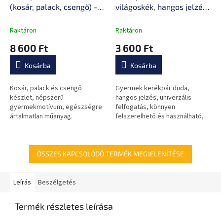
(kosár, palack, csengő) -
világoskék, hangos jelzés,
világoskék, univerzális
univerzális felfogatás,
bilincs, tartós műanyag,
könnyű felszerelés
Raktáron
Raktáron
fém
8 600 Ft
3 600 Ft
Kosárba
Kosárba
Kosár, palack és csengő
Gyermek kerékpár duda,
készlet, népszerű
hangos jelzés, univerzális
gyermekmotívum, egészségre
felfogatás, könnyen
ártalmatlan műanyag.
felszerelhető és használható,
népszerű Frozen mese
motívum.
ÖSSZES KAPCSOLÓDÓ TERMÉK MEGJELENÍTÉSE
Leírás
Beszélgetés
Termék részletes leírása