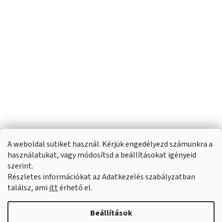
A weboldal sütiket használ. Kérjük engedélyezd számunkra a
használatukat, vagy módosítsd a beállításokat igényeid
szerint.
Részletes információkat az Adatkezelés szabályzatban
Shoptet készítette
találsz, ami
itt
érhető el.
Copyright 2026
Sportfit.hu
. Minden jog fenntartva.
Süti beállítások
Beállítások
szerkesztése