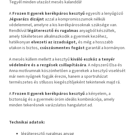
Tegyél minden utazást mesés kalanddá!
A
Frozen II gyerek kerékpáros kesztyű
egyesíti a lenyűgöző
Jégvarázs dizájnt
azzal a kompromisszumok nélküli
védelemmel, amelyre a kis kerékpárosoknak szüksége van.
Rendkívül
légáteresztő és rugalmas
anyagból készültek,
amely tökéletesen alkalmazkodik a gyermek kezéhez,
hatékonyan
elvezeti az izzadságot,
és még a hosszabb
utakon is biztos,
csúszásmentes fogást
garantál a kormányon.
A mesés küllem mellett a kesztyű
kiváló eszköz a tenyér
védelmére és a rezgések csillapítására
. A népszerű Elsa és
Anna motívumnak köszönhetően a gyerekek a kesztyű viselését
már nem nyűgnek fogják érezni, hanem a sportruházat
természetes és stílusos kiegészítőjeként tekintenek majd rá.
A
Frozen II gyerek kerékpáros kesztyű
a kényelem, a
biztonság és a gyermeki öröm ideális kombinációja, amely
minden tekerésnek varázslatos hangulatot ad.
Technikai adatok:
légáteresztő rugalmas anyag