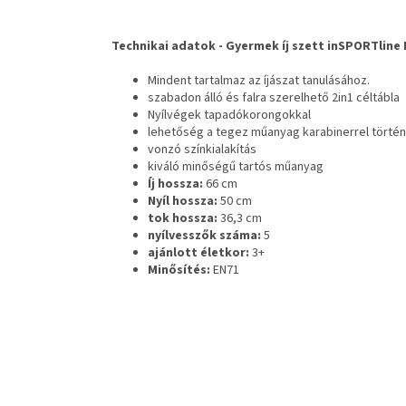
Technikai adatok -
Gyermek íj szett inSPORTline
Mindent tartalmaz az íjászat tanulásához.
szabadon álló és falra szerelhető 2in1 céltábla
Nyílvégek tapadókorongokkal
lehetőség a tegez műanyag karabinerrel törté
vonzó színkialakítás
kiváló minőségű tartós műanyag
Íj hossza:
66 cm
Nyíl hossza:
50 cm
tok hossza:
36,3 cm
nyílvesszők száma:
5
ajánlott életkor:
3+
Minősítés:
EN71
L
á
b
l