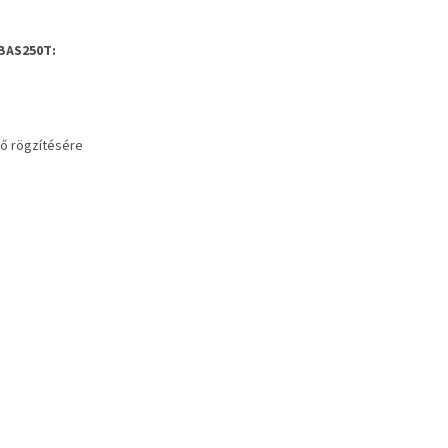
 BAS250T
:
nő rögzítésére