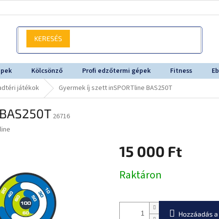
KERESÉS
épek
Kölcsönző
Profi edzőtermi gépek
Fitness
Eb
dtéri játékok
Gyermek íj szett inSPORTline BAS250T
e BAS250T
26716
line
15 000 Ft
Egységár:
Raktáron
Hozzáadás a