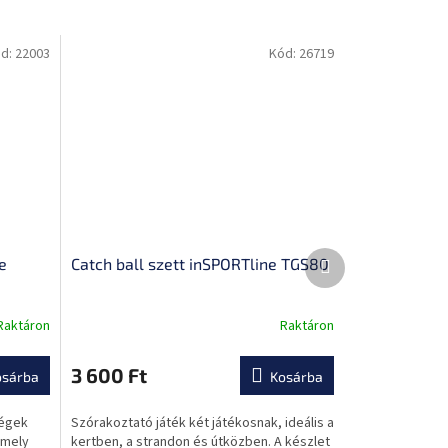
d:
22003
Kód:
26719
Következő
e
Catch ball szett inSPORTline TGS80
termék
Raktáron
Raktáron
A
termék
átlagos
3 600 Ft
osárba
Kosárba
értékelése
5-
ségek
Szórakoztató játék két játékosnak, ideális a
ből
amely
kertben, a strandon és útközben. A készlet
0,0