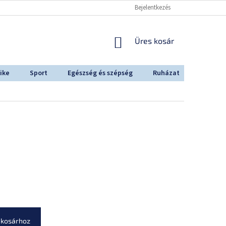
Bejelentkezés
KOSÁR
Üres kosár
ike
Sport
Egészség és szépség
Ruházat
Outdoo
 kosárhoz