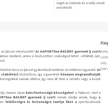
segíti az ízületek és a mély izmok
csillag.
erősítését.
Kie
á az íjászat művészetét?
Az inSPORTline BAS250T gyermek íj szett
Kate
talmaz mindent, amire a lövészethez szükséged lehet: céltáblát, íjat,
Jótál
rat.
Súly
:
EAN 
ehetővé teszi az íjászat gyakorlását beltéren és kültéren egyaránt.
Az
s
stabilitást
biztosítson, így a gyerekek
könnyen megtanulhatják
orongokkal vannak ellátva, így nem áll fenn a sérülés vagy a közeli
újt, hanem olyan
kulcsfontosságú készségeket
is fejleszt, mint a
ORTline BAS250T gyermek íj szett
remek módja annak, hogy
a
ben
felelősségre és
biztonságra
tanítja őket
a
sporteszközök