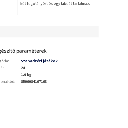
két fogótányért és egy labdát tartalmaz.
csillag.
gészítő paraméterek
gória
:
Szabadtéri játékok
lás
:
24
1.9 kg
vonalkód
:
8596084167163