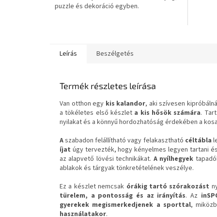
puzzle és dekoráció egyben.
csillag.
Leírás
Beszélgetés
Termék részletes leírása
Van otthon egy
kis kalandor
, aki szívesen kipróbáln
a tökéletes első készlet
a kis hősök számára
. Tar
nyilakat és a könnyű hordozhatóság érdekében a kosa
A
szabadon felállítható vagy felakasztható
céltábla
l
íjat
úgy tervezték, hogy kényelmes legyen tartani é
az alapvető lövési technikákat.
A nyílhegyek
tapadók
ablakok és tárgyak tönkretételének veszélye.
Ez a készlet nemcsak
órákig tartó szórakozást
ny
türelem, a pontosság és az irányítás
. Az
inSP
gyerekek megismerkedjenek a sporttal
, miköz
használatakor
.