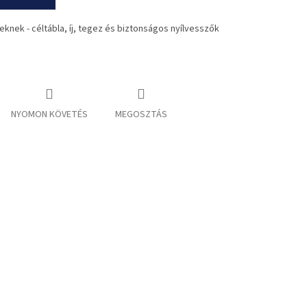
knek - céltábla, íj, tegez és biztonságos nyílvesszők
NYOMON KÖVETÉS
MEGOSZTÁS