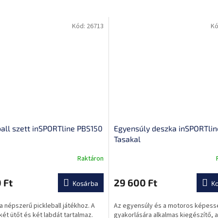
Kód:
26713
Kó
ball szett inSPORTline PBS150
Egyensúly deszka inSPORTlin
Tasakal
Raktáron
A
termék
átlagos
 Ft
29 600 Ft
Kosárba
K
értékelése
5-
a népszerű pickleball játékhoz. A
Az egyensúly és a motoros képes
ből
két ütőt és két labdát tartalmaz.
gyakorlására alkalmas kiegészítő, 
0,0