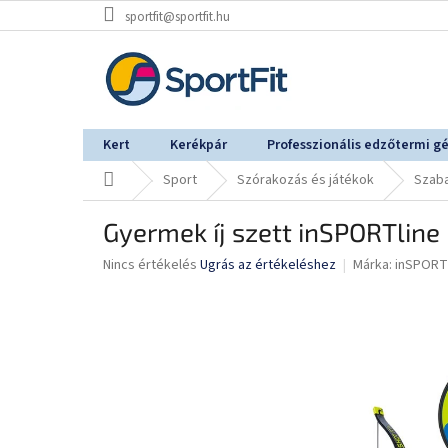
Ugrás
sportfit@sportfit.hu
a
fő
tartalomhoz
Kert
Kerékpár
Professzionális edzőtermi g
Kezdőlap
Sport
Szórakozás és játékok
Szaba
Gyermek íj szett inSPORTlin
A
Nincs értékelés
Ugrás az értékeléshez
Márka:
inSPORT
termék
átlagos
értékelése
5-
ből
0,0
csillag.