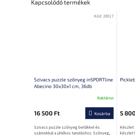
Kapcsolódó termékek
Kód:
26517
Szivacs puzzle szőnyeg inSPORTline
Pickle
Abecino 30x30x1 cm, 36db
Raktáron
A
termék
átlagos
16 500 Ft
5 800
Kosárba
értékelése
5-
Szivacs puzzle szőnyeg betűkkel és
Készlet 
ből
számokkal a játékos tanuláshoz. Szőnyeg,
készlet 
0,0