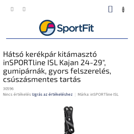
Ugrás
KOSÁR
a
fő
tartalomhoz
Hátsó kerékpár kitámasztó
inSPORTline ISL Kajan 24-29",
gumipárnák, gyors felszerelés,
csúszásmentes tartás
30596
A
Nincs értékelés
Ugrás az értékeléshez
Márka:
inSPORTline ISL
termék
átlagos
értékelése
5-
ből
0,0