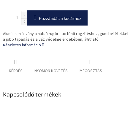
Hozzáadás a kosárhoz
Alumínium állvány a hátsó rugóra történő rögzítéshez, gumibetétekkel
a jobb tapadás és a váz védelme érdekében, állítható.
Részletes információ
KÉRDÉS
NYOMON KÖVETÉS
MEGOSZTÁS
Kapcsolódó termékek