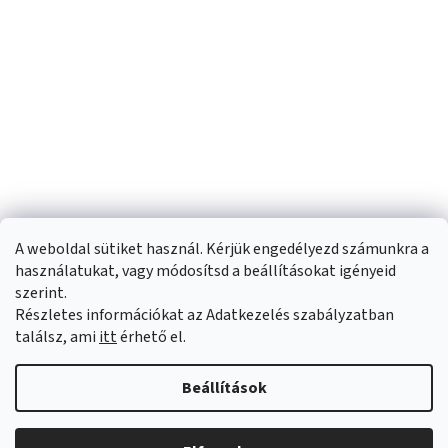
A weboldal sütiket használ. Kérjük engedélyezd számunkra a
használatukat, vagy módosítsd a beállításokat igényeid
szerint.
Részletes információkat az Adatkezelés szabályzatban
Shoptet készítette
találsz, ami
itt
érhető el.
Copyright 2026
Sportfit.hu
. Minden jog fenntartva.
Süti beállítások
Beállítások
szerkesztése