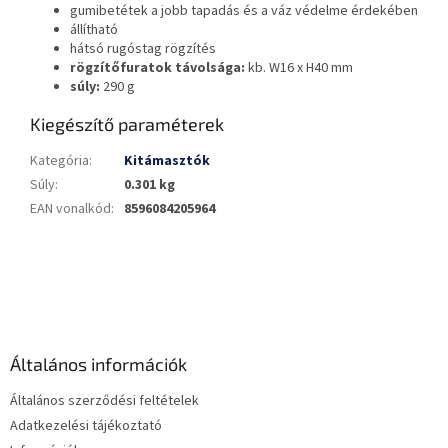
gumibetétek a jobb tapadás és a váz védelme érdekében
állítható
hátsó rugóstag rögzítés
rögzítőfuratok távolsága:
kb. W16 x H40 mm
súly:
290 g
Kiegészítő paraméterek
Kategória
:
Kitámasztók
Súly
:
0.301 kg
EAN vonalkód
:
8596084205964
L
á
b
l
é
Általános információk
c
Általános szerződési feltételek
Adatkezelési tájékoztató