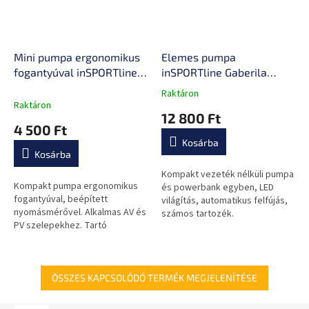
Mini pumpa ergonomikus
Elemes pumpa
fogantyúval inSPORTline
inSPORTline Gaberila
Amnia
Power Bankkal és LED
Raktáron
A
lámpával
Raktáron
termék
12 800 Ft
átlagos
4 500 Ft
értékelése
Kosárba
5-
Kosárba
ből
0,0
Kompakt vezeték nélküli pumpa
Kompakt pumpa ergonomikus
csillag.
és powerbank egyben, LED
fogantyúval, beépített
világítás, automatikus felfújás,
nyomásmérővel. Alkalmas AV és
számos tartozék.
PV szelepekhez. Tartó
mellékelve.
ÖSSZES KAPCSOLÓDÓ TERMÉK MEGJELENÍTÉSE