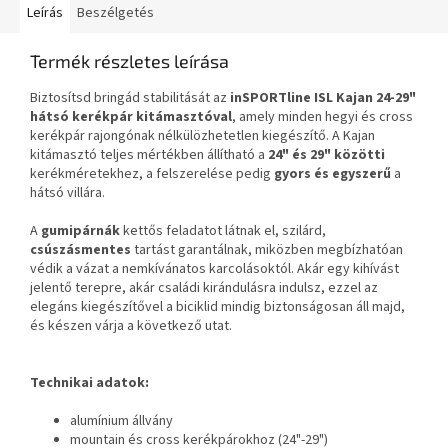
Leírás
Beszélgetés
Termék részletes leírása
Biztosítsd bringád stabilitását az
inSPORTline ISL Kajan 24-29"
hátsó kerékpár kitámasztóval
, amely minden hegyi és cross
kerékpár rajongónak nélkülözhetetlen kiegészítő. A Kajan
kitámasztó teljes mértékben állítható a
24" és 29" közötti
kerékméretekhez, a felszerelése pedig
gyors és egyszerű
a
hátsó villára.
A
gumipárnák
kettős feladatot látnak el, szilárd,
csúszásmentes
tartást garantálnak, miközben megbízhatóan
védik a vázat a nemkívánatos karcolásoktól. Akár egy kihívást
jelentő terepre, akár családi kirándulásra indulsz, ezzel az
elegáns kiegészítővel a biciklid mindig biztonságosan áll majd,
és készen várja a következő utat.
Technikai adatok:
alumínium állvány
mountain és cross kerékpárokhoz (24"-29")