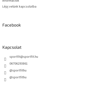
Információk
Lépj velünk kapcsolatba
Facebook
Kapcsolat
sportfit
@
sportfit.hu
06706293861
@sportfithu
@sportfithu