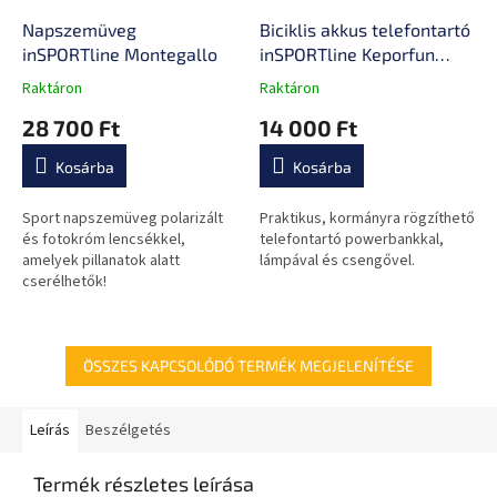
Napszemüveg
Biciklis akkus telefontartó
inSPORTline Montegallo
inSPORTline Keporfun
4000mAh
Raktáron
Raktáron
A
A
termék
termék
28 700 Ft
14 000 Ft
átlagos
átlagos
értékelése
értékelése
Kosárba
Kosárba
5-
5-
ből
ből
0,0
0,0
Sport napszemüveg polarizált
Praktikus, kormányra rögzíthető
csillag.
csillag.
és fotokróm lencsékkel,
telefontartó powerbankkal,
amelyek pillanatok alatt
lámpával és csengővel.
cserélhetők!
ÖSSZES KAPCSOLÓDÓ TERMÉK MEGJELENÍTÉSE
Leírás
Beszélgetés
Termék részletes leírása