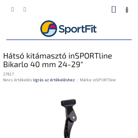
Ugrás
KOSÁR
a
fő
tartalomhoz
Hátsó kitámasztó inSPORTline
Bikarlo 40 mm 24-29"
27817
A
Nincs értékelés
Ugrás az értékeléshez
Márka:
inSPORTline
termék
átlagos
értékelése
5-
ből
0,0
csillag.