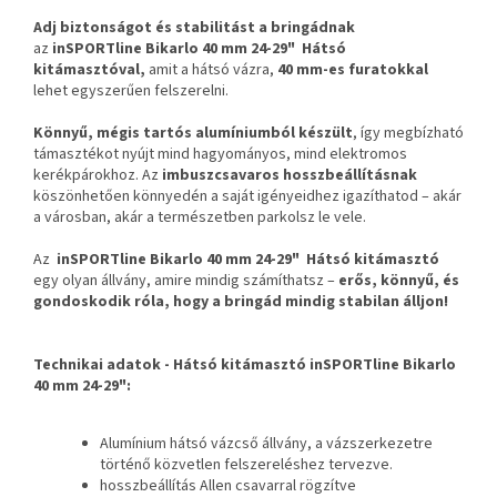
Adj biztonságot és stabilitást a bringádnak
az
inSPORTline Bikarlo 40 mm 24-29"
Hátsó
kitámasztóval,
amit a hátsó vázra,
40 mm-es furatokkal
lehet egyszerűen felszerelni.
Könnyű, mégis tartós alumíniumból készült
, így megbízható
támasztékot nyújt mind hagyományos, mind elektromos
kerékpárokhoz. Az
imbuszcsavaros hosszbeállításnak
köszönhetően könnyedén a saját igényeidhez igazíthatod – akár
a városban, akár a természetben parkolsz le vele.
Az
inSPORTline Bikarlo 40 mm 24-29"
Hátsó kitámasztó
egy olyan állvány, amire mindig számíthatsz –
erős, könnyű, és
gondoskodik róla, hogy a bringád mindig stabilan álljon!
Technikai adatok -
Hátsó kitámasztó inSPORTline Bikarlo
40 mm 24-29"
:
Alumínium hátsó vázcső állvány, a vázszerkezetre
történő közvetlen felszereléshez tervezve.
hosszbeállítás Allen csavarral rögzítve