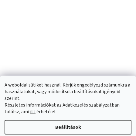
A weboldal sütiket használ. Kérjük engedélyezd számunkra a
használatukat, vagy módosítsd a beállításokat igényeid
szerint.
Részletes információkat az Adatkezelés szabályzatban
Shoptet készítette
találsz, ami
itt
érhető el.
Copyright 2026
Sportfit.hu
. Minden jog fenntartva.
Süti beállítások
Beállítások
szerkesztése