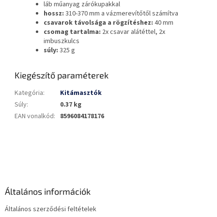
láb műanyag zárókupakkal
hossz:
310-370 mm a vázmerevítőtől számítva
csavarok távolsága a rögzítéshez:
40 mm
csomag tartalma:
2x csavar alátéttel, 2x
imbuszkulcs
súly:
325 g
Kiegészítő paraméterek
Kategória
:
Kitámasztók
Súly
:
0.37 kg
EAN vonalkód
:
8596084178176
L
á
b
l
é
Általános információk
c
Általános szerződési feltételek