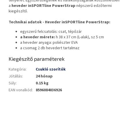
tenyerét. Egyszerűségének és hatékonyságának köszönhetően
a
heveder inSPORTline PowerStrap
népszerű edzőtermi
kiegészítő.
Technikai adatok - Heveder inSPORTline PowerStrap:
egyszerű felcsatolás: csat, tépőzár
a heveder mérete:
h 38 x 37 cm (L-alak), sz 5 cm
a heveder anyaga: poliészter EVA
a csomag 2 db hevedert tartalmaz
Kiegészítő paraméterek
Kategória
:
Csukló szorítók
Jótállás
:
24 hónap
Súly
:
0.15 kg
EAN vonalkód
:
8596084036926
L
á
b
l