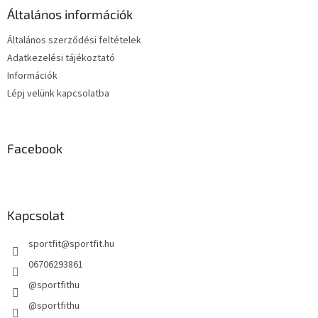
é
Általános információk
c
Általános szerződési feltételek
Adatkezelési tájékoztató
Információk
Lépj velünk kapcsolatba
Facebook
Kapcsolat
sportfit
@
sportfit.hu
06706293861
@sportfithu
@sportfithu