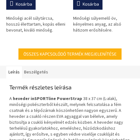
értékelése
értékelése
Kosárba
Kosárba
5-
5-
ből
ből
0,0
0,0
Minőségi acél súlytárcsa,
Minőségi súlyemelő öv,
csillag.
csillag.
hosszú élettartam, kopás elleni
kényelmes anyag, az alsó
bevonat, kiváló minőség.
hátizom erősítésére.
ÖSSZES KAPCSOLÓDÓ TERMÉK MEGJELENÍTÉSE
Leírás
Beszélgetés
Termék részletes leírása
A
heveder inSPORTline PowerStrap
38 x 37 cm (L-alak),
minőségi poliészterből készült, melynek felcsatolása a fém
csatnak és a tépőzárnak köszönhetően nagyon egyszerű. A
heveder a csukló részen EVA agyaggal van bélelve, amely
biztosítja a csukló kényelmét edzés közben. A heveder nagy
terhelésű gyakorlatokhoz, emeléshez, húzódzkodáshoz
ajánlott, így erősítve, s egyben védve viselője csuklóját és