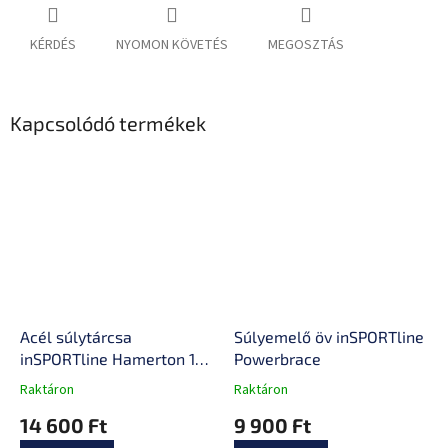
KÉRDÉS
NYOMON KÖVETÉS
MEGOSZTÁS
Kapcsolódó termékek
Acél súlytárcsa
Súlyemelő öv inSPORTline
inSPORTline Hamerton 10
Powerbrace
kg 30mm
Raktáron
Raktáron
A
A
termék
termék
14 600 Ft
9 900 Ft
átlagos
átlagos