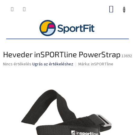
Ugrás
KOSÁR
a
fő
tartalomhoz
Heveder inSPORTline PowerStrap
13692
A
Nincs értékelés
Ugrás az értékeléshez
Márka:
inSPORTline
termék
átlagos
értékelése
5-
ből
0,0
csillag.