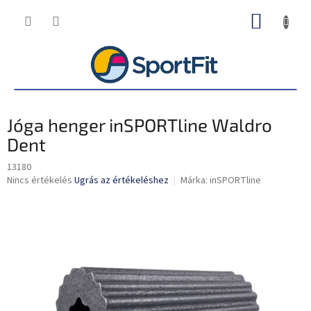
Ugrás
KOSÁR
a
fő
tartalomhoz
Jóga henger inSPORTline Waldro
Dent
13180
A
Nincs értékelés
Ugrás az értékeléshez
Márka:
inSPORTline
termék
átlagos
értékelése
5-
ből
0,0
csillag.