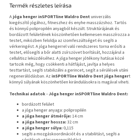
Termék részletes leírása
A
jóga henger inSPORTline Waldro Dent
univerzális
kiegészítő jógához, fitneszhez és enyhe masszázshoz. Tartós
és könnyű polipropilén anyagból készült. Struktúrájának és
bordázott felületének köszönhetően kellemesen masszírozza a
testet, miközben feloldja az izomfeszültséget és segíti a
vérkeringést. A jóga hengerrel való rendszeres torna erősíti a
testet, elősegíti a bőr alatti zsírszövet borítását, hozzájárul a
cellulitisz leküzdéséhez. A jóga henger jótékony hatásai közé
tartozik még, hogy csökkenti a hátfájást, javítja a helyes
testtartást, segíti stabilizálni a gerincet, segít a sérülések utáni
regenerálódásban. Az
inSPORTline Waldro Dent jóga henger
t
könnyű súlyának köszönhetően kirándulásokra is magával viheti.
Technikai adatok - Jóga henger inSPORTline Waldro Dent:
bordázott felület
a jóga henger anyaga: polipropilén
a jóga henger átmérője:
14 cm
a jóga henger hossza:
32 cm
a jóga henger súlya:
0,115
segíti a mozgáskoordinációt és a stabilitást, segíti a
sérülések utáni regenerálódást