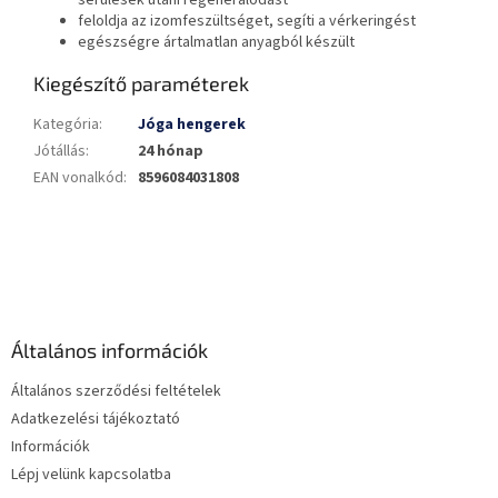
feloldja az izomfeszültséget, segíti a vérkeringést
egészségre ártalmatlan anyagból készült
Kiegészítő paraméterek
Kategória
:
Jóga hengerek
Jótállás
:
24 hónap
EAN vonalkód
:
8596084031808
L
á
b
l
é
Általános információk
c
Általános szerződési feltételek
Adatkezelési tájékoztató
Információk
Lépj velünk kapcsolatba