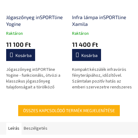
Jógaszőnyeg inSPORTline
Infra lámpa inSPORTline
Yogine
Xamila
Raktáron
Raktáron
A
A
termék
termék
11 100 Ft
11 400 Ft
átlagos
átlagos
értékelése
értékelése
Kosárba
Kosárba
5-
5-
ből
ből
0,0
0,0
Jógaszőnyeg inSPORTline
Kompakt készülék infravörös
csillag.
csillag.
Yogine - funkcionális, ötvözi a
fényterápiához, időzítővel.
klasszikus jógaszőnyeg
Számtalan pozitív hatás az
tulajdonságait a törölköző
emberi szervezetre rendszeres
nedvességelnyelő
használat mellett.
tulajdonságával
ÖSSZES KAPCSOLÓDÓ TERMÉK MEGJELENÍTÉSE
Leírás
Beszélgetés