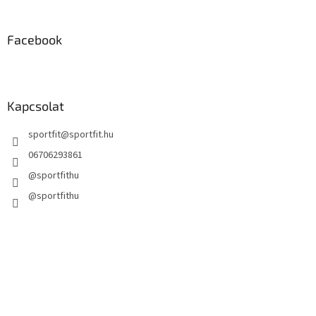
Facebook
Kapcsolat
sportfit
@
sportfit.hu
06706293861
@sportfithu
@sportfithu