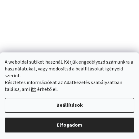
A weboldal sütiket használ. Kérjük engedélyezd számunkra a
használatukat, vagy módosítsd a beállításokat igényeid
szerint.
Részletes információkat az Adatkezelés szabályzatban
Shoptet készítette
találsz, ami
itt
érhető el.
Copyright 2026
Sportfit.hu
. Minden jog fenntartva.
Süti beállítások
Beállítások
szerkesztése
Elfogadom
Árukereső.hu