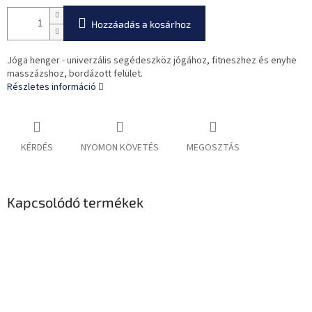
Hozzáadás a kosárhoz
Jóga henger - univerzális segédeszköz jógához, fitneszhez és enyhe
masszázshoz, bordázott felület.
Részletes információ
KÉRDÉS
NYOMON KÖVETÉS
MEGOSZTÁS
Kapcsolódó termékek