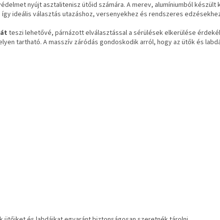
édelmet nyújt asztalitenisz ütőid számára. A merev, alumíniumból készült k
 így ideális választás utazáshoz, versenyekhez és rendszeres edzésekhez
sát
teszi lehetővé, párnázott elválasztással a sérülések elkerülése érdeké
lyen tartható. A masszív záródás gondoskodik arról, hogy az ütők és labdák
 ütőiket és labdáikat egyaránt biztonságosan szeretnék tárolni.