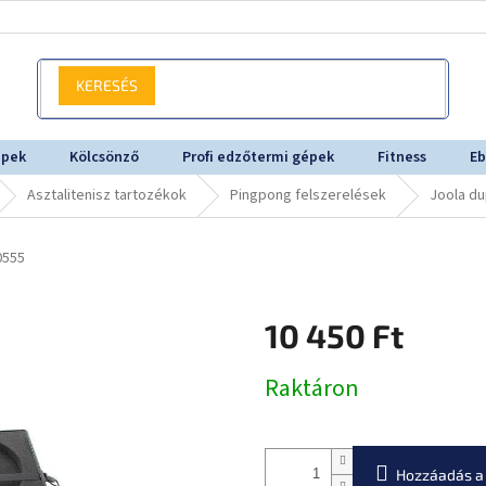
KERESÉS
épek
Kölcsönző
Profi edzőtermi gépek
Fitness
Eb
Asztalitenisz tartozékok
Pingpong felszerelések
Joola du
0555
10 450 Ft
Egységár:
Raktáron
Hozzáadás a