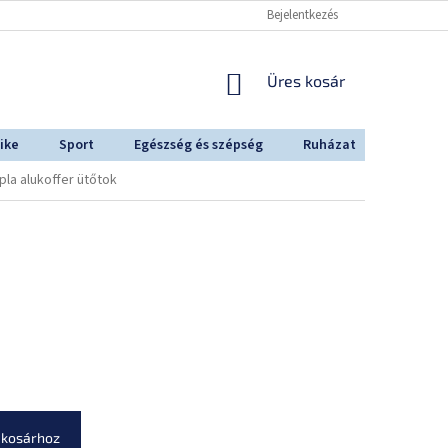
Bejelentkezés
KOSÁR
Üres kosár
ike
Sport
Egészség és szépség
Ruházat
Outdoo
pla alukoffer ütőtok
 kosárhoz