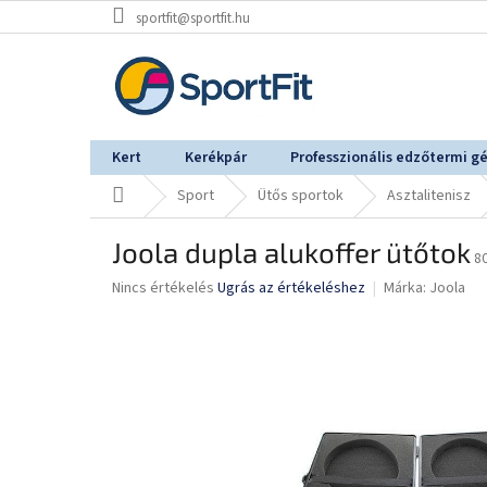
Ugrás
sportfit@sportfit.hu
a
fő
tartalomhoz
Kert
Kerékpár
Professzionális edzőtermi g
Kezdőlap
Sport
Ütős sportok
Asztalitenisz
Joola dupla alukoffer ütőtok
8
A
Nincs értékelés
Ugrás az értékeléshez
Márka:
Joola
termék
átlagos
értékelése
5-
ből
0,0
csillag.