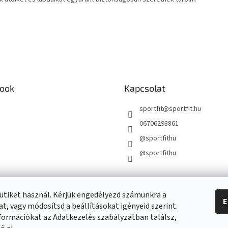
ook
Kapcsolat
sportfit
@
sportfit.hu
06706293861
@sportfithu
@sportfithu
ütiket használ. Kérjük engedélyezd számunkra a
E
t, vagy módosítsd a beállításokat igényeid szerint.
formációkat az Adatkezelés szabályzatban találsz,