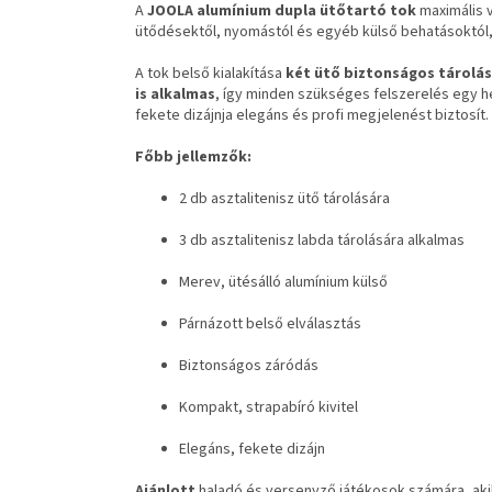
A
JOOLA alumínium dupla ütőtartó tok
maximális v
ütődésektől, nyomástól és egyéb külső behatásoktól,
A tok belső kialakítása
két ütő biztonságos tárolá
is alkalmas
, így minden szükséges felszerelés egy he
fekete dizájnja elegáns és profi megjelenést biztosít.
Főbb jellemzők:
2 db asztalitenisz ütő tárolására
3 db asztalitenisz labda tárolására alkalmas
Merev, ütésálló alumínium külső
Párnázott belső elválasztás
Biztonságos záródás
Kompakt, strapabíró kivitel
Elegáns, fekete dizájn
Ajánlott
haladó és versenyző játékosok számára, akik