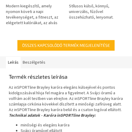
ből
ből
0,0
0,0
Modern kiegészítő, amely
Stílusos külső, könnyű,
csillag.
csillag.
nyomon követi a napi
univerzális, fűzővel
tevékenységet, a fitneszt, az
összehúzható, lenyomat.
elégetett kalóriákat, az alvás
minőségét, kompatibilis az
okostelefonokkal, szöveges
üzenet / bejövő...
ÖSSZES KAPCSOLÓDÓ TERMÉK MEGJELENÍTÉSE
Leírás
Beszélgetés
Termék részletes leírása
Az inSPORTline Brayley karóra elegáns külsejével és pontos
kidolgozásával hívja fel magára a figyelmet. A Svájci óramű a
volfrám acél testben van elrejtve. Az inSPORTline Brayley karóra
számlapja cirkónia kövekkel díszített a minőségi zafírüveg alatt.
Az inSPORTline Brayley karóra belül és a csaton logóval ellátott.
Technikai adatok -
Karóra inSPORTline Brayley
:
minőségi és elegáns karóra
Svájci óraművel ellátott