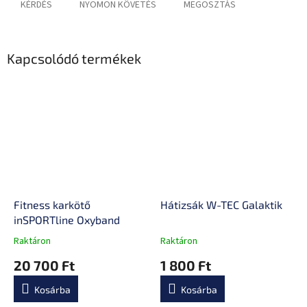
KÉRDÉS
NYOMON KÖVETÉS
MEGOSZTÁS
Kapcsolódó termékek
Fitness karkötő
Hátizsák W-TEC Galaktik
inSPORTline Oxyband
Raktáron
Raktáron
A
A
termék
termék
20 700 Ft
1 800 Ft
átlagos
átlagos
értékelése
értékelése
Kosárba
Kosárba
5-
5-