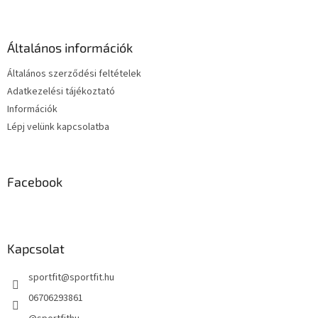
b
l
é
Általános információk
c
Általános szerződési feltételek
Adatkezelési tájékoztató
Információk
Lépj velünk kapcsolatba
Facebook
Kapcsolat
sportfit
@
sportfit.hu
06706293861