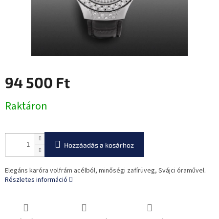
94 500 Ft
Egységár:
Raktáron
Hozzáadás a kosárhoz
Elegáns karóra volfrám acélból, minőségi zafírüveg, Svájci óraművel.
Részletes információ