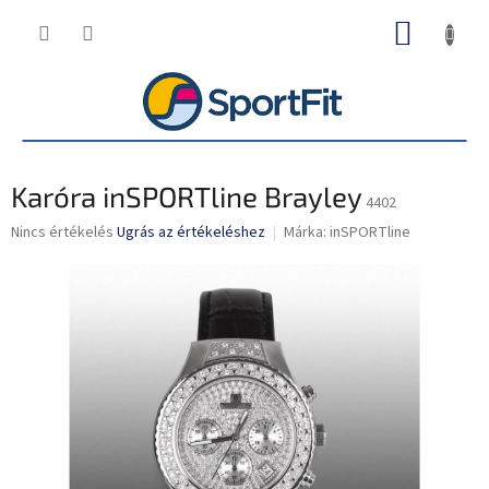
Ugrás
KOSÁR
a
fő
tartalomhoz
Karóra inSPORTline Brayley
4402
A
Nincs értékelés
Ugrás az értékeléshez
Márka:
inSPORTline
termék
átlagos
értékelése
5-
ből
0,0
csillag.