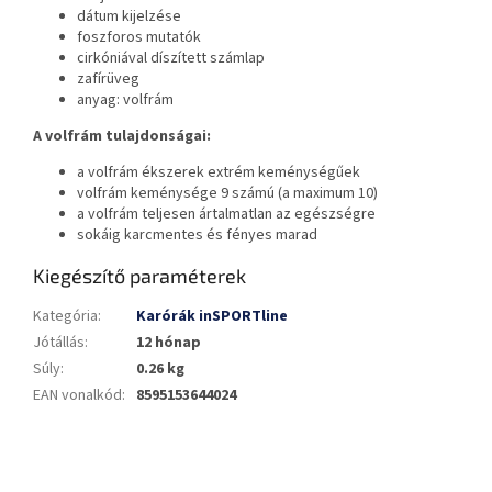
dátum kijelzése
foszforos mutatók
cirkóniával díszített számlap
zafírüveg
anyag: volfrám
A volfrám tulajdonságai:
a volfrám ékszerek extrém keménységűek
volfrám keménysége 9 számú (a maximum 10)
a volfrám teljesen ártalmatlan az egészségre
sokáig karcmentes és fényes marad
Kiegészítő paraméterek
Kategória
:
Karórák inSPORTline
Jótállás
:
12 hónap
Súly
:
0.26 kg
EAN vonalkód
:
8595153644024
L
á