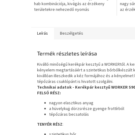
hab kombinációja, kivágás az érzékeny
nagy sű
területekre nehezedő nyomás
az érzé
csökkentésére, tartós műbőr...
csökkent
Leírás
Beszélgetés
Termék részletes leírása
Kiválló minőségű kerékpár kesztyű a WORKERtől. A kes
kényelem megtartásáért a szintetikus bőrbőlkészült k
kivállóan illeszkedik a kéz formájához és a kényelmet 
tépőzáras csuklópánt is hivatott szolgálni.
Technikai adatok - Kerékpár kesztyű WORKER S9
FELSŐ RÉSZ:
nagyon elasztikus anyag
a hüvelykujj dörzsrésze gyenge frottírból
tépőzáras becsatolás
TENYÉR RÉSZ
:
szintetikus bőr