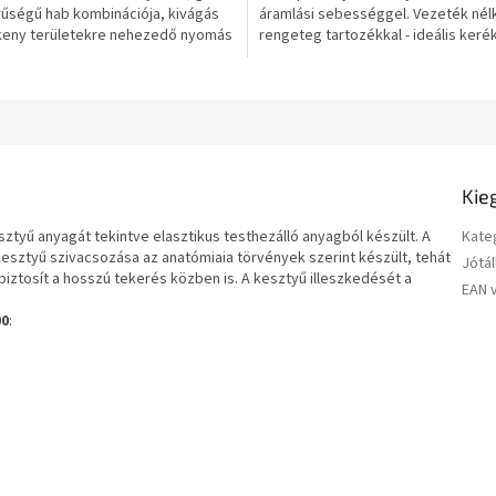
rűségű hab kombinációja, kivágás
áramlási sebességgel. Vezeték nélk
keny területekre nehezedő nyomás
rengeteg tartozékkal - ideális keré
ésére, tartós...
autóhoz és...
Kie
ztyű anyagát tekintve elasztikus testhezálló anyagból készült. A
Kate
esztyű szivacsozása az anatómiaia törvények szerint készült, tehát
Jótál
biztosít a hosszú tekerés közben is. A kesztyű illeszkedését a
EAN 
00
: