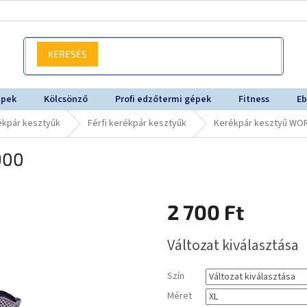
KERESÉS
épek
Kölcsönző
Profi edzőtermi gépek
Fitness
Eb
ékpár kesztyűk
Férfi kerékpár kesztyűk
Kerékpár kesztyű WO
900
2 700 Ft
Egységár:
Változat kiválasztása
Szín
Méret