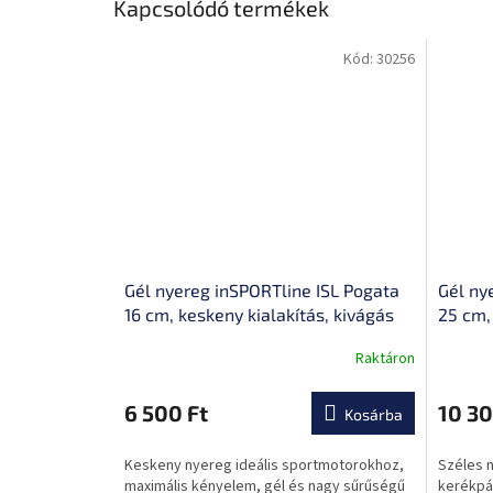
Kapcsolódó termékek
Kód:
30256
Gél nyereg inSPORTline ISL Pogata
Gél ny
16 cm, keskeny kialakítás, kivágás
25 cm, 
az érzékeny területeken
érzéke
Raktáron
6 500 Ft
10 30
Kosárba
Keskeny nyereg ideális sportmotorokhoz,
Széles n
maximális kényelem, gél és nagy sűrűségű
kerékpá