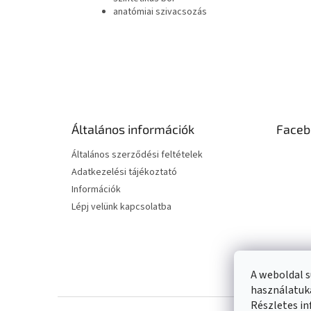
anatómiai szivacsozás
L
á
b
l
é
Általános információk
Faceb
c
Általános szerződési feltételek
Adatkezelési tájékoztató
Információk
Lépj velünk kapcsolatba
A weboldal s
használatuka
Részletes in