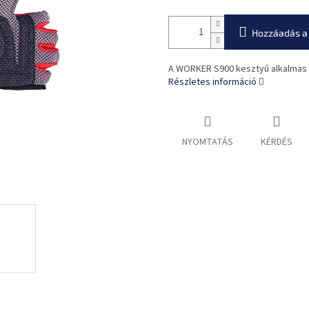
Hozzáadás a
A WORKER S900 kesztyű alkalmas 
Részletes információ
NYOMTATÁS
KÉRDÉS