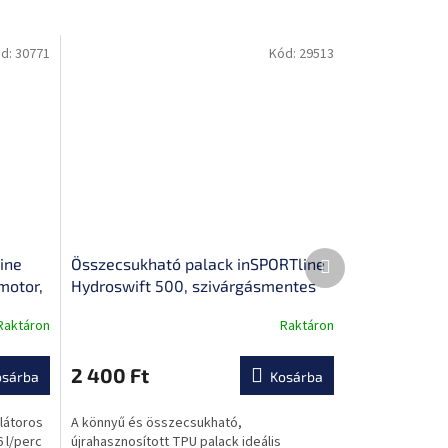
d:
30771
Kód:
29513
Következő
ine
Összecsukható palack inSPORTline
termék
motor,
Hydroswift 500, szivárgásmentes
úvóka,
kupak, BPA-mentes, tartós és
Raktáron
Raktáron
könnyű anyag, könnyen tisztítható
2 400 Ft
osárba
Kosárba
látoros
A könnyű és összecsukható,
 l/perc
újrahasznosított TPU palack ideális