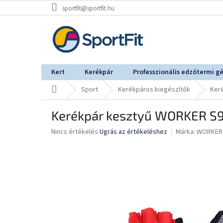
Ugrás
sportfit@sportfit.hu
a
fő
tartalomhoz
Kert
Kerékpár
Professzionális edzőtermi g
Kezdőlap
Sport
Kerékpáros kiegészítők
Ker
Kerékpár kesztyű WORKER S
A
Nincs értékelés
Ugrás az értékeléshez
Márka:
WORKER
termék
átlagos
értékelése
5-
ből
0,0
csillag.