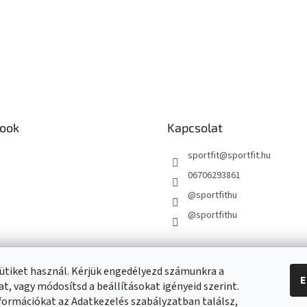
ook
Kapcsolat
sportfit
@
sportfit.hu
06706293861
@sportfithu
@sportfithu
ütiket használ. Kérjük engedélyezd számunkra a
E
t, vagy módosítsd a beállításokat igényeid szerint.
formációkat az Adatkezelés szabályzatban találsz,