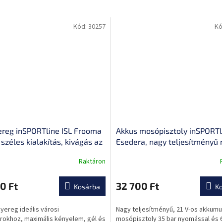
Kód:
30257
Kó
ereg inSPORTline ISL Frooma
Akkus mosópisztoly inSPORTl
széles kialakítás, kivágás az
Esedera, nagy teljesítményű 
ny területeken
erős nyomás, multifunkciós f
Raktáron
nyomásbeállítás LED-es
érintőképernyőn
0 Ft
32 700 Ft
Kosárba
K
yereg ideális városi
Nagy teljesítményű, 21 V-os akkumu
rokhoz, maximális kényelem, gél és
mosópisztoly 35 bar nyomással és 6