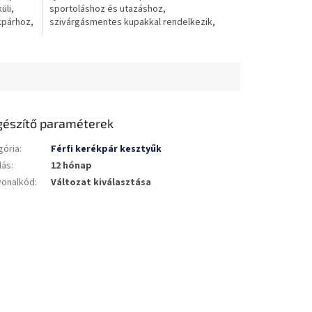
üli,
sportoláshoz és utazáshoz,
kpárhoz,
szivárgásmentes kupakkal rendelkezik,
BPA-mentes és könnyen tisztítható.
gészítő paraméterek
gória
:
Férfi kerékpár kesztyűk
lás
:
12 hónap
vonalkód
:
Változat kiválasztása