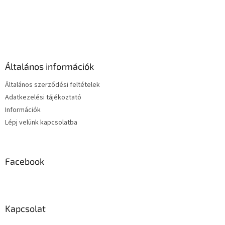
L
á
b
l
é
Általános információk
c
Általános szerződési feltételek
Adatkezelési tájékoztató
Információk
Lépj velünk kapcsolatba
Facebook
Kapcsolat