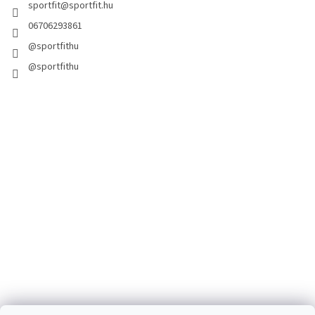
sportfit
@
sportfit.hu
06706293861
@sportfithu
@sportfithu