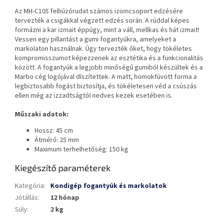
Az MH-C105 felhúzórudat számos izomcsoport edzésére
tervezték a csigákkal végzett edzés során. A rúddal képes
formázni a kar izmait éppúgy, mint a váll, mellkas és hát izmait!
Vessen egy pillantást a gumi fogantyúkra, amelyeket a
markolaton használnak. Úgy tervezték őket, hogy tökéletes
kompromisszumot képezzenek az esztétika és a funkcionalitás
között. A fogantyúk a legjobb minőségű gumiból készültek és a
Marbo cég logójával díszítettek. A matt, homokfúvott forma a
legbiztosabb fogást biztosítja, és tökéletesen véd a csúszás
ellen még az izzadtságtól nedves kezek esetében is.
Műszaki adatok:
Hossz: 45 cm
Átmérő: 25 mm
Maximum terhelhetőség: 150 kg
Kiegészítő paraméterek
Kategória
:
Kondigép fogantyúk és markolatok
Jótállás
:
12 hónap
Súly
:
2 kg