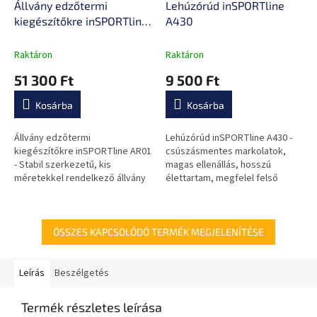
Állvány edzőtermi
Lehúzórúd inSPORTline
kiegészítőkre inSPORTline
A430
AR01
Raktáron
Raktáron
51 300 Ft
9 500 Ft
Kosárba
Kosárba
Állvány edzőtermi
Lehúzórúd inSPORTline A430 -
kiegészítőkre inSPORTline AR01
csúszásmentes markolatok,
- Stabil szerkezetű, kis
magas ellenállás, hosszú
méretekkel rendelkező állvány
élettartam, megfelel felső
tartozékoknak.
csigával ellátott erősítő
állványokhoz.
ÖSSZES KAPCSOLÓDÓ TERMÉK MEGJELENÍTÉSE
Leírás
Beszélgetés
Termék részletes leírása