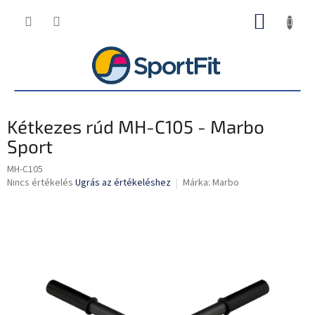
Ugrás
KOSÁR
a
fő
tartalomhoz
Kétkezes rúd MH-C105 - Marbo
Sport
MH-C105
A
Nincs értékelés
Ugrás az értékeléshez
Márka:
Marbo
termék
átlagos
értékelése
5-
ből
0,0
csillag.