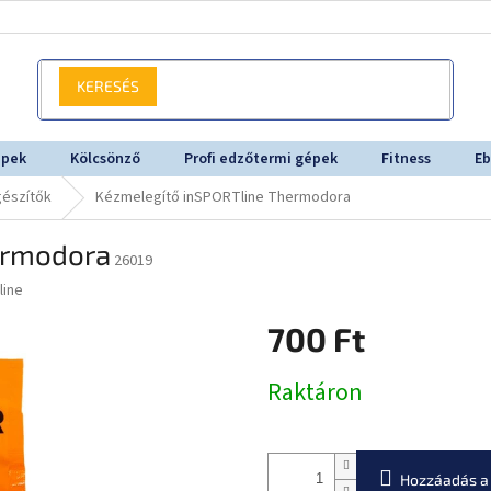
KERESÉS
épek
Kölcsönző
Profi edzőtermi gépek
Fitness
Eb
gészítők
Kézmelegítő inSPORTline Thermodora
ermodora
26019
line
700 Ft
Egységár:
Raktáron
Hozzáadás a