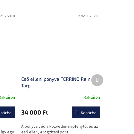
d:
26018
Kód:
F78211
Következő
Eső elleni ponyva FERRINO Rain
termék
Tarp
Raktáron
Raktáron
A
termék
átlagos
34 000 Ft
osárba
Kosárba
értékelése
5-
A ponyva véd a közvetlen napfénytől és az
ből
 így egy
eső ellen, 4 rögzítési pont
0,0