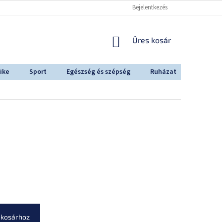
Bejelentkezés
KOSÁR
Üres kosár
ike
Sport
Egészség és szépség
Ruházat
Outdoo
 kosárhoz