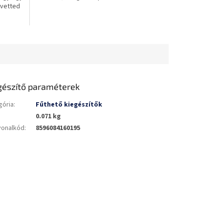
kivetted
csillag.
gészítő paraméterek
gória
:
Fűthető kiegészítők
0.071 kg
vonalkód
:
8596084160195