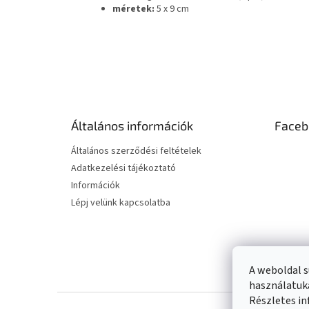
méretek:
5 x 9 cm
L
á
b
l
é
Általános információk
Faceb
c
Általános szerződési feltételek
Adatkezelési tájékoztató
Információk
Lépj velünk kapcsolatba
A weboldal s
használatuka
Részletes in