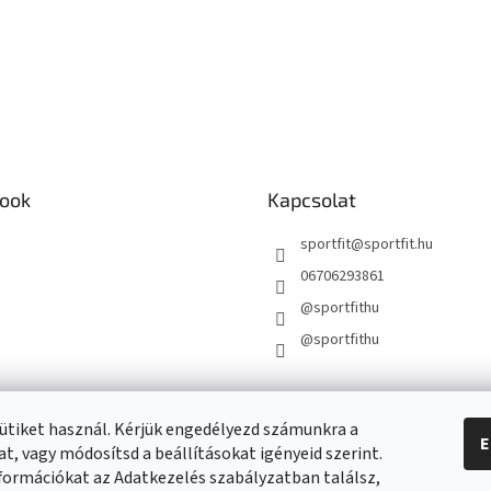
ook
Kapcsolat
sportfit
@
sportfit.hu
06706293861
@sportfithu
@sportfithu
ütiket használ. Kérjük engedélyezd számunkra a
E
t, vagy módosítsd a beállításokat igényeid szerint.
formációkat az Adatkezelés szabályzatban találsz,