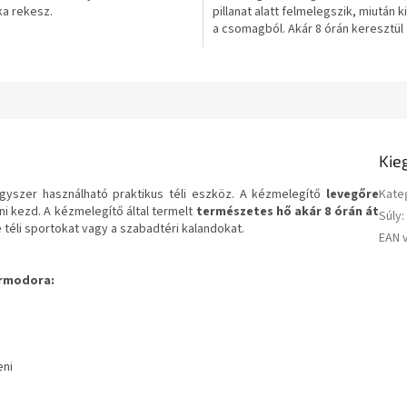
ka rekesz.
pillanat alatt felmelegszik, miután 
a csomagból. Akár 8 órán keresztül
élvezheted a téli...
Kie
gyszer használható
praktikus téli eszköz. A kézmelegítő
levegőre
Kate
dni kezd. A kézmelegítő által termelt
természetes hő
akár 8 órán át
Súly
:
 téli sportokat vagy a szabadtéri kalandokat.
EAN 
ermodora
:
eni