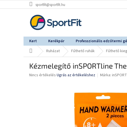
Ugrás
sportfit@sportfit.hu
a
fő
tartalomhoz
Kert
Kerékpár
Professzionális edzőtermi g
Kezdőlap
Ruházat
Fűthető ruhák
Fűthető kie
Kézmelegítő inSPORTline Th
A
Nincs értékelés
Ugrás az értékeléshez
Márka:
inSPORT
termék
átlagos
értékelése
5-
ből
0,0
csillag.