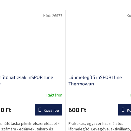
Kód:
26977
Kó
 hűtőhátizsák inSPORTline
Lábmelegítő inSPORTline
n
Thermowan
Raktáron
0 Ft
600 Ft
Kosárba
K
ése
s hűtőtáska piknikfelszereléssel 4
Praktikus, egyszer használatos
 számára - edények, takaró és
lábmelegítő. Levegővel aktiválható,