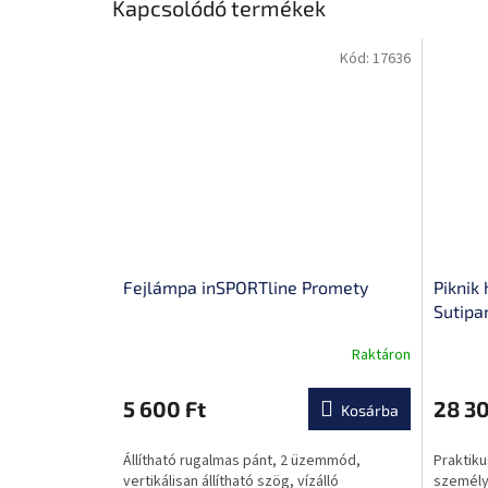
Kapcsolódó termékek
Kód:
17636
Fejlámpa inSPORTline Promety
Piknik
Sutipa
Raktáron
A
termék
átlagos
5 600 Ft
28 30
Kosárba
értékel
5-
Állítható rugalmas pánt, 2 üzemmód,
Praktiku
ből
vertikálisan állítható szög, vízálló
személy
0,0