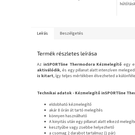
hűtőtás
csillag.
Leírás
Beszélgetés
Termék részletes leírása
Az
inSPORTline Thermodora
Kézmelegítő
egy e
aktiválódik
, és egy pillanat alatt intenzíven melege
is kitart
, így teljes mértékben élvezheted a különféle
Technikai adatok -
Kézmelegítő inSPORTline Th
eldobható kézmelegítő
akár 8 órán át tartó melegítés
könnyen használható
A kinyitás után egy pillanat alatt elkezd melegít
kesztyűbe vagy zsebbe helyezhető
a csomag 2 darabot tartalmaz (1 pár)