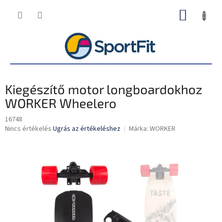
Ugrás
KOSÁR
a
fő
tartalomhoz
Kiegészítő motor longboardokhoz
WORKER Wheelero
16748
A
Nincs értékelés
Ugrás az értékeléshez
Márka:
WORKER
termék
átlagos
értékelése
5-
ből
0,0
csillag.