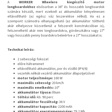
A
WORKER Wheelero kiegészítő motor
longboardokhoz
elsősorban a 36" és hosszabb longboardok
számára készült, mert ezeknél az akkumulátor kényelmesen
eltávolítható (az egész váz leszerelése nélkül). Ha ez a
szempont számodra elhanyagolható (az akkumulátor tölthető
akár elhelyezve közvetlenül a felszerelt konstrukcióban is),
felszerelhető akár mini longboardokra, gördeszkákra vagy 27"
vagy hosszabb penny boardokra beleértve a
27" hosszúakat is.
Technikai leírás:
2 sebességi fokozat
előre-hátramenet
eltávolítható akkumulátor, por és vízálló (IP4/6)
vezeték nélküli vezérlő akkumulátor állapotjelzővel
motor teljesítménye:
160 W
maximális sebesség:
20 km/h
maximális emelkedés:
10°
akkumulátor típusa:
lítium
töltési idő:
kb.
90 perc
akkumulátor feszültség:
36 V
akkumulátor kapacitás:
2200 mAh
akkumulátor energiamennyisége:
79,2 Wh