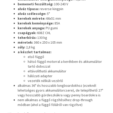
bemeneti feszültség:
100-240 V
alváz típusa:
reverse kingpin
alváz szélessége:
5"
kerekek mérete:
66x51 mm
kerekek keménysége:
85A
kerekek anyaga:
PU gumi
csapágyak:
608Z CHL
teherbírás:
130 kg
méretek:
360 x 250 x 105 mm
súly:
2,8 kg
a készlet tartalmaz:
első függő
hátsó függő motorral a kerékben és akkumulátor
tartó dobozzal
eltávolítható akkumulátor
hálózati adapter
vezeték nélküli vezérlő
alkalmas
36" és hosszabb longboardokhoz
(ezeknél
lehetséges gyors akkumulátorcsere), de telepíthető
27"
vagy hosszabb
gördeszkákra vagy penny boardokra is
nem alkalmas a függő rögzítéséhez drop-through
módban (ahol a függő fölülről van rögzítve)