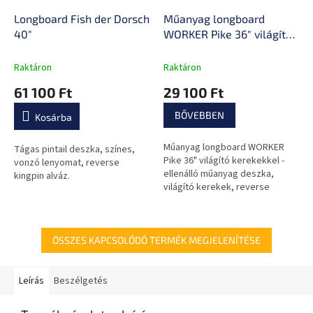
Longboard Fish der Dorsch
Műanyag longboard
40"
WORKER Pike 36" világító
kerekekkel
Raktáron
Raktáron
61 100 Ft
29 100 Ft
BŐVEBBEN
Kosárba
Műanyag longboard WORKER
Tágas pintail deszka, színes,
Pike 36" világító kerekekkel -
vonzó lenyomat, reverse
ellenálló műanyag deszka,
kingpin alváz.
világító kerekek, reverse
kingpin alváz
ÖSSZES KAPCSOLÓDÓ TERMÉK MEGJELENÍTÉSE
Leírás
Beszélgetés