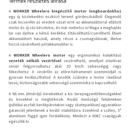
Termék részletes leírása
A
WORKER Wheelero
kiegészítő motor longboardokhoz
egy új közlekedési eszközt teremt gördeszkádból. Elegendő
csak kicserélni az eredeti vázat erre az akkumulátorral ellátott
motor és új váz készletre, és már mehetsz is! Maga a meghajtás
be van építve a hátsó kerékbe. Eltávolítható/cserélhető lítium
akkumulátort használ, amely része a csomagolásnak, illetve
hozzá vásárolható pótakkumulátor is.
A
WORKER Wheelero
motor
egy ergonomikus kialakítású
vezeték nélküli vezérlővel
vezérelhető, amellyel intuitívan
simán felgyorsulhatsz akár 20 km/h sebességig vagy
fékezhetsz. A vezérlőn az előre-hátramenet üzemmódját is
gyorsan kiválaszthatod. A kezdők számára a motor ráadásul
lassú, biztonságosabb sebességű üzemmódra is kapcsolható.
A 66 mm átmérőjű kerekekkel a kis terepegyenlőtlenségekkel
és kövekkel is megbírkózik. Kiváló minőségű felületeken
(például aszfalt kerékpárutakon vagy skateparkban) ugyanakkor
garanciát jelentenek a kiváló stabilitásra. Ezenkívül a széles, 5"
alumínium függő igen fordulékony. Mindezt a 608Z csapágyak
egészítik ki.