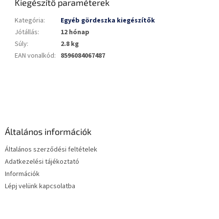
Kiegészítő paraméterek
Kategória
:
Egyéb gördeszka kiegészítők
Jótállás
:
12 hónap
Súly
:
2.8 kg
EAN vonalkód
:
8596084067487
L
á
b
l
é
Általános információk
c
Általános szerződési feltételek
Adatkezelési tájékoztató
Információk
Lépj velünk kapcsolatba