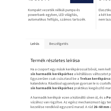
értékelése
értékel
5-
5-
Kompakt vezeték nélküli pumpa és
Elasztik
ből
ből
powerbank egyben, LED világítás,
a két ke
0,0
0,0
automatikus felfújás, számos tartozék.
nem laz
csillag.
csillag.
Leírás
Beszélgetés
Termék részletes leírása
Ha a csoport egy másik kerékpárossal bővül, nem kell
sín harmadik kerékpárhoz
a kétállásos változatot p
Egyszerűen csak csúsztasd be a
Trekan
kerékpárszá
kalandokra. Ráadásul ugyanolyan gyorsan le is csatolh
sín harmadik kerékpárhoz
praktikus kiegészítő mar
A harmadik kerékpár ezen a különálló sínen ül, és a
Po
vázához van rögzítve. Az egész mechanizmust úgy ter
kezelése rendkívül egyszerű marad. A rúd
26–60 mm
á