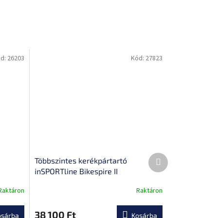
d:
26203
Kód:
27823
Következő
Többszintes kerékpártartó
termék
inSPORTline Bikespire II
Raktáron
Raktáron
A
termék
átlagos
38 100 Ft
osárba
Kosárba