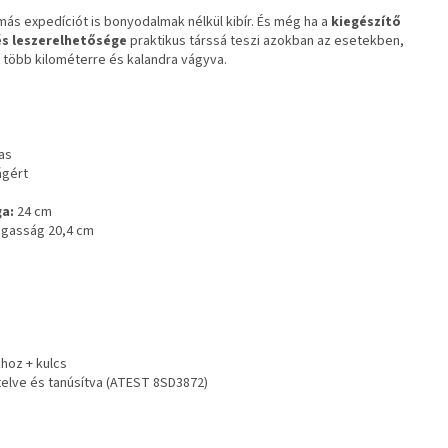
más expedíciót is bonyodalmak nélkül kibír. És még ha a
k
iegészítő
 és leszerelhetősége
praktikus társsá teszi azokban az esetekben,
 több kilométerre és kalandra vágyva.
mas
ágért
ga:
24 cm
agasság 20,4 cm
hoz + kulcs
telve és tanúsítva (ATEST 8SD3872)