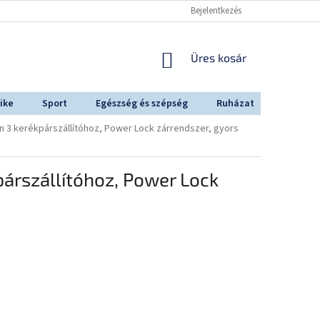
Bejelentkezés
KOSÁR
Üres kosár
ike
Sport
Egészség és szépség
Ruházat
Outdoo
n 3 kerékpárszállítóhoz, Power Lock zárrendszer, gyors
párszállítóhoz, Power Lock