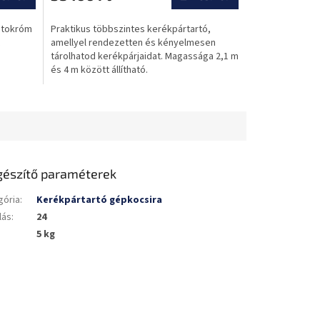
értékelése
5-
otokróm
Praktikus többszintes kerékpártartó,
ből
amellyel rendezetten és kényelmesen
0,0
tárolhatod kerékpárjaidat. Magassága 2,1 m
csillag.
és 4 m között állítható.
gészítő paraméterek
gória
:
Kerékpártartó gépkocsira
lás
:
24
5 kg