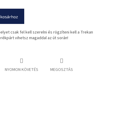
 kosárhoz
yet csak fel kell szerelni és rögzíteni kell a Trekan
erékpárt vihetsz magaddal az út során!
NYOMON KÖVETÉS
MEGOSZTÁS