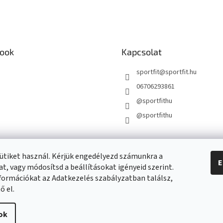
ook
Kapcsolat
sportfit
@
sportfit.hu
06706293861
@sportfithu
@sportfithu
ütiket használ. Kérjük engedélyezd számunkra a
E
t, vagy módosítsd a beállításokat igényeid szerint.
formációkat az Adatkezelés szabályzatban találsz,
ő el.
beállítások szerkesztése
ok