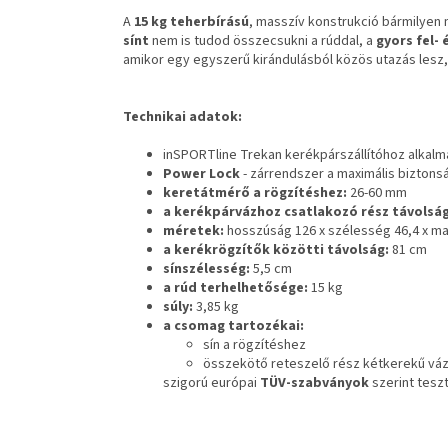
A
15 kg
teherbírású
, masszív konstrukció bármilyen 
sínt
nem is tudod összecsukni a rúddal, a
gyors fel-
amikor egy egyszerű kirándulásból közös utazás lesz,
Technikai adatok:
inSPORTline Trekan kerékpárszállítóhoz alkal
Power Lock
- zárrendszer a maximális biztons
keretátmérő a rögzítéshez:
26-60 mm
a kerékpárvázhoz csatlakozó rész távolsá
méretek:
hosszúság
126 x szélesség 46,4 x m
a kerékrögzítők közötti távolság:
81 cm
sínszélesség:
5,5 cm
a rúd terhelhetősége:
15 kg
súly:
3,85 kg
a csomag tartozékai:
sín a rögzítéshez
összekötő reteszelő rész kétkerekű váz
szigorú európai
TÜV-szabványok
szerint tesz