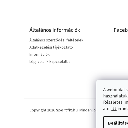
L
á
b
l
é
Általános információk
Faceb
c
Általános szerződési feltételek
Adatkezelési tájékoztató
Információk
Lépj velünk kapcsolatba
A weboldal s
használatuka
Részletes in
ami
itt
érhet
Copyright 2026
Sportfit.hu
. Minden jog fenntartva.
Süti 
Beállítás