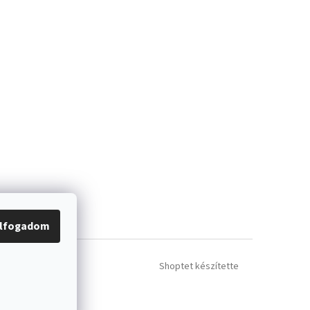
lfogadom
Shoptet készítette