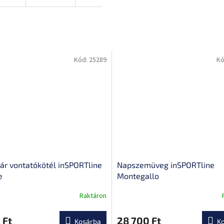
Kód:
25289
Kó
ár vontatókötél inSPORTline
Napszemüveg inSPORTline
e
Montegallo
Raktáron
A
termék
átlagos
 Ft
28 700 Ft
Kosárba
K