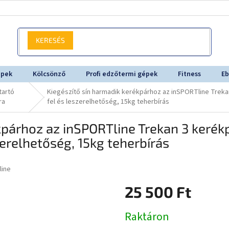
KERESÉS
épek
Kölcsönző
Profi edzőtermi gépek
Fitness
Eb
tartó
Kiegészítő sín harmadik kerékpárhoz az inSPORTline Treka
ra
fel és leszerelhetőség, 15kg teherbírás
kpárhoz az inSPORTline Trekan 3 kerék
zerelhetőség, 15kg teherbírás
line
25 500 Ft
Egységár:
Raktáron