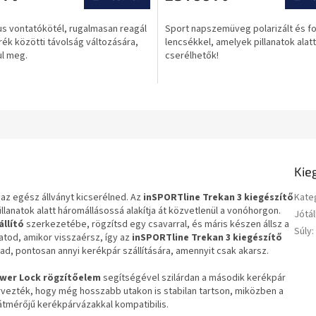
ése
értékelése
5-
us vontatókötél, rugalmasan reagál
Sport napszemüveg polarizált és f
ből
rék közötti távolság változására,
lencsékkel, amelyek pillanatok alatt
0,0
ul meg.
cserélhetők!
csillag.
Kie
 az egész állványt kicserélned. Az
inSPORTline Trekan 3 k
iegészítő
Kate
illanatok alatt háromállásossá alakítja át közvetlenül a vonóhorgon.
Jótál
llító
szerkezetébe, rögzítsd egy csavarral, és máris készen állsz a
Súly
:
atod, amikor visszaérsz, így az
inSPORTline Trekan 3 k
iegészítő
ad, pontosan annyi kerékpár szállítására, amennyit csak akarsz.
wer Lock
rögzítőelem
segítségével szilárdan a második kerékpár
vezték, hogy még hosszabb utakon is stabilan tartson, miközben a
tmérőjű kerékpárvázakkal kompatibilis.