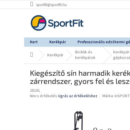
Ugrás
sportfit@sportfit.hu
a
fő
tartalomhoz
Kert
Kerékpár
Professzionális edzőtermi g
Biciklik és
Kerékpár
Kezdőlap
Kerékpár
kerékpárok
gépkocsi
Kiegészítő sín harmadik keré
zárrendszer, gyors fel és les
28161
A
Nincs értékelés
Ugrás az értékeléshez
Márka:
inSPORT
termék
átlagos
értékelése
5-
ből
0,0