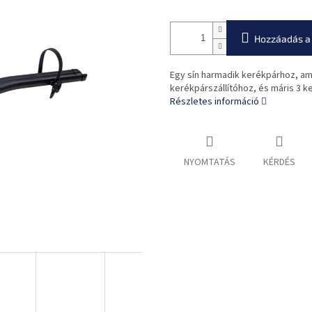
Hozzáadás a
Egy sín harmadik kerékpárhoz, amel
kerékpárszállítóhoz, és máris 3 k
Részletes információ
NYOMTATÁS
KÉRDÉS