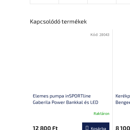
Kapcsolódó termékek
Kód:
28043
Elemes pumpa inSPORTline
Kerékp
Gaberila Power Bankkal és LED
Benge
lámpával
Raktáron
A
A
termék
termék
átlagos
átlagos
12 800 Ft
8 100
Kosárba