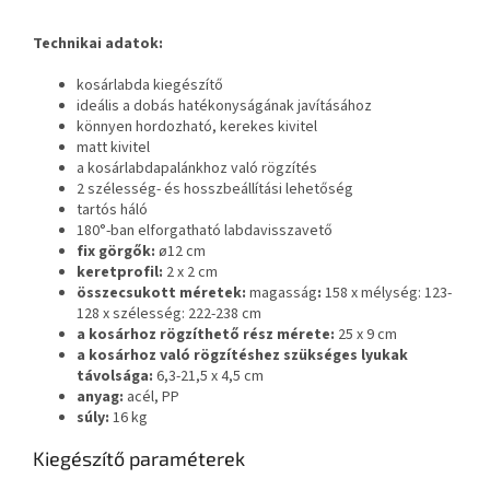
Technikai adatok:
kosárlabda kiegészítő
ideális a dobás hatékonyságának javításához
könnyen hordozható, kerekes kivitel
matt kivitel
a kosárlabdapalánkhoz való rögzítés
2 szélesség- és hosszbeállítási lehetőség
tartós háló
180°-ban elforgatható labdavisszavető
fix görgők:
ø12 cm
keretprofil:
2 x 2 cm
összecsukott méretek:
magasság
:
158 x mélység: 123-
128 x szélesség: 222-238 cm
a kosárhoz rögzíthető rész mérete:
25 x 9 cm
a kosárhoz való rögzítéshez szükséges lyukak
távolsága:
6,3-21,5 x 4,5 cm
anyag:
acél, PP
súly:
16 kg
Kiegészítő paraméterek