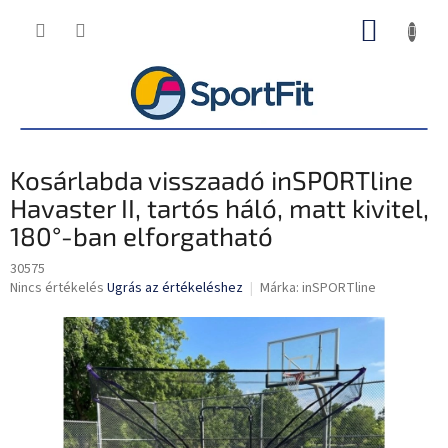
Ugrás
KOSÁR
a
fő
tartalomhoz
Kosárlabda visszaadó inSPORTline
Havaster II, tartós háló, matt kivitel,
180°-ban elforgatható
30575
A
Nincs értékelés
Ugrás az értékeléshez
Márka:
inSPORTline
termék
átlagos
értékelése
5-
ből
0,0
csillag.