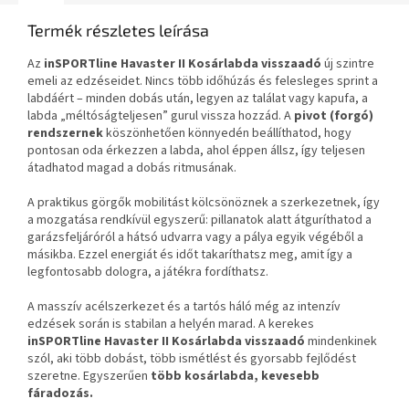
Termék részletes leírása
Az
inSPORTline Havaster II
Kosárlabda visszaadó
új szintre
emeli az edzéseidet. Nincs több időhúzás és felesleges sprint a
labdáért – minden dobás után, legyen az találat vagy kapufa, a
labda „méltóságteljesen” gurul vissza hozzád. A
pivot (forgó)
rendszernek
köszönhetően könnyedén beállíthatod, hogy
pontosan oda érkezzen a labda, ahol éppen állsz, így teljesen
átadhatod magad a dobás ritmusának.
A praktikus görgők mobilitást kölcsönöznek a szerkezetnek, így
a mozgatása rendkívül egyszerű: pillanatok alatt átguríthatod a
garázsfeljáróról a hátsó udvarra vagy a pálya egyik végéből a
másikba. Ezzel energiát és időt takaríthatsz meg, amit így a
legfontosabb dologra, a játékra fordíthatsz.
A masszív acélszerkezet és a tartós háló még az intenzív
edzések során is stabilan a helyén marad. A kerekes
inSPORTline Havaster II
Kosárlabda visszaadó
mindenkinek
szól, aki több dobást, több ismétlést és gyorsabb fejlődést
szeretne. Egyszerűen
több kosárlabda, kevesebb
fáradozás.