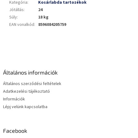
Kategória
:
Kosárlabda tartozékok
Jótállás
:
24
Súly
:
18 kg
EAN vonalkód
:
8596084205759
L
á
b
l
é
Általános információk
c
Általános szerződési feltételek
Adatkezelési tájékoztató
Információk
Lépj velünk kapcsolatba
Facebook