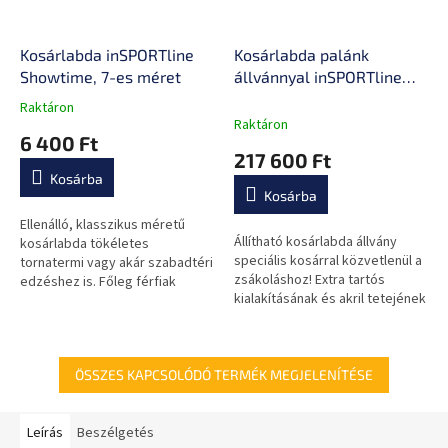
Kosárlabda inSPORTline
Kosárlabda palánk
Showtime, 7-es méret
állvánnyal inSPORTline
Dunkster III
Raktáron
A
Raktáron
termék
6 400 Ft
átlagos
217 600 Ft
értékelése
Kosárba
5-
Kosárba
ből
0,0
Ellenálló, klasszikus méretű
Állítható kosárlabda állvány
csillag.
kosárlabda tökéletes
speciális kosárral közvetlenül a
tornatermi vagy akár szabadtéri
zsákoláshoz! Extra tartós
edzéshez is. Főleg férfiak
kialakításának és akril tetejének
számára ajánlott.
köszönhetően a szabadban és
beltéren is játszhatsz vele...
ÖSSZES KAPCSOLÓDÓ TERMÉK MEGJELENÍTÉSE
Leírás
Beszélgetés