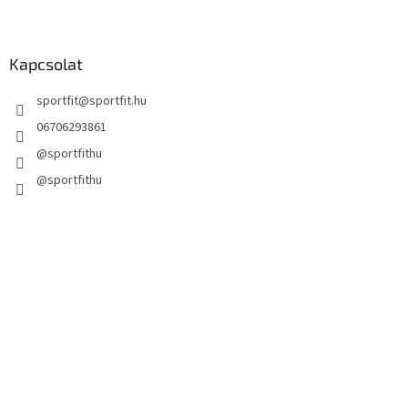
Kapcsolat
sportfit
@
sportfit.hu
06706293861
@sportfithu
@sportfithu