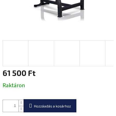
61 500 Ft
Egységár:
Raktáron
Hozzáadás a kosárhoz