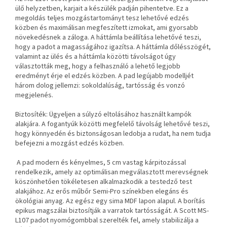
ülő helyzetben, karjait a készülék padján pihentetve. Ez a
megoldás teljes mozgástartományt tesz lehetővé edzés
közben és maximálisan megfeszített izmokat, ami gyorsabb
növekedésnek a záloga. A háttámla beállítása lehetővé teszi,
hogy a padot a magasságához igazítsa. A háttámla dőlésszögét,
valamint az ülés és a háttámla közötti távolságot úgy
választották meg, hogy a felhasználó a lehető legjobb
eredményt érje el edzés közben. A pad legújabb modelljét
három dolog jellemzi: sokoldalúság, tartósság és vonzó
megjelenés.
Biztosíték: Ügyeljen a súlyzó eltolásához használt kampók
alakjára. A fogantyúk közötti megfelelő távolság lehetővé teszi,
hogy könnyedén és biztonságosan ledobja a rudat, ha nem tudja
befejezni a mozgást edzés közben.
A pad modern és kényelmes, 5 cm vastag kárpitozással
rendelkezik, amely az optimálisan megválasztott merevségnek
köszönhetően tökéletesen alkalmazkodik a testedző test
alakjához. Az erős műbőr Semi-Pro színekben elegáns és
ökológiai anyag. Az egész egy sima MDF lapon alapul. A borítás
epikus magszálai biztosítják a varratok tartósságát. A Scott MS-
L107 padot nyomógombbal szerelték fel, amely stabilizálja a