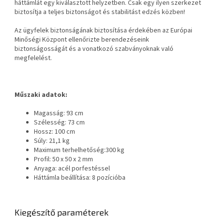
háttámlát egy kiválasztott helyzetben. Csak egy ilyen szerkezet
biztosítja a teljes biztonságot és stabilitást edzés közben!
Az ügyfelek biztonságának biztosítása érdekében az Európai
Minőségi Központ ellenőrizte berendezéseink
biztonságosságát és a vonatkozó szabványoknak való
megfelelést.
Műszaki adatok:
Magasság: 93 cm
Szélesség: 73 cm
Hossz: 100 cm
Súly: 21,1 kg
Maximum terhelhetőség:300 kg
Profil: 50 x 50 x 2 mm
Anyaga: acél porfestéssel
Háttámla beállítása: 8 pozícióba
Kiegészítő paraméterek