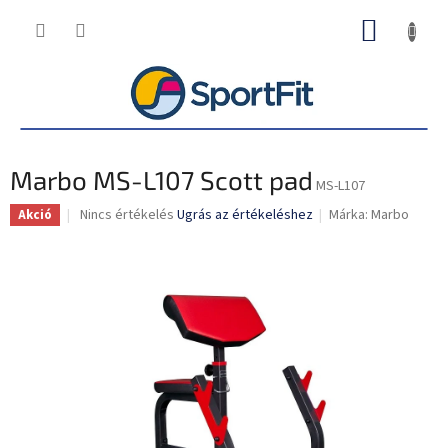
Ugrás
KOSÁR
a
fő
tartalomhoz
Marbo MS-L107 Scott pad
MS-L107
A
Nincs értékelés
Ugrás az értékeléshez
Márka:
Marbo
Akció
termék
átlagos
értékelése
5-
ből
0,0
csillag.