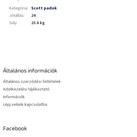
Kategória
:
Scott padok
Jótállás
:
24
Súly
:
23.6 kg
L
á
b
l
é
Általános információk
c
Általános szerződési feltételek
Adatkezelési tájékoztató
Információk
Lépj velünk kapcsolatba
Facebook