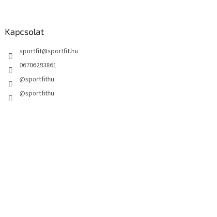
Kapcsolat
sportfit
@
sportfit.hu
06706293861
@sportfithu
@sportfithu