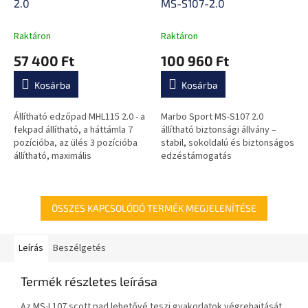
2.0
MS-S107-2.0
Raktáron
Raktáron
57 400 Ft
100 960 Ft
Kosárba
Kosárba
Állítható edzőpad MHL115 2.0 - a
Marbo Sport MS-S107 2.0
fekpad állítható, a háttámla 7
állítható biztonsági állvány –
pozícióba, az ülés 3 pozícióba
stabil, sokoldalú és biztonságos
állítható, maximális
edzéstámogatás
terhelhetősége 250 kg, anyaga
acél, speciálisan...
ÖSSZES KAPCSOLÓDÓ TERMÉK MEGJELENÍTÉSE
Leírás
Beszélgetés
Termék részletes leírása
Az MS-L107 scott pad lehetővé teszi gyakorlatok végrehajtását