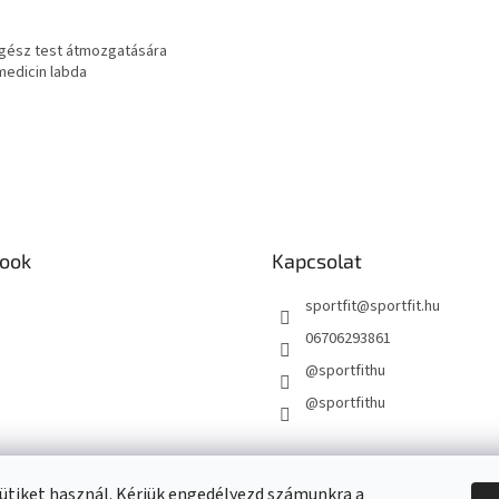
 egész test átmozgatására
medicin labda
ook
Kapcsolat
sportfit
@
sportfit.hu
06706293861
@sportfithu
@sportfithu
ütiket használ. Kérjük engedélyezd számunkra a