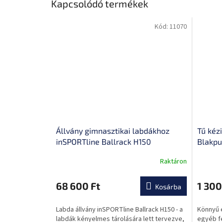
Kapcsolódó termékek
Kód:
11070
Állvány gimnasztikai labdákhoz
Tű kéz
inSPORTline Ballrack H150
Blakp
Raktáron
A
termék
átlagos
68 600 Ft
1 300
Kosárba
értékel
5-
Labda állvány inSPORTline Ballrack H150 - a
Könnyű 
ből
labdák kényelmes tárolására lett tervezve,
egyéb fe
0,0