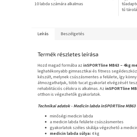
10 labda számára alkalmas
tűadapte
csillag.
tű tárol
Leírás
Beszélgetés
Termék részletes leírása
Hozd magad formába az
inSPORTline MB63 – 4kg me
leghatékonyabb gimnasztikai és fitness segédeszköz
készült, melynek csúszásmentes a felülete, így könn
átmozgathatjuk, több tucat gyakorlat elvégzését tesz
rehabilitációs célokra is alkalmas. Az
inSPORTline MB6
otthon is végezhetők gyakorlatok.
Technikai adatok - Medicin labda inSPORTline MB63 
minőségi medicin labda
a medicin labda felülete csúszásmentes
gyakorlatok széles skálája végezhető a medici
medicin labda súlya:
4 kg