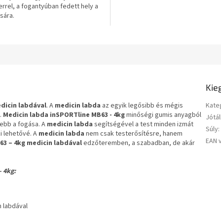
rrel, a fogantyúban fedett hely a
csillag.
ására.
Kie
dicin labdával
. A
medicin labda
az egyik legősibb és mégis
Kate
.
Medicin labda inSPORTline MB63 - 4kg
minőségi gumis anyagból
Jótál
yebb a fogása. A
medicin labda
segítségével a test minden izmát
Súly
:
i lehetővé. A
medicin labda
nem csak testerősítésre, hanem
EAN 
3 – 4kg medicin labdával
edzőteremben, a szabadban, de akár
- 4kg:
n labdával