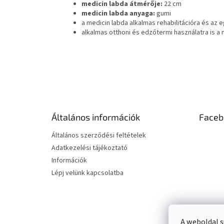
medicin labda átmérője:
22 cm
medicin labda anyaga:
gumi
a medicin labda alkalmas rehabilitációra és az
alkalmas otthoni és edzőtermi használatra is a 
L
á
b
l
é
Általános információk
Faceb
c
Általános szerződési feltételek
Adatkezelési tájékoztató
Információk
Lépj velünk kapcsolatba
A weboldal s