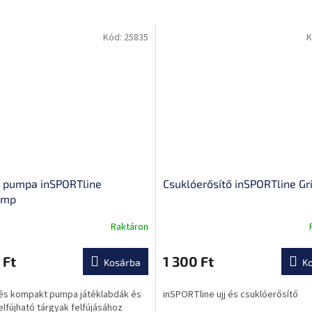
Kód:
25835
K
i pumpa inSPORTline
Csuklóerősítő inSPORTline Gr
ump
Raktáron
A
termék
átlagos
 Ft
1 300 Ft
Kosárba
K
ése
értékelése
5-
és kompakt pumpa játéklabdák és
inSPORTline ujj és csuklóerősítő
ből
lfújható tárgyak felfújásához
0,0