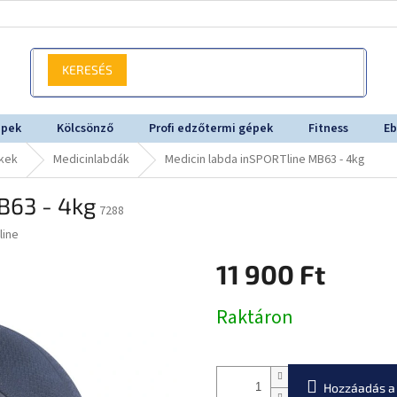
KERESÉS
épek
Kölcsönző
Profi edzőtermi gépek
Fitness
Eb
ékek
Medicinlabdák
Medicin labda inSPORTline MB63 - 4kg
B63 - 4kg
7288
line
11 900 Ft
Egységár:
Raktáron
Hozzáadás a