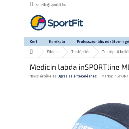
Ugrás
sportfit@sportfit.hu
a
fő
tartalomhoz
Kert
Kerékpár
Professzionális edzőtermi g
Kezdőlap
Fitness
Testépítés
Testépítő kell
Medicin labda inSPORTline M
A
Nincs értékelés
Ugrás az értékeléshez
Márka:
inSPORT
termék
átlagos
értékelése
5-
ből
0,0
csillag.