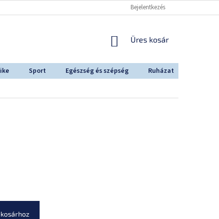
Bejelentkezés
KOSÁR
Üres kosár
ike
Sport
Egészség és szépség
Ruházat
Outdoo
 kosárhoz