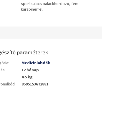
sportkulacs palackhordozó, fém
karabinerrel.
gészítő paraméterek
gória
:
Medicinlabdák
lás
:
12 hónap
4.5 kg
vonalkód
:
8595153672881