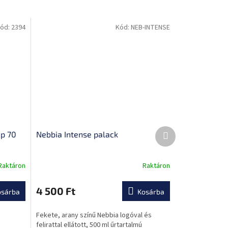
ód:
2394
Kód:
NEB-INTENSE
Következő
ip 70
Nebbia Intense palack
termék
Raktáron
Raktáron
4 500 Ft
osárba
Kosárba
Fekete, arany színű Nebbia logóval és
felirattal ellátott, 500 ml űrtartalmú