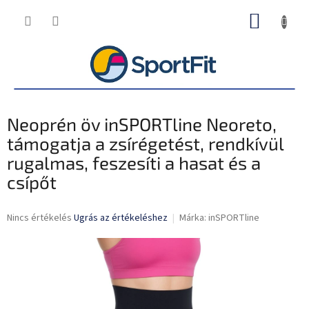
Ugrás
KOSÁR
a
fő
tartalomhoz
Neoprén öv inSPORTline Neoreto,
támogatja a zsírégetést, rendkívül
rugalmas, feszesíti a hasat és a
csípőt
A
Nincs értékelés
Ugrás az értékeléshez
Márka:
inSPORTline
termék
átlagos
értékelése
5-
ből
0,0