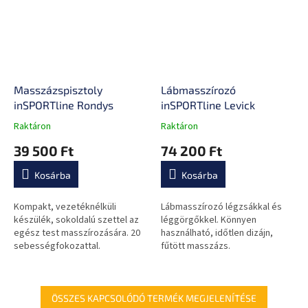
Masszázspisztoly
Lábmasszírozó
inSPORTline Rondys
inSPORTline Levick
Raktáron
Raktáron
A
A
termék
termék
39 500 Ft
74 200 Ft
átlagos
átlagos
értékelése
értékelése
Kosárba
Kosárba
5-
5-
ből
ből
0,0
0,0
Kompakt, vezetéknélküli
Lábmasszírozó légzsákkal és
csillag.
csillag.
készülék, sokoldalú szettel az
léggörgőkkel. Könnyen
egész test masszírozására. 20
használható, időtlen dizájn,
sebességfokozattal.
fűtött masszázs.
ÖSSZES KAPCSOLÓDÓ TERMÉK MEGJELENÍTÉSE