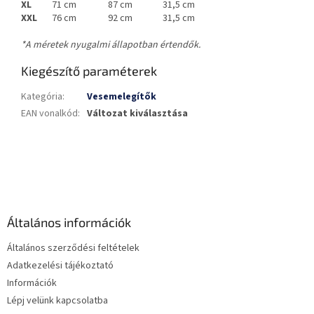
XL
71 cm
87 cm
31,5 cm
XXL
76 cm
92 cm
31,5 cm
*A méretek nyugalmi állapotban értendők.
Kiegészítő paraméterek
Kategória
:
Vesemelegítők
EAN vonalkód
:
Változat kiválasztása
L
á
b
l
é
Általános információk
c
Általános szerződési feltételek
Adatkezelési tájékoztató
Információk
Lépj velünk kapcsolatba