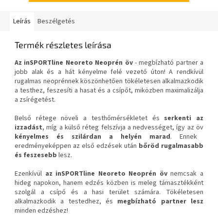
Leírás
Beszélgetés
Termék részletes leírása
Az inSPORTline Neoreto Neoprén öv
- megbízható partner a
jobb alak és a hát kényelme felé vezető úton! A rendkívül
rugalmas neoprénnek köszönhetően tökéletesen alkalmazkodik
a testhez, feszesíti a hasat és a csípőt, miközben maximalizálja
a zsírégetést.
Belső rétege növeli a testhőmérsékletet és
serkenti az
izzadást
, míg a külső réteg felszívja a nedvességet, így az öv
kényelmes
és szilárdan a helyén marad
. Ennek
eredményeképpen az első edzések után
bőröd rugalmasabb
és feszesebb
lesz.
Ezenkívül
az inSPORTline Neoreto Neoprén öv
nemcsak a
hideg napokon, hanem edzés közben is meleg támasztékként
szolgál a csípő és a hasi terület számára. Tökéletesen
alkalmazkodik a testedhez, és
megbízható partner lesz
minden edzéshez!