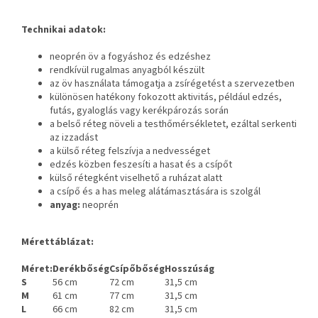
Technikai adatok:
neoprén öv a fogyáshoz és edzéshez
rendkívül rugalmas anyagból készült
az öv használata támogatja a zsírégetést a szervezetben
különösen hatékony fokozott aktivitás, például edzés,
futás, gyaloglás vagy kerékpározás során
a belső réteg növeli a testhőmérsékletet, ezáltal serkenti
az izzadást
a külső réteg felszívja a nedvességet
edzés közben feszesíti a hasat és a csípőt
külső rétegként viselhető a ruházat alatt
a csípő és a has meleg alátámasztására is szolgál
anyag:
neoprén
Mérettáblázat:
Méret:
Derékbőség
Csípőbőség
Hosszúság
S
56 cm
72 cm
31,5 cm
M
61 cm
77 cm
31,5 cm
L
66 cm
82 cm
31,5 cm