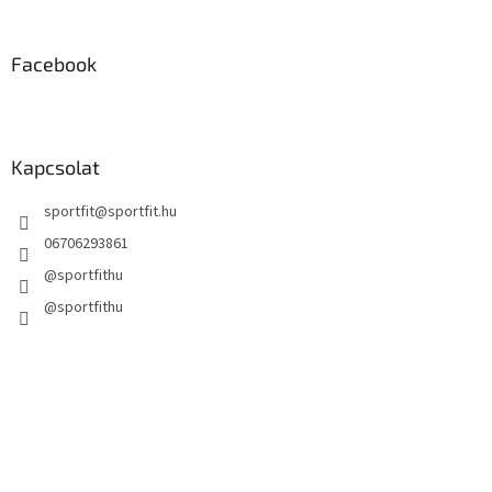
Facebook
Kapcsolat
sportfit
@
sportfit.hu
06706293861
@sportfithu
@sportfithu