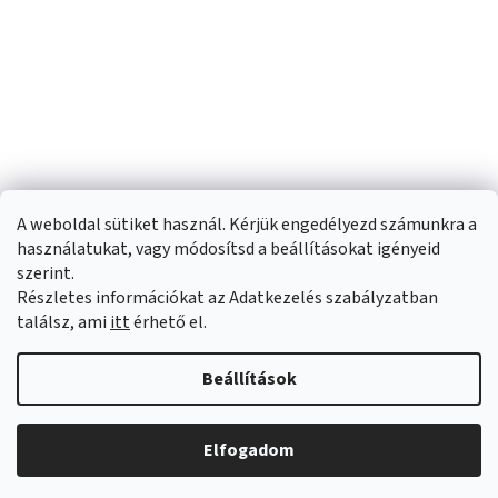
A weboldal sütiket használ. Kérjük engedélyezd számunkra a
használatukat, vagy módosítsd a beállításokat igényeid
szerint.
Részletes információkat az Adatkezelés szabályzatban
Shoptet készítette
találsz, ami
itt
érhető el.
Copyright 2026
Sportfit.hu
. Minden jog fenntartva.
Süti beállítások
Beállítások
szerkesztése
Elfogadom
Árukereső.hu