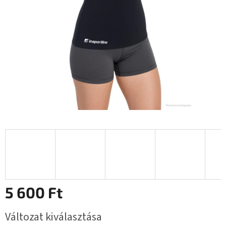
csillag.
5 600 Ft
Egységár:
Változat kiválasztása