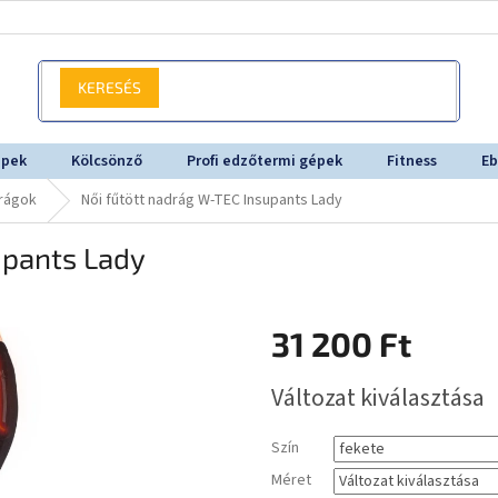
KERESÉS
épek
Kölcsönző
Profi edzőtermi gépek
Fitness
Eb
rágok
Női fűtött nadrág W-TEC Insupants Lady
upants Lady
31 200 Ft
Egységár:
Változat kiválasztása
Szín
Méret