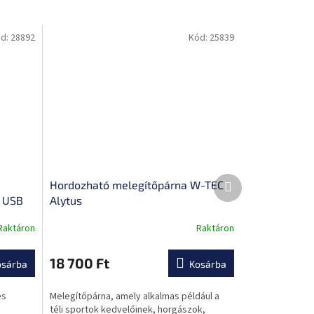
d:
28892
Kód:
25839
Következő
Hordozható melegítőpárna W-TEC
termék
 USB
Alytus
,
Raktáron
Raktáron
18 700 Ft
osárba
Kosárba
és
Melegítőpárna, amely alkalmas például a
téli sportok kedvelőinek, horgászok,