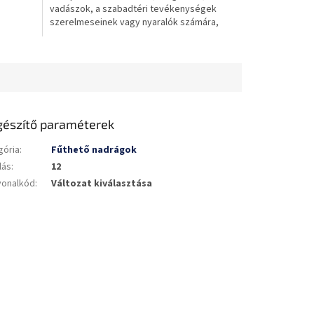
vadászok, a szabadtéri tevékenységek
szerelmeseinek vagy nyaralók számára,
kempingezéskor vagy...
gészítő paraméterek
gória
:
Fűthető nadrágok
lás
:
12
vonalkód
:
Változat kiválasztása