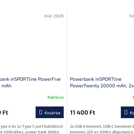
Kód:
25805
Kó
ank inSPORTline PowerFive
Powerbank inSPORTline
0 mAh
PowerTwenty 20000 mAh, 2x
A, 1x USB C, LED kijelző, 410 g
Raktáron
A
gyorstöltés
termék
átlagos
 Ft
11 400 Ft
Kosárba
K
ése
értékelése
5-
Type A és 1x Type C port különböző
2x USB-A kimenet, USB-C bemenet 
ből
k töltéséhez, power bank töltési
kimenet, LED-es töltési állapotjelző.
0,0