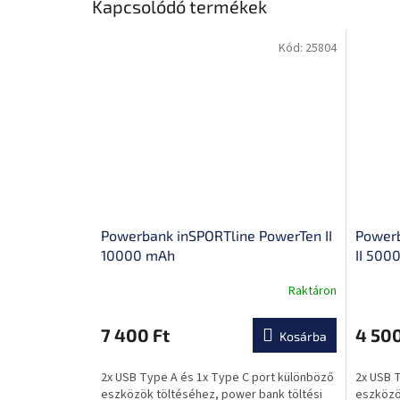
Kapcsolódó termékek
Kód:
25804
Powerbank inSPORTline PowerTen II
Powerb
10000 mAh
II 500
Raktáron
A
A
termék
termék
átlagos
átlagos
7 400 Ft
4 500
Kosárba
értékelése
értékel
5-
5-
2x USB Type A és 1x Type C port különböző
2x USB 
ből
ből
eszközök töltéséhez, power bank töltési
eszközö
0,0
0,0