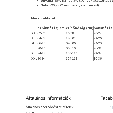
Anyaga
: 95% pamut, 5% spandex (elasztikus sz
Súly
: 590 g (XXL-es méret, elem nélkül)
Mérettáblázat:
derékbőség (cm)
csípőbőség (cm)
bokabőség 
XS
62-76
84-98
20-24
S
64-78
88-102
22-26
M
66-80
92-106
24-29
L
70-84
96-110
26-31
XL
74-88
100-114
28-34
XXL
80-94
104-118
30-36
L
á
b
l
é
Általános információk
Faceb
c
Általános szerződési feltételek
S