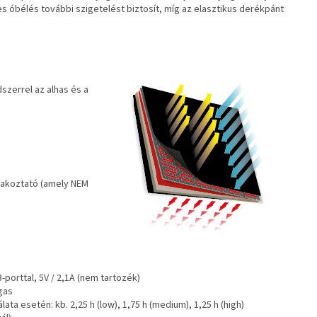
es óbélés további szigetelést biztosít, míg az elasztikus derékpánt
szerrel az alhas és a
lakoztató (amely NEM
-porttal, 5V / 2,1A (nem tartozék)
gas
a esetén: kb. 2,25 h (low), 1,75 h (medium), 1,25 h (high)