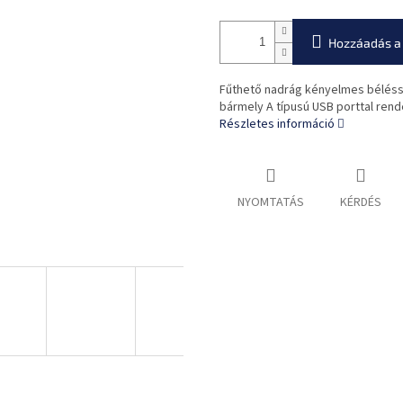
Hozzáadás a
Fűthető nadrág kényelmes béléssel
bármely A típusú USB porttal rend
Részletes információ
NYOMTATÁS
KÉRDÉS