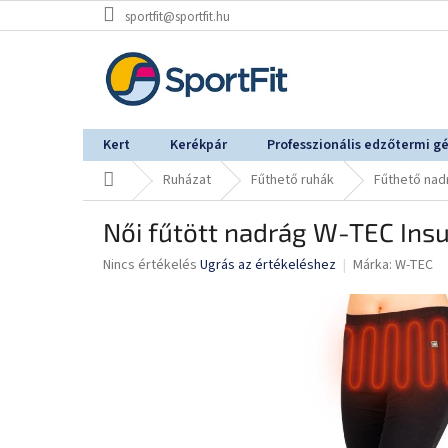
Ugrás
sportfit@sportfit.hu
a
fő
tartalomhoz
Kert
Kerékpár
Professzionális edzőtermi g
Kezdőlap
Ruházat
Fűthető ruhák
Fűthető nad
Női fűtött nadrág W-TEC Ins
A
Nincs értékelés
Ugrás az értékeléshez
Márka:
W-TEC
termék
átlagos
értékelése
5-
ből
0,0
csillag.