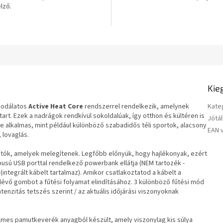
elző.
csillag.
Kie
sodálatos
Active Heat Core
rendszerrel rendelkezik, amelynek
Kate
t. Ezek a nadrágok rendkívül sokoldalúak, így otthon és kültéren is
Jótál
e alkalmas, mint például különböző szabadidős téli sportok, alacsony
EAN 
lovaglás.
hatók, amelyek melegítenek. Legfőbb előnyük, hogy hajlékonyak, ezért
pusú USB porttal rendelkező powerbank ellátja (NEM tartozék -
(integrált kábelt tartalmaz). Amikor csatlakoztatod a kábelt a
vő gombot a fűtési folyamat elindításához. 3 különböző fűtési mód
tenzitás tetszés szerint / az aktuális időjárási viszonyoknak
mes pamutkeverék anyagból készült, amely viszonylag kis súlya