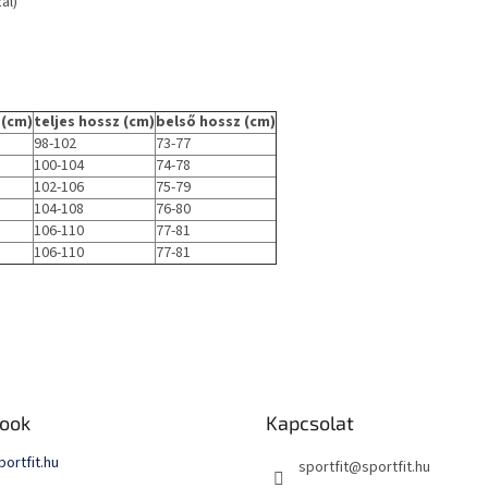
ál)
(cm)
teljes hossz (cm)
belső hossz (cm)
98-102
73-77
100-104
74-78
102-106
75-79
104-108
76-80
106-110
77-81
106-110
77-81
ook
Kapcsolat
portfit.hu
sportfit
@
sportfit.hu