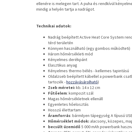
ellenére is melegen tart. A puha és rendkívül kényelm
mindig a helyén tartja a nadrágot.
Technikai adatok:
Nadrág beépített Active Heat Core System rend
térd területén
Könnyen használható (egy gombos működteti)
Három hőmérsékleti mód
Kényelmes derékpánt
Elasztikus anyag
Kényelmes thermo bélés - kellemes tapintású
Oldalzseb beépített kábellel a powerbank csat
tartozék -
hozzávásárolható
)
Zseb méretei:
kb. 14 x 12 cm
Fűtőelem
: kompozit szál
Magas hőmérsékletnek ellenáll
Egyenletes hőelosztás
Hosszú élettartam
Áramforrás
: bármilyen tápegység A típusú USB
Hőmérséklet módok:
alacsony, közepes, ma
becsült üzemidő
5 000 mAh powerbank használat