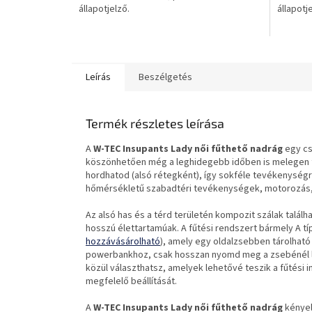
állapotjelző.
állapotj
csillag.
csillag.
Leírás
Beszélgetés
Termék részletes leírása
A
W-TEC Insupants Lady női fűthető nadrág
egy c
köszönhetően még a leghidegebb időben is melegen tar
hordhatod (alsó rétegként), így sokféle tevékenységr
hőmérsékletű szabadtéri tevékenységek, motorozás, 
Az alsó has és a térd területén kompozit szálak talál
hosszú élettartamúak. A fűtési rendszert bármely A tí
hozzávásárolható
), amely egy oldalzsebben tárolható 
powerbankhoz, csak hosszan nyomd meg a zsebénél lé
közül választhatsz, amelyek lehetővé teszik a fűtési in
megfelelő beállítását.
A
W-TEC Insupants Lady női fűthető nadrág
kényel