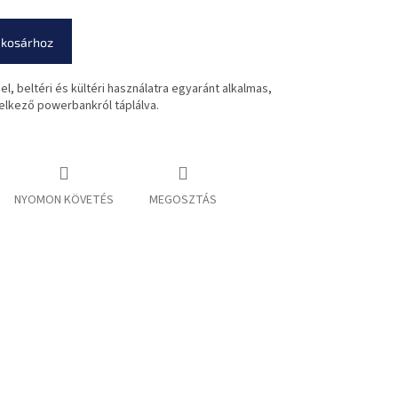
 kosárhoz
, beltéri és kültéri használatra egyaránt alkalmas,
elkező powerbankról táplálva.
NYOMON KÖVETÉS
MEGOSZTÁS