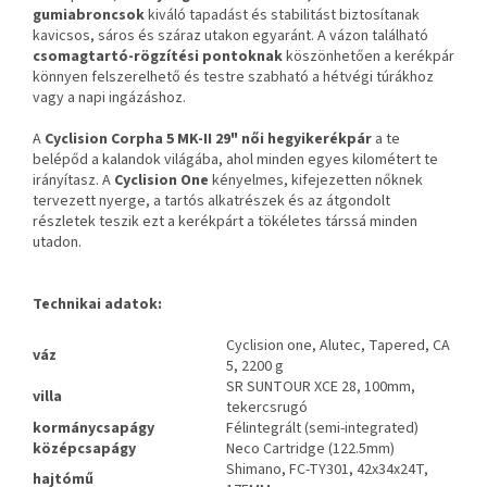
gumiabroncsok
kiváló tapadást és stabilitást biztosítanak
kavicsos, sáros és száraz utakon egyaránt. A vázon található
csomagtartó-rögzítési pontoknak
köszönhetően a kerékpár
könnyen felszerelhető és testre szabható a hétvégi túrákhoz
vagy a napi ingázáshoz.
A
Cyclision Corpha 5 MK-II 29" női
hegyikerékpár
a te
belépőd a kalandok világába, ahol minden egyes kilométert te
irányítasz. A
Cyclision One
kényelmes, kifejezetten nőknek
tervezett nyerge, a tartós alkatrészek és az átgondolt
részletek teszik ezt a kerékpárt a tökéletes társsá minden
utadon.
Technikai adatok:
Cyclision one, Alutec, Tapered, CA
váz
5, 2200 g
SR SUNTOUR XCE 28, 100mm,
villa
tekercsrugó
kormánycsapágy
Félintegrált (semi-integrated)
középcsapágy
Neco Cartridge (122.5mm)
Shimano, FC-TY301, 42x34x24T,
hajtómű