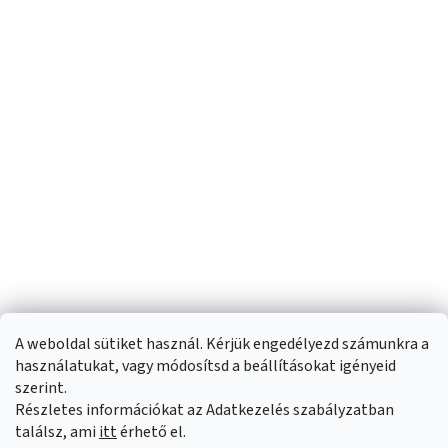
A weboldal sütiket használ. Kérjük engedélyezd számunkra a
használatukat, vagy módosítsd a beállításokat igényeid
szerint.
Részletes információkat az Adatkezelés szabályzatban
Shoptet készítette
találsz, ami
itt
érhető el.