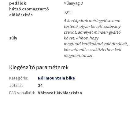
pedálok
Műanyag 3
hátsó csomagtartó
Igen
előkészítés
A kerékpárok mérlegelése nem
történik olyan bevett szabvány
szerint, amelyet minden gyártó
súly
követ. Ahhoz, hogy
megtudd kerékpárod valódi súlyát,
közvetlenül a szaküzletben kell
megméretni azt.
Kiegészítő paraméterek
Kategória
:
Női mountain bike
Jótállás
:
24
EAN vonalkód
:
Változat kiválasztása
L
á
b
l