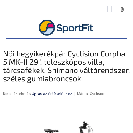
Ugrás
KOSÁR
a
fő
tartalomhoz
Női hegyikerékpár Cyclision Corpha
5 MK-II 29", teleszkópos villa,
tárcsafékek, Shimano váltórendszer,
széles gumiabroncsok
A
Nincs értékelés
Ugrás az értékeléshez
Márka:
Cyclision
termék
átlagos
értékelése
5-
ből
0,0