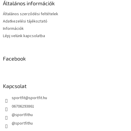
é
Általános információk
c
Általános szerződési feltételek
Adatkezelési tájékoztató
Információk
Lépj velünk kapcsolatba
Facebook
Kapcsolat
sportfit
@
sportfit.hu
06706293861
@sportfithu
@sportfithu