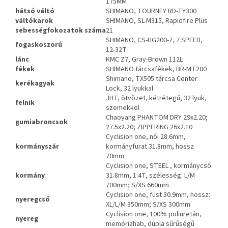
175MM
hátsó váltó
SHIMANO, TOURNEY RD-TY300
váltókarok
SHIMANO, SL-M315, Rapidfire Plus
sebességfokozatok
száma
21
SHIMANO, CS-HG200-7, 7 SPEED,
fogaskoszorú
12-32T
lánc
KMC Z7, Gray-Brown 112L
fékek
SHIMANO tárcsafékek, BR-MT200
Shimano, TX505 tárcsa Center
kerékagyak
Lock, 32 lyukkal
JHT, ötvözet, kétrétegű, 32 lyuk,
felnik
szemekkel
Chaoyang PHANTOM DRY 29x2.20;
gumiabroncsok
27.5x2.20; ZIPPERING 26x2.10
Cyclision one, női 28.6mm,
kormányszár
kormányfurat 31.8mm, hossz
70mm
Cyclision one, STEEL , kormánycső
kormány
31.8mm, 1.4T, szélesség: L/M
700mm; S/XS 660mm
Cyclision one, füst 30.9mm, hossz:
nyeregcső
XL/L/M 350mm; S/XS 300mm
Cyclision one, 100% poliuretán,
nyereg
memóriahab, dupla sűrűségű