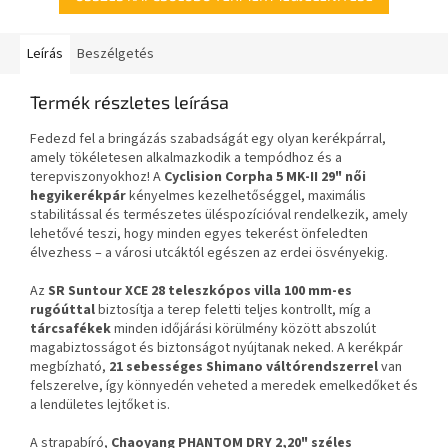
Leírás
Beszélgetés
Termék részletes leírása
Fedezd fel a bringázás szabadságát egy olyan kerékpárral,
amely tökéletesen alkalmazkodik a tempódhoz és a
terepviszonyokhoz! A
Cyclision Corpha 5 MK-II 29" női
hegyikerékpár
kényelmes kezelhetőséggel, maximális
stabilitással és természetes üléspozícióval rendelkezik, amely
lehetővé teszi, hogy minden egyes tekerést önfeledten
élvezhess – a városi utcáktól egészen az erdei ösvényekig.
Az
SR Suntour XCE 28 teleszkópos villa 100 mm-es
rugóúttal
biztosítja a terep feletti teljes kontrollt, míg a
tárcsafékek
minden időjárási körülmény között abszolút
magabiztosságot és biztonságot nyújtanak neked. A kerékpár
megbízható,
21 sebességes Shimano váltórendszerrel
van
felszerelve, így könnyedén veheted a meredek emelkedőket és
a lendületes lejtőket is.
A strapabíró,
Chaoyang PHANTOM DRY 2,20" széles