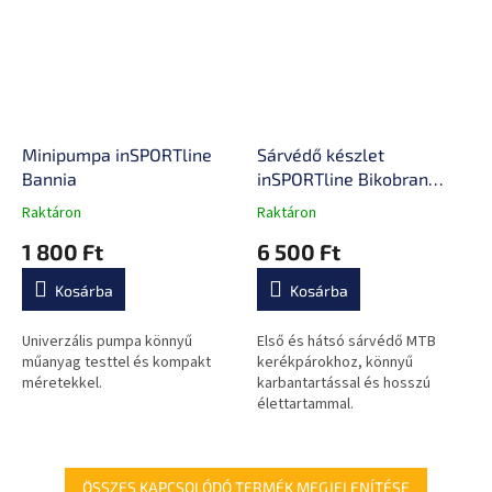
Minipumpa inSPORTline
Sárvédő készlet
Bannia
inSPORTline Bikobran
27,5"-29"
Raktáron
Raktáron
A
A
termék
termék
1 800 Ft
6 500 Ft
átlagos
átlagos
értékelése
értékelése
Kosárba
Kosárba
5-
5-
ből
ből
0,0
0,0
Univerzális pumpa könnyű
Első és hátsó sárvédő MTB
csillag.
csillag.
műanyag testtel és kompakt
kerékpárokhoz, könnyű
méretekkel.
karbantartással és hosszú
élettartammal.
ÖSSZES KAPCSOLÓDÓ TERMÉK MEGJELENÍTÉSE