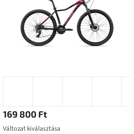
csillag.
169 800 Ft
Egységár:
Változat kiválasztása