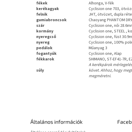
fékek
Alhonga, V-fék
kerékagyak
Cyclision one 703, ötvöz
felnik
JHT, ötvözet, dupla réte
gumiabroncsok
Chaoyang PHANTOM DRY 2
szár
Cyclision one, női 28.
kormány
Cyclision one, STEEL ,
nyeregcső
Cyclision one, füst 30.
nyereg
Cyclision one, 100% pol
pedálok
Műanyag 3
fogantyúk
Cyclision one, Alap
fékkarok
SHIMANO, ST-EF41-7R, EZ-
A kerékpárok mérlegelés
súly
követ. Ahhoz, hogy megtu
megméretni.
L
á
b
l
é
Általános információk
Faceb
c