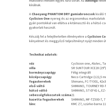
működést minden egyes túra során. Az
Alhonga
fékek
kínálnak.
A
Chaoyang PHANTOM DRY
gumiabroncsok
kiváló 
Cyclision One
nyereg és az ergonomikus markolatok 
gyári pontokkal van ellátva a kitámasztó és a hátsó 
gyakorlati hasznát.
Készülj fel a felejthetetlen élményekre a
Cyclision Co
kényelmet és meggyőző teljesítményt nyújt minden ú
Technikai adatok:
váz
Cyclision one, Alutec, T
villa
SR SUNTOUR XCE28 (29")
kormánycsapágy
Félig integrált
középcsapágy
Neco Cartridge (122,5 m
fogaskerekek
Shimano, FC-TY301, 42x
első váltó
SHIMANO, TOURNEY RD-
hátsó váltó
SHIMANO, ST-EF41-L, EZ-F
sebességfokozatok
száma
21
kazetta fogaskerekek
SHIMANO, MF-TZ500-7, 7
lánc
KMC Z7, szürke-barna 1