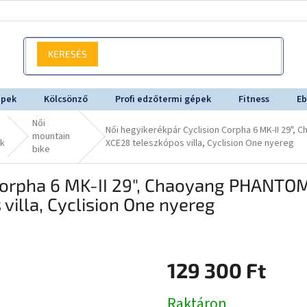
KERESÉS
épek
Kölcsönző
Profi edzőtermi gépek
Fitness
Eb
Női
Női hegyikerékpár Cyclision Corpha 6 MK-II 29
mountain
k
XCE28 teleszkópos villa, Cyclision One nyereg
bike
 Corpha 6 MK-II 29", Chaoyang PHANT
illa, Cyclision One nyereg
129 300 Ft
Egységár:
Raktáron