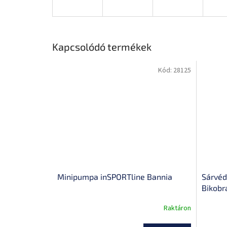
Kapcsolódó termékek
Kód:
28125
Minipumpa inSPORTline Bannia
Sárvéd
Bikobr
Raktáron
A
A
termék
termék