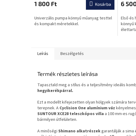
átlagos
átlagos
1 800 Ft
6 500
Kosárba
értékelése
értékel
5-
5-
Univerzális pumpa könnyű műanyag testtel
Első és
ből
ből
és kompakt méretekkel.
könnyű 
0,0
0,0
élettart
csillag.
csillag.
Leírás
Beszélgetés
Termék részletes leírása
Tapasztald meg a stílus és a teljesítmény ideális komb
hegyikerékpárral.
Ezt a modellt kifejezetten olyan hölgyek számára ter
terepnek. A
Cyclision One
alumínium váz
kényelmes é
SUNTOUR XCE28
teleszkópos villa
a 100 mm-es rugó
bármilyen útfelületen.
A minőségi
Shimano
alkatrészek
garantálják a sima 