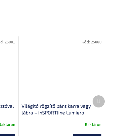
d:
25881
Kód:
25880
Következő
termék
sztóval
Világító rögzítő pánt karra vagy
lábra – inSPORTline Lumiero
Raktáron
Raktáron