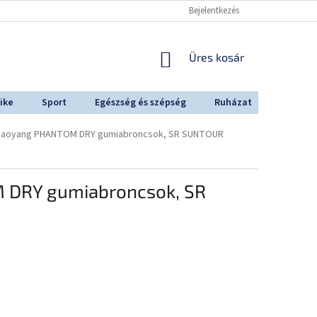
Bejelentkezés
KOSÁR
Üres kosár
ike
Sport
Egészség és szépség
Ruházat
Outdoo
", Chaoyang PHANTOM DRY gumiabroncsok, SR SUNTOUR
OM DRY gumiabroncsok, SR