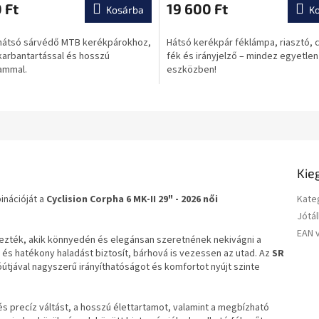
átlagos
 Ft
19 600 Ft
Kosárba
K
ése
értékelése
5-
 hátsó sárvédő MTB kerékpárokhoz,
Hátsó kerékpár féklámpa, riasztó, 
ből
karbantartással és hosszú
fék és irányjelző – mindez egyetlen
0,0
ammal.
eszközben!
csillag.
Kie
inációját a
Cyclision Corpha 6 MK-II 29"
- 2026 női
Kate
Jótál
EAN 
vezték, akik könnyedén és elegánsan szeretnének nekivágni a
s hatékony haladást biztosít, bárhová is vezessen az utad. Az
SR
útjával nagyszerű irányíthatóságot és komfortot nyújt szinte
és precíz váltást, a hosszú élettartamot, valamint a megbízható