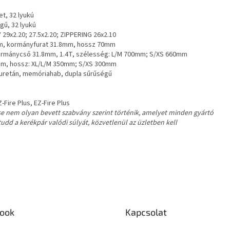
et, 32 lyukú
gű, 32 lyukú
9x2.20; 27.5x2.20; ZIPPERING 26x2.10
6mm, kormányfurat 31.8mm, hossz 70mm
 kormánycső 31.8mm, 1.4T, szélesség: L/M 700mm; S/XS 660mm
9mm, hossz: XL/L/M 350mm; S/XS 300mm
iuretán, memóriahab, dupla sűrűségű
Fire Plus, EZ-Fire Plus
e nem olyan bevett szabvány szerint történik, amelyet minden gyártó
dd a kerékpár valódi súlyát, közvetlenül az üzletben kell
ook
Kapcsolat