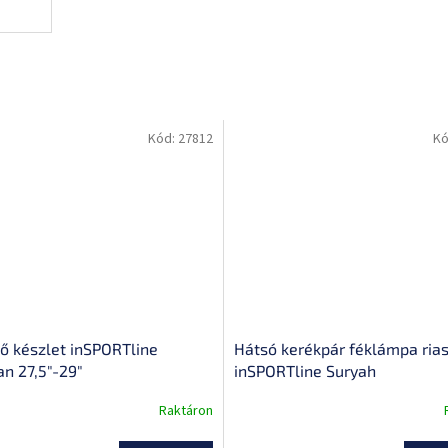
Kód:
27812
Kó
ő készlet inSPORTline
Hátsó kerékpár féklámpa ria
an 27,5"-29"
inSPORTline Suryah
Raktáron
A
termék