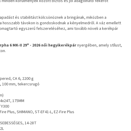
 minden körülmények között biztos és jól adagolható fékerőt
tapadást és stabilitást kölcsönöznek a bringának, miközben a
a hosszabb távokon is gondoskodnak a kényelmedről. A váz emellett
csomagtartó egyszerű felszereléséhez, ami tovább növeli a kerékpár
rpha 6 MK-II 29"
- 2026 női hegyikerékpár
nyergében, amely stílust,
ton.
apered, CA 6, 2200 g
, 100 mm, tekercsrugó
m)
34x24T, 175MM
TY300
ire Plus, SHIMANO, ST-EF41-L, EZ-Fire Plus
 SEBESSÉGES, 14-28T
12L