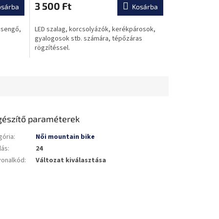
3 500 Ft
osárba
Kosárba
csengő,
LED szalag, korcsolyázók, kerékpárosok,
gyalogosok stb. számára, tépőzáras
rögzítéssel.
gészítő paraméterek
gória
:
Női mountain bike
lás
:
24
vonalkód
:
Változat kiválasztása