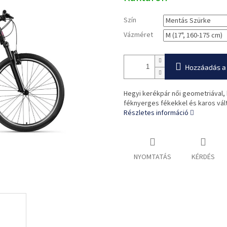
Szín
Vázméret
Hozzáadás a
Hegyi kerékpár női geometriával,
féknyerges fékekkel és karos vált
Részletes információ
NYOMTATÁS
KÉRDÉS