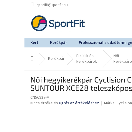
Ugrás
sportfit@sportfit.hu
a
fő
tartalomhoz
Kert
Kerékpár
Professzionális edzőtermi g
Biciklik és
Női
Kezdőlap
Kerékpár
kerékpárok
kerékpáro
Női hegyikerékpár Cyclision
SUNTOUR XCE28 teleszkópos v
CN56927-M
A
Nincs értékelés
Ugrás az értékeléshez
Márka:
Cyclision
termék
átlagos
értékelése
5-
ből