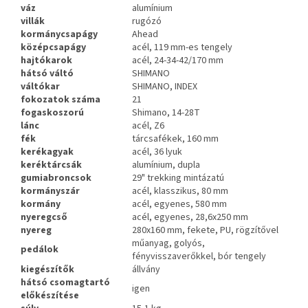
váz
alumínium
villák
rugózó
kormánycsapágy
Ahead
középcsapágy
acél, 119 mm-es tengely
hajtókarok
acél, 24-34-42/170 mm
hátsó váltó
SHIMANO
váltókar
SHIMANO, INDEX
fokozatok
száma
21
fogaskoszorú
Shimano, 14-28T
lánc
acél, Z6
fék
tárcsafékek, 160 mm
kerékagyak
acél, 36 lyuk
keréktárcsák
alumínium, dupla
gumiabroncsok
29" trekking mintázatú
kormányszár
acél, klasszikus, 80 mm
kormány
acél, egyenes, 580 mm
nyeregcső
acél, egyenes, 28,6x250 mm
nyereg
280x160 mm, fekete, PU, rögzítővel
műanyag, golyós,
pedálok
fényvisszaverőkkel, bór tengely
kiegészítők
állvány
hátsó csomagtartó
igen
előkészítése