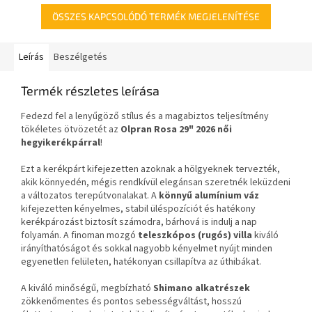
ÖSSZES KAPCSOLÓDÓ TERMÉK MEGJELENÍTÉSE
Leírás
Beszélgetés
Termék részletes leírása
Fedezd fel a lenyűgöző stílus és a magabiztos teljesítmény
tökéletes ötvözetét az
Olpran Rosa 29" 2026 női
hegyikerékpárral
!
Ezt a kerékpárt kifejezetten azoknak a hölgyeknek tervezték,
akik könnyedén, mégis rendkívül elegánsan szeretnék leküzdeni
a változatos terepútvonalakat. A
könnyű alumínium váz
kifejezetten kényelmes, stabil üléspozíciót és hatékony
kerékpározást biztosít számodra, bárhová is indulj a nap
folyamán. A finoman mozgó
teleszkópos (rugós) villa
kiváló
irányíthatóságot és sokkal nagyobb kényelmet nyújt minden
egyenetlen felületen, hatékonyan csillapítva az úthibákat.
A kiváló minőségű, megbízható
Shimano alkatrészek
zökkenőmentes és pontos sebességváltást, hosszú