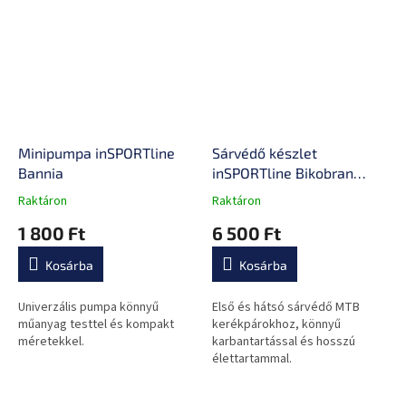
Minipumpa inSPORTline
Sárvédő készlet
Bannia
inSPORTline Bikobran
27,5"-29"
Raktáron
Raktáron
A
A
termék
termék
1 800 Ft
6 500 Ft
átlagos
átlagos
értékelése
értékelése
Kosárba
Kosárba
5-
5-
ből
ből
0,0
0,0
Univerzális pumpa könnyű
Első és hátsó sárvédő MTB
csillag.
csillag.
műanyag testtel és kompakt
kerékpárokhoz, könnyű
méretekkel.
karbantartással és hosszú
élettartammal.