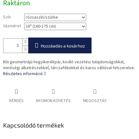
Raktáron
Szín
Vázméret
Hozzáadás a kosárhoz
Női geometriájú hegyikerékpár, kiváló vezetési tulajdonságokkal,
minőségi alkatrészekkel, tárcsafékekkel és karos váltóval felszerelve.
Részletes információ
KÉRDÉS
NYOMON KÖVETÉS
MEGOSZTÁS
Kapcsolódó termékek