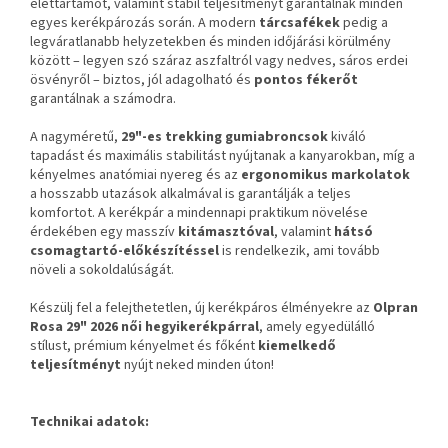
élettartamot, valamint stabil teljesítményt garantálnak minden
egyes kerékpározás során. A modern
tárcsafékek
pedig a
legváratlanabb helyzetekben és minden időjárási körülmény
között – legyen szó száraz aszfaltról vagy nedves, sáros erdei
ösvényről – biztos, jól adagolható és
pontos fékerőt
garantálnak a számodra.
A nagyméretű,
29"-es trekking gumiabroncsok
kiváló
tapadást és maximális stabilitást nyújtanak a kanyarokban, míg a
kényelmes anatómiai nyereg és az
ergonomikus markolatok
a hosszabb utazások alkalmával is garantálják a teljes
komfortot. A kerékpár a mindennapi praktikum növelése
érdekében egy masszív
kitámasztóval
, valamint
hátsó
csomagtartó-előkészítéssel
is rendelkezik, ami tovább
növeli a sokoldalúságát.
Készülj fel a felejthetetlen, új kerékpáros élményekre az
Olpran
Rosa 29" 2026 női hegyikerékpárral
, amely egyedülálló
stílust, prémium kényelmet és főként
kiemelkedő
teljesítményt
nyújt neked minden úton!
Technikai adatok: