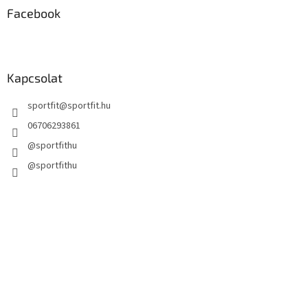
Facebook
Kapcsolat
sportfit
@
sportfit.hu
06706293861
@sportfithu
@sportfithu