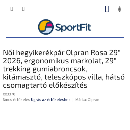
Ugrás
KOSÁR
a
fő
tartalomhoz
Női hegyikerékpár Olpran Rosa 29"
2026, ergonomikus markolat, 29"
trekking gumiabroncsok,
kitámasztó, teleszkópos villa, hátsó
csomagtartó előkészítés
XX3370
A
Nincs értékelés
Ugrás az értékeléshez
Márka:
Olpran
termék
átlagos
értékelése
5-
ből