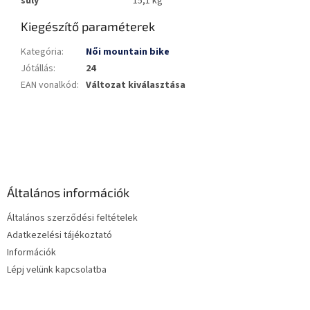
súly
15,1 kg
Kiegészítő paraméterek
Kategória
:
Női mountain bike
Jótállás
:
24
EAN vonalkód
:
Változat kiválasztása
L
á
b
l
é
Általános információk
c
Általános szerződési feltételek
Adatkezelési tájékoztató
Információk
Lépj velünk kapcsolatba