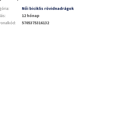
gória
:
Női biciklis rövidnadrágok
lás
:
12 hónap
vonalkód
:
5705375316132