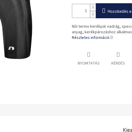
Hozzáadás a
Női termo kerékpár nadrág, speciá
anyag, kerékpározáshoz alkalmas
Részletes információ
NYOMTATÁS
KÉRDÉS
Kie