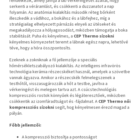
rendelkezik, amely javítja a láb vérkeringését azáltal, hogy
serkenti a véráramlást, és csökkenti a duzzanatot a nap
folyamán. Az anatómiai kialakítás második réteg bőrként
illeszkedik a vádlihoz, a bokához és a lábfejhez, míg a
stratégiailag elhelyezett párnázás elnyeli az ütéseket és
megakadályozza a hólyagosodást, miközben támogatja a boka
stabilitását. Puha és kényelmes, a
CEP Thermo sízokni
kényelmes környezetet teremt a lábnak egész napra, lehetővé
téve, hogy a hóra összpontosíts.
Ezeknek a zokniknak a fő jellemzője a speciális
hőmérsékletszabályozó kialakítás. Az intelligens infravörös
technológia kerámia részecskéket használ, amelyek a szövetbe
vannak ágyazva. Amikor a részecskék felmelegszenek a
testhőtől, visszasugározzák a hőt a testbe, javítva a
vérkeringést és melegen tartva azt. A csúcstechnológiás
kompressziós rostok könnyűek és légáteresztőek, miközben
csökkentik az izomfáradtságot és -fájdalmat. A
CEP Thermo női
kompressziós sízokni
segít, hog kényelmesen érezd magad a
pályán.
Főbb jellemzői:
A kompresszió biztosítja a pontosságot