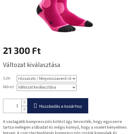
21 300 Ft
Egységár:
Változat kiválasztása
Szín
Méret
Hozzáadás a kosárhoz
A vastagabb kompressziós kötést úgy tervezték, hogy egyszerre
tartsa melegen a lábadat és mégis könnyű, hogy a viselet kényelmes
legyen. A csúcstechnológiás kompressziós rostok könnyűek és