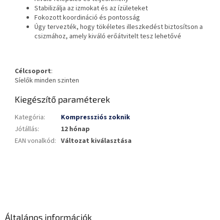
Stabilizálja az izmokat és az ízületeket
Fokozott koordináció és pontosság
Úgy tervezték, hogy tökéletes illeszkedést biztosítson a
csizmához, amely kiváló erőátvitelt tesz lehetővé
Célcsoport
:
Síelők minden szinten
Kiegészítő paraméterek
Kategória
:
Kompressziós zoknik
Jótállás
:
12 hónap
EAN vonalkód
:
Változat kiválasztása
L
á
b
l
é
Általános információk