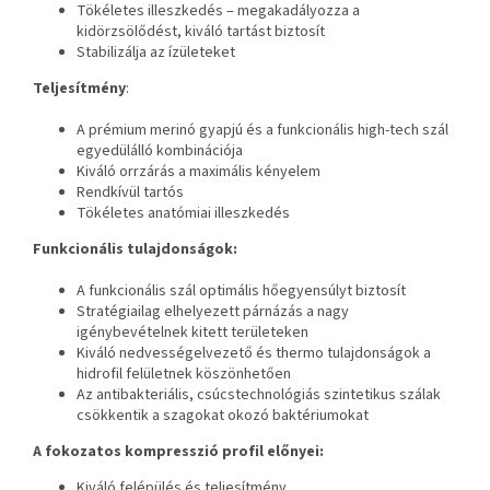
Tökéletes illeszkedés – megakadályozza a
kidörzsölődést, kiváló tartást biztosít
Stabilizálja az ízületeket
Teljesítmény
:
A prémium merinó gyapjú és a funkcionális high-tech szál
egyedülálló kombinációja
Kiváló orrzárás a maximális kényelem
Rendkívül tartós
Tökéletes anatómiai illeszkedés
Funkcionális tulajdonságok:
A funkcionális szál optimális hőegyensúlyt biztosít
Stratégiailag elhelyezett párnázás a nagy
igénybevételnek kitett területeken
Kiváló nedvességelvezető és thermo tulajdonságok a
hidrofil felületnek köszönhetően
Az antibakteriális, csúcstechnológiás szintetikus szálak
csökkentik a szagokat okozó baktériumokat
A fokozatos kompresszió profil előnyei:
Kiváló felépülés és teljesítmény