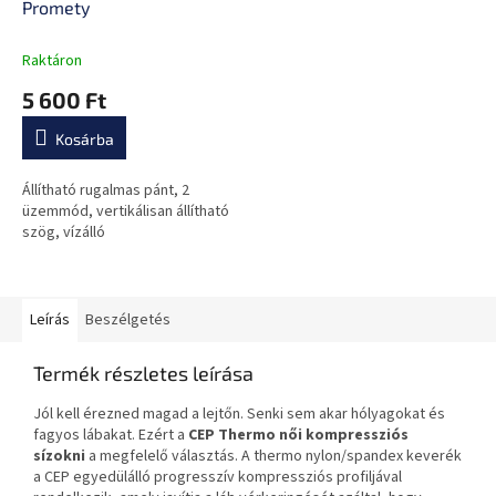
Promety
Raktáron
5 600 Ft
Kosárba
Állítható rugalmas pánt, 2
üzemmód, vertikálisan állítható
szög, vízálló
Leírás
Beszélgetés
Termék részletes leírása
Jól kell érezned magad a lejtőn. Senki sem akar hólyagokat és
fagyos lábakat. Ezért a
CEP Thermo női kompressziós
sízokni
a megfelelő választás. A thermo nylon/spandex keverék
a CEP egyedülálló progresszív kompressziós profiljával