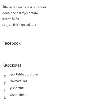
c
Általános szerződési feltételek
Adatkezelési tájékoztató
Információk
Lépj velünk kapcsolatba
Facebook
Kapcsolat
sportfit
@
sportfit.hu
06706293861
@sportfithu
@sportfithu