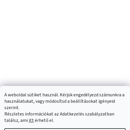
A weboldal sütiket használ. Kérjük engedélyezd számunkra a
használatukat, vagy módosítsd a beállításokat igényeid
szerint.
Részletes információkat az Adatkezelés szabályzatban
Shoptet készítette
találsz, ami
itt
érhető el.