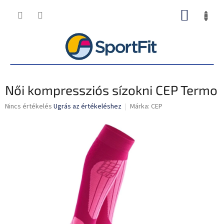
Ugrás
KOSÁR
a
fő
tartalomhoz
Női kompressziós sízokni CEP Termo
A
Nincs értékelés
Ugrás az értékeléshez
Márka:
CEP
termék
átlagos
értékelése
5-
ből
0,0
csillag.