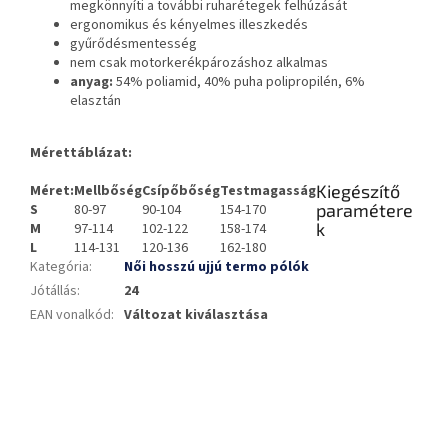
megkönnyíti a további ruharétegek felhúzását
ergonomikus és kényelmes illeszkedés
gyűrődésmentesség
nem csak motorkerékpározáshoz alkalmas
anyag:
54% poliamid, 40% puha polipropilén, 6%
elasztán
Mérettáblázat:
Kiegészítő
Méret:
Mellbőség
Csípőbőség
Testmagasság
paramétere
S
80-97
90-104
154-170
k
M
97-114
102-122
158-174
L
114-131
120-136
162-180
Kategória
:
Női hosszú ujjú termo pólók
Jótállás
:
24
EAN vonalkód
:
Változat kiválasztása
L
á
b
l