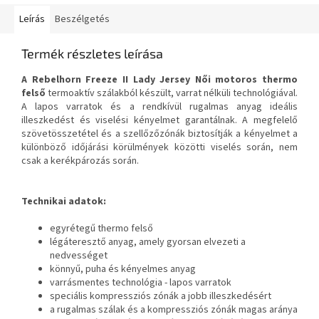
Leírás
Beszélgetés
Termék részletes leírása
A
Rebelhorn Freeze II Lady Jersey
Női motoros thermo
felső
termoaktív szálakból készült, varrat nélküli technológiával.
A lapos varratok és a rendkívül rugalmas anyag ideális
illeszkedést és viselési kényelmet garantálnak. A megfelelő
szövetösszetétel és a szellőzőzónák biztosítják a kényelmet a
különböző időjárási körülmények közötti viselés során, nem
csak a kerékpározás során.
Technikai adatok:
egyrétegű thermo felső
légáteresztő anyag, amely gyorsan elvezeti a
nedvességet
könnyű, puha és kényelmes anyag
varrásmentes technológia - lapos varratok
speciális kompressziós zónák a jobb illeszkedésért
a rugalmas szálak és a kompressziós zónák magas aránya