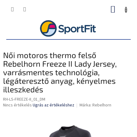
Ugrás
KOSÁR
a
fő
tartalomhoz
Női motoros thermo felső
Rebelhorn Freeze II Lady Jersey,
varrásmentes technológia,
légáteresztő anyag, kényelmes
illeszkedés
RH-LS-FREEZE-II_01_DM
A
Nincs értékelés
Ugrás az értékeléshez
Márka:
Rebelhorn
termék
átlagos
értékelése
5-
ből