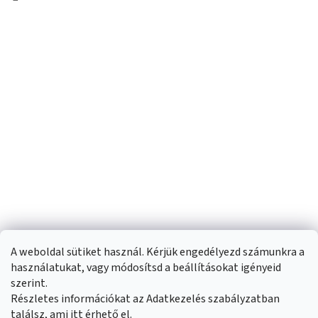
A weboldal sütiket használ. Kérjük engedélyezd számunkra a
használatukat, vagy módosítsd a beállításokat igényeid
szerint.
Részletes információkat az Adatkezelés szabályzatban
Shoptet készítette
találsz, ami
itt
érhető el.