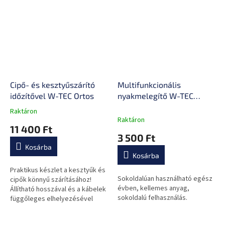
Cipő- és kesztyűszárító
Multifunkcionális
időzítővel W-TEC Ortos
nyakmelegítő W-TEC
Scarfti
Raktáron
A
Raktáron
termék
11 400 Ft
átlagos
3 500 Ft
értékelése
Kosárba
5-
Kosárba
ből
0,0
Praktikus készlet a kesztyűk és
Sokoldalúan használható egész
csillag.
cipők könnyű szárításához!
évben, kellemes anyag,
Állítható hosszával és a kábelek
sokoldalú felhasználás.
függőleges elhelyezésével
tűnik ki a maximális elérhetőség
érdekében!