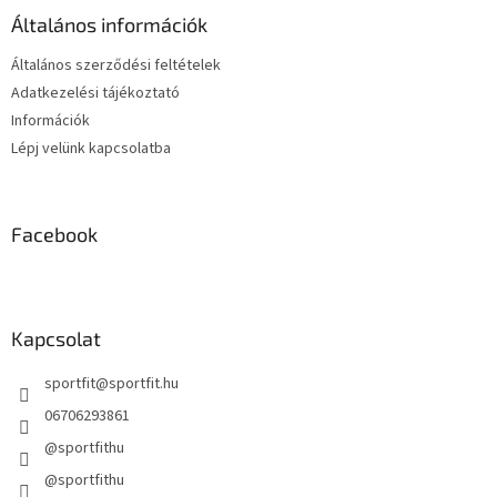
é
Általános információk
c
Általános szerződési feltételek
Adatkezelési tájékoztató
Információk
Lépj velünk kapcsolatba
Facebook
Kapcsolat
sportfit
@
sportfit.hu
06706293861
@sportfithu
@sportfithu