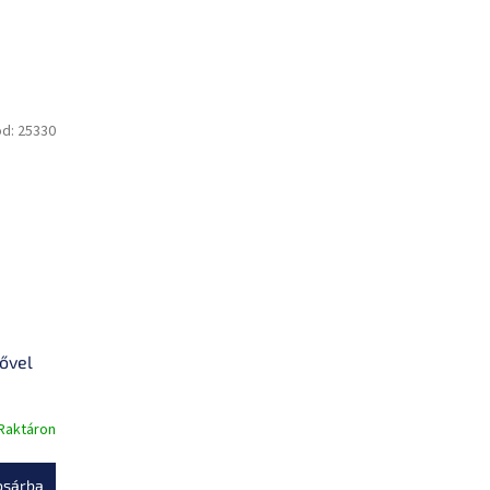
ód:
25330
tővel
Raktáron
osárba