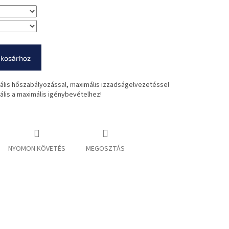
 kosárhoz
mális hőszabályozással, maximális izzadságelvezetéssel
eális a maximális igénybevételhez!
NYOMON KÖVETÉS
MEGOSZTÁS