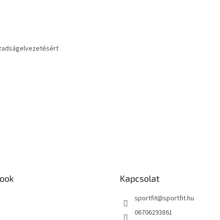
izzadságelvezetésért
ook
Kapcsolat
sportfit
@
sportfit.hu
06706293861