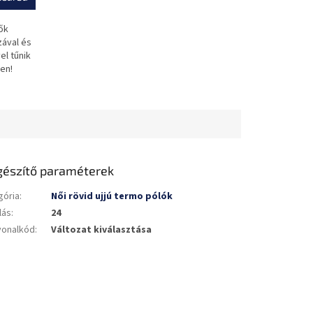
ők
zával és
l tűnik
en!
gészítő paraméterek
gória
:
Női rövid ujjú termo pólók
lás
:
24
vonalkód
:
Változat kiválasztása