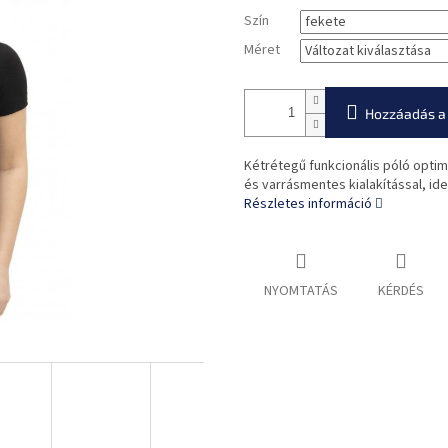
Szín
Méret
Hozzáadás a
Kétrétegű funkcionális póló opti
és varrásmentes kialakítással, id
Részletes információ
NYOMTATÁS
KÉRDÉS