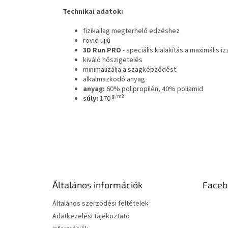
Technikai adatok:
fizikailag megterhelő edzéshez
rövid ujjú
3D Run PRO
- speciális kialakítás a maximális 
kiváló hőszigetelés
minimalizálja a szagképződést
alkalmazkodó anyag
anyag:
60% polipropilén, 40% poliamid
g/m2
súly:
170
L
á
b
l
é
Általános információk
Faceb
c
Általános szerződési feltételek
Adatkezelési tájékoztató