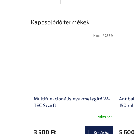
Kapcsolódó termékek
Kód:
27559
Multifunkcionális nyakmelegítő W-
Antiba
TEC Scarfti
150 ml
Raktáron
3 500 Ft
5 600
Kosárba