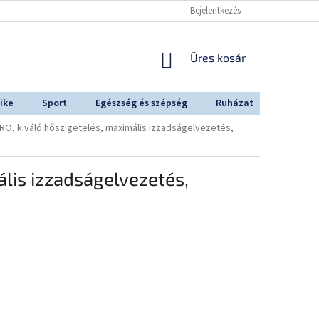
Bejelentkezés
KOSÁR
Üres kosár
ike
Sport
Egészség és szépség
Ruházat
Outdoo
PRO, kiváló hőszigetelés, maximális izzadságelvezetés,
ális izzadságelvezetés,