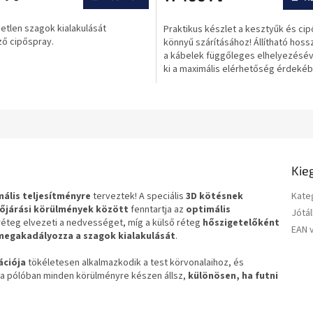
értékelése
5-
etlen szagok kialakulását
Praktikus készlet a kesztyűk és cip
ből
ő cipőspray.
könnyű szárításához! Állítható hoss
0,0
a kábelek függőleges elhelyezéséve
csillag.
ki a maximális elérhetőség érdekéb
Kie
ális teljesítményre
terveztek! A speciális
3D kötésnek
Kate
őjárási körülmények között
fenntartja az
optimális
Jótál
 réteg elvezeti a nedvességet, míg a külső réteg
hőszigetelőként
EAN 
megakadályozza a szagok kialakulását
.
ációja
tökéletesen alkalmazkodik a test körvonalaihoz, és
n a pólóban minden körülményre készen állsz,
különösen, ha futni