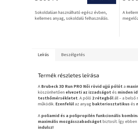
Sokoldalúan használható egész évben,
A kellem
kellemes anyag, sokoldalú felhasználás.
megelőz
Leírás
Beszélgetés
Termék részletes leírása
A
Brubeck 3D Run PRO
Női rövid ujjú pólót
a
maxim
köszönhetően
elvezeti az izzadságot
és
minden id
testhőmérsékletet
. A póló
2 rétegből
áll – a belső
működik.
Ezenfelül
az anyag
bakteriosztatikus
és
A
poliamid és a polipropilén funkcionális kombin
maximális mozgásszabadságot
biztosít. Így ebbe
indulsz!