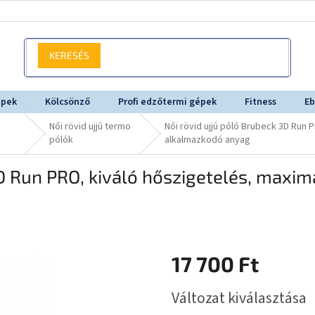
KERESÉS
épek
Kölcsönző
Profi edzőtermi gépek
Fitness
Eb
Női rövid ujjú termo
Női rövid ujjú póló Brubeck 3D Run 
pólók
alkalmazkodó anyag
D Run PRO, kiváló hőszigetelés, maxim
17 700 Ft
Egységár:
Változat kiválasztása