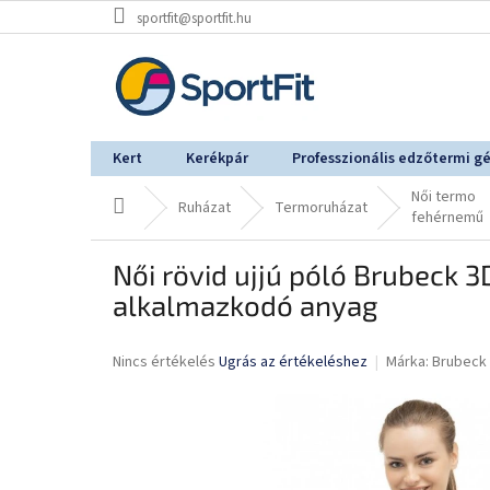
Ugrás
sportfit@sportfit.hu
a
fő
tartalomhoz
Kert
Kerékpár
Professzionális edzőtermi g
Női termo
Kezdőlap
Ruházat
Termoruházat
fehérnemű
Női rövid ujjú póló Brubeck 3
alkalmazkodó anyag
A
Nincs értékelés
Ugrás az értékeléshez
Márka:
Brubeck
termék
átlagos
értékelése
5-
ből
0,0