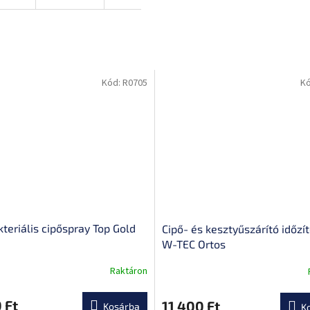
Kód:
R0705
K
kteriális cipőspray Top Gold
Cipő- és kesztyűszárító időzí
W-TEC Ortos
Raktáron
A
termék
átlagos
 Ft
11 400 Ft
Kosárba
K