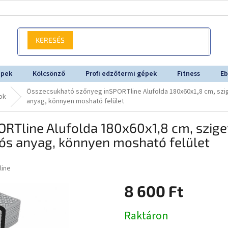
KERESÉS
épek
Kölcsönző
Profi edzőtermi gépek
Fitness
Eb
Összecsukható szőnyeg inSPORTline Alufolda 180x60x1,8 cm, szige
ok
anyag, könnyen mosható felület
Tline Alufolda 180x60x1,8 cm, szigete
tós anyag, könnyen mosható felület
line
8 600 Ft
Egységár:
Raktáron