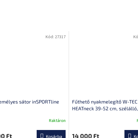
Kód:
27317
Kó
emélyes sátor inSPORTline
Fűthető nyakmelegítő W-TEC
HEATneck 39-52 cm, szélálló,
mellkas- és nyakfűtés, 3 fűt
Raktáron
0 Ft
14 000 Ft
Kosárba
K