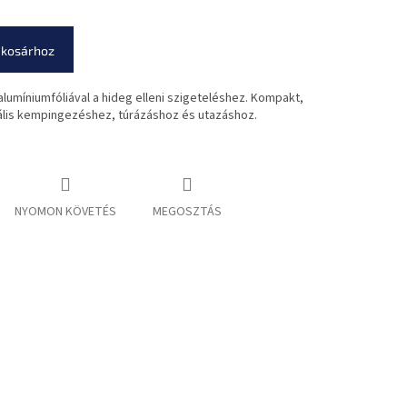
 kosárhoz
umíniumfóliával a hideg elleni szigeteléshez. Kompakt,
eális kempingezéshez, túrázáshoz és utazáshoz.
NYOMON KÖVETÉS
MEGOSZTÁS