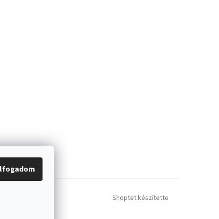
lfogadom
Shoptet készítette