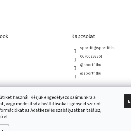
ook
Kapcsolat
sportfit
@
sportfit.hu
06706293861
@sportfithu
@sportfithu
ütiket használ. Kérjük engedélyezd számunkra a
E
t, vagy módosítsd a beállításokat igényeid szerint.
formációkat az Adatkezelés szabályzatban találsz,
ő el.
beállítások szerkesztése