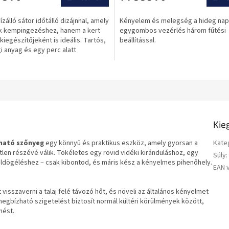
ése
ízálló sátor időtálló dizájnnal, amely
Kényelem és melegség a hideg na
 kempingezéshez, hanem a kert
egygombos vezérlés három fűtési
 kiegészítőjeként is ideális. Tartós,
beállítással.
 anyag és egy perc alatt
kható....
Kie
kható szőnyeg
egy könnyű és praktikus eszköz, amely gyorsan a
Kate
tlen részévé válik. Tökéletes egy rövid vidéki kiránduláshoz, egy
Súly
:
 üldögéléshez – csak kibontod, és máris kész a kényelmes pihenőhely.
EAN 
visszaverni a talaj felé távozó hőt, és növeli az általános kényelmet
megbízható szigetelést biztosít normál kültéri körülmények között,
nést.