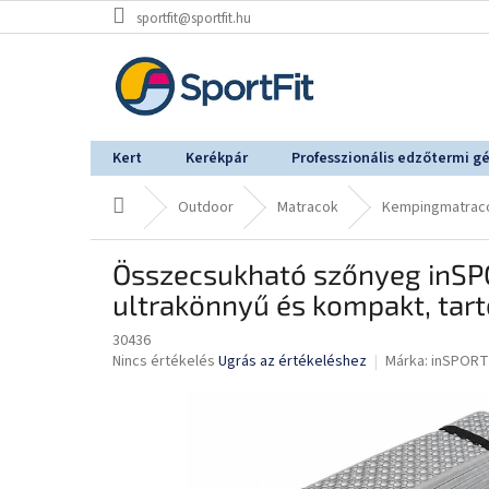
Ugrás
sportfit@sportfit.hu
a
fő
tartalomhoz
Kert
Kerékpár
Professzionális edzőtermi g
Kezdőlap
Outdoor
Matracok
Kempingmatrac
Összecsukható szőnyeg inSPOR
ultrakönnyű és kompakt, tar
30436
A
Nincs értékelés
Ugrás az értékeléshez
Márka:
inSPORT
termék
átlagos
értékelése
5-
ből
0,0