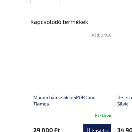
Kapcsolódó termékek
Kód:
27316
Múmia hálózsák inSPORTline
3-4 sz
Tiamos
Silvic
Raktáron
A
termék
átlagos
29 000 Ft
34 90
Kosárba