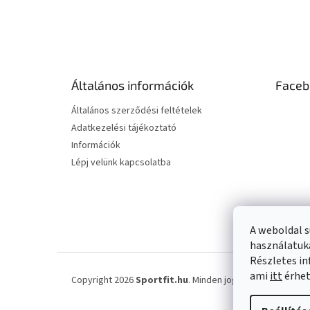
L
á
b
l
é
Általános információk
Faceb
c
Általános szerződési feltételek
Adatkezelési tájékoztató
Információk
Lépj velünk kapcsolatba
A weboldal s
használatuka
Részletes in
ami
itt
érhet
Copyright 2026
Sportfit.hu
. Minden jog fenntartva.
Süti 