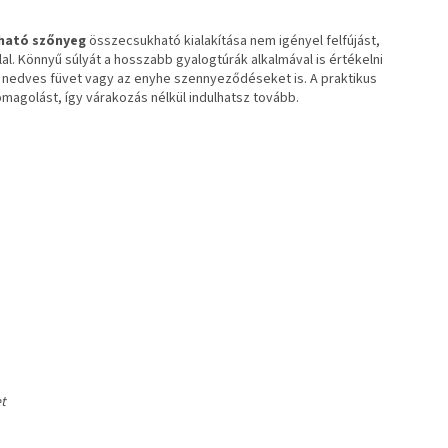
kható szőnyeg
összecsukható kialakítása nem igényel felfújást,
lal. Könnyű súlyát a hosszabb gyalogtúrák alkalmával is értékelni
 a nedves füvet vagy az enyhe szennyeződéseket is. A praktikus
magolást, így várakozás nélkül indulhatsz tovább.
et