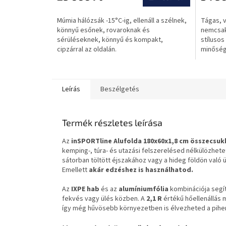
értékel
5-
Múmia hálózsák -15°C-ig, ellenáll a szélnek,
Tágas, v
ből
könnyű esőnek, rovaroknak és
nemcsak
0,0
sérüléseknek, könnyű és kompakt,
stílusos
csillag.
cipzárral az oldalán.
minőségi
összecsu
Leírás
Beszélgetés
Termék részletes leírása
Az
inSPORTline Alufolda 180x60x1,8 cm összecsu
kemping-, túra- és utazási felszerelésed nélkülözhete
sátorban töltött éjszakához vagy a hideg földön való
Emellett
akár edzéshez is használhatod.
Az
IXPE hab
és az
alumíniumfólia
kombinációja segít 
fekvés vagy ülés közben. A
2,1 R
értékű hőellenállás 
így még hűvösebb környezetben is élvezheted a pihe