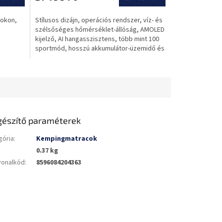
pokon,
Stílusos dizájn, operációs rendszer, víz- és
szélsőséges hőmérséklet-állóság, AMOLED
kijelző, AI hangasszisztens, több mint 100
sportmód, hosszú akkumulátor-üzemidő és
gyorstöltés.
gészítő paraméterek
gória
:
Kempingmatracok
0.37 kg
vonalkód
:
8596084204363