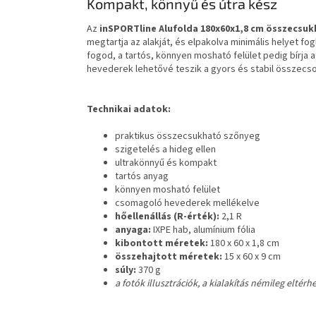
Kompakt, könnyű és útra kész
Az
inSPORTline Alufolda 180x60x1,8 cm összecsu
megtartja az alakját, és elpakolva minimális helyet fog
fogod, a tartós, könnyen mosható felület pedig bírja
hevederek lehetővé teszik a gyors és stabil összecso
Technikai adatok:
praktikus összecsukható szőnyeg
szigetelés a hideg ellen
ultrakönnyű és kompakt
tartós anyag
könnyen mosható felület
csomagoló hevederek mellékelve
hőellenállás (R-érték):
2,1 R
anyaga:
IXPE hab, alumínium fólia
kibontott méretek:
180 x 60 x 1,8 cm
összehajtott méretek:
15 x 60 x 9 cm
súly:
370 g
a fotók illusztrációk, a kialakítás némileg eltérh