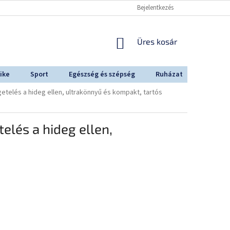
Bejelentkezés
KOSÁR
Üres kosár
ike
Sport
Egészség és szépség
Ruházat
Outdoo
telés a hideg ellen, ultrakönnyű és kompakt, tartós
lés a hideg ellen,