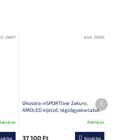
d:
29607
Kód:
29586
Következő
Okosóra inSPORTline Zakuro,
termék
AMOLED kijelző, légzőgyakorlatok,
ési mód
értesítések mobilalkalmazásokból,
Raktáron
Raktáron
gyors töltés, hosszú akkumulátor-
üzemidő
37 100 Ft
osárba
Kosárba