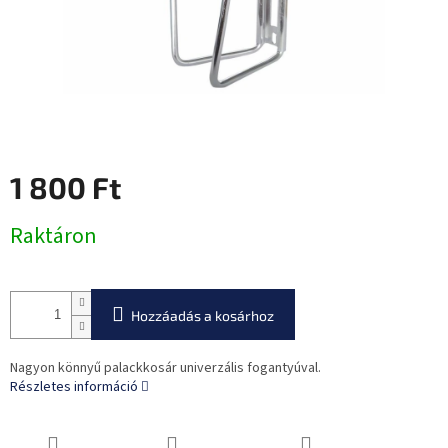
1 800 Ft
Egységár:
Raktáron
Hozzáadás a kosárhoz
Nagyon könnyű palackkosár univerzális fogantyúval.
Részletes információ