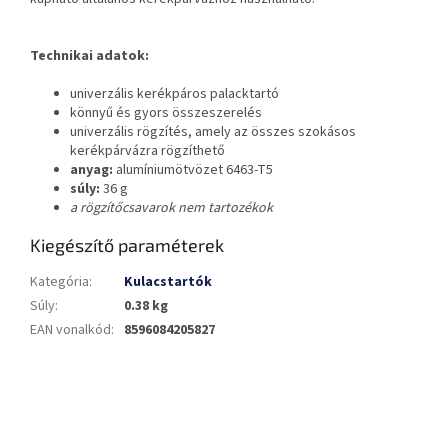
Technikai adatok:
univerzális kerékpáros palacktartó
könnyű és gyors összeszerelés
univerzális rögzítés, amely az összes szokásos
kerékpárvázra rögzíthető
anyag:
alumíniumötvözet 6463-T5
súly:
36 g
a rögzítőcsavarok nem tartozékok
Kiegészítő paraméterek
Kategória
:
Kulacstartók
Súly
:
0.38 kg
EAN vonalkód
:
8596084205827
L
á
b