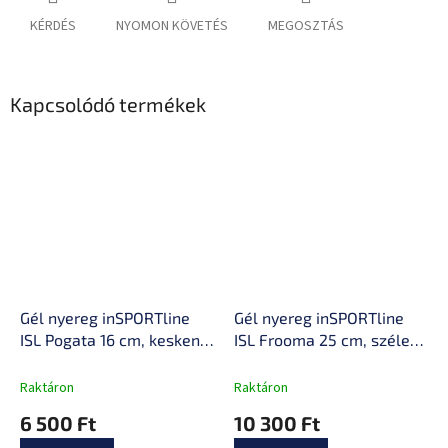
KÉRDÉS
NYOMON KÖVETÉS
MEGOSZTÁS
Kapcsolódó termékek
Gél nyereg inSPORTline
Gél nyereg inSPORTline
ISL Pogata 16 cm, keskeny
ISL Frooma 25 cm, széles
kialakítás, kivágás az
kialakítás, kivágás az
érzékeny területeken
érzékeny területeken
Raktáron
Raktáron
6 500 Ft
10 300 Ft