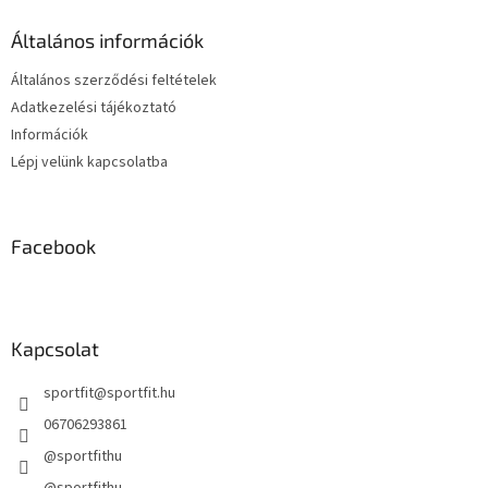
l
é
Általános információk
c
Általános szerződési feltételek
Adatkezelési tájékoztató
Információk
Lépj velünk kapcsolatba
Facebook
Kapcsolat
sportfit
@
sportfit.hu
06706293861
@sportfithu
@sportfithu