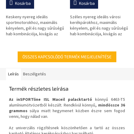
Kosárba
Kosárba
Keskeny nyereg ideális
Széles nyereg ideális városi
sportmotorokhoz, maximális
kerékpárokhoz, maximális
kényelem, gél és nagy sűrűségű
kényelem, gél és nagy sűrűségű
hab kombinációja, kivágás az
hab kombinációja, kivágás az
érzékeny területekre nehezedő
érzékeny területekre nehezedő
nyomás csökkentésére, tartós
nyomás csökkentésére,
műbőr...
tartós...
ÖSSZES KAPCSOLÓDÓ TERMÉK MEGJELENÍTÉSE
Leírás
Beszélgetés
Termék részletes leírása
Az inSPORTline ISL Maceil palacktartó
könnyű 6463-T5
alumíniumötvözetből készült. Rendkívül könnyű
, mindössze 36
grammos
súlya miatt hegymenet közben észre sem fogod
venni, hogy nálad van.
Az univerzális rögzítésnek köszönhetően a tartó az összes
kapható általános kerékpárvázhoz használható.