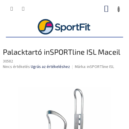
Ugrás
KOSÁR
a
fő
tartalomhoz
Palacktartó inSPORTline ISL Maceil
30582
A
Nincs értékelés
Ugrás az értékeléshez
Márka:
inSPORTline ISL
termék
átlagos
értékelése
5-
ből
0,0
csillag.