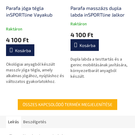
Parafa jóga tégla
Parafa masszázs dupla
inSPORTline Vayakub
labda inSPORTline Jalkor
Raktáron
A
Raktáron
termék
4 100 Ft
átlagos
4 100 Ft
értékelése
Kosárba
5-
Kosárba
ből
0,0
Dupla labda a testtartás és a
Ökológiai anyagból készült
csillag.
gerinc mobilitásának javítására,
masszív jóga tégla, amely
környezetbarát anyagból
alkalmas jógához, nyújtáshoz és
készült.
változatos gyakorlatokhoz.
ÖSSZES KAPCSOLÓDÓ TERMÉK MEGJELENÍTÉSE
Leírás
Beszélgetés