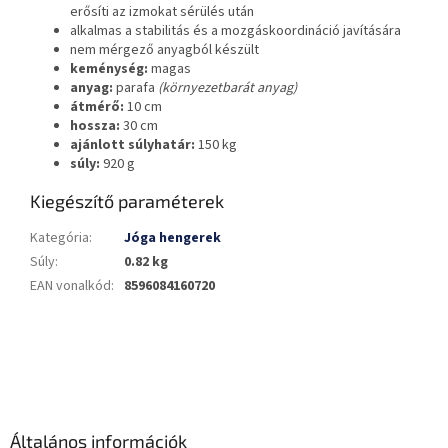
erősíti az izmokat sérülés után
alkalmas a stabilitás és a mozgáskoordináció javítására
nem mérgező anyagból készült
keménység:
magas
anyag:
parafa
(környezetbarát anyag)
átmérő:
10 cm
hossza:
30 cm
ajánlott súlyhatár:
150 kg
súly:
920 g
Kiegészítő paraméterek
Kategória
:
Jóga hengerek
Súly
:
0.82 kg
EAN vonalkód
:
8596084160720
L
á
b
l
é
Általános információk