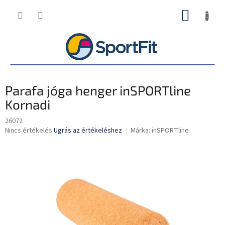
Ugrás
KOSÁR
a
fő
tartalomhoz
Parafa jóga henger inSPORTline
Kornadi
26072
A
Nincs értékelés
Ugrás az értékeléshez
Márka:
inSPORTline
termék
átlagos
értékelése
5-
ből
0,0
csillag.