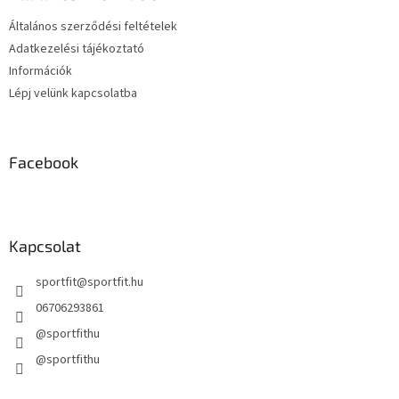
c
Általános szerződési feltételek
Adatkezelési tájékoztató
Információk
Lépj velünk kapcsolatba
Facebook
Kapcsolat
sportfit
@
sportfit.hu
06706293861
@sportfithu
@sportfithu