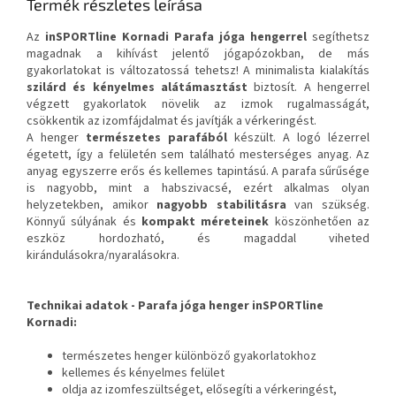
Termék részletes leírása
Az
inSPORTline Kornadi Parafa jóga hengerrel
segíthetsz
magadnak a kihívást jelentő jógapózokban, de más
gyakorlatokat is változatossá tehetsz! A minimalista kialakítás
szilárd és kényelmes alátámasztást
biztosít. A hengerrel
végzett gyakorlatok növelik az izmok rugalmasságát,
csökkentik az izomfájdalmat és javítják a vérkeringést.
A henger
természetes parafából
készült. A logó lézerrel
égetett, így a felületén sem található mesterséges anyag. Az
anyag egyszerre erős és kellemes tapintású. A parafa sűrűsége
is nagyobb, mint a habszivacsé, ezért alkalmas olyan
helyzetekben, amikor
nagyobb stabilitásra
van szükség.
Könnyű súlyának és
kompakt méreteinek
köszönhetően az
eszköz hordozható, és magaddal viheted
kirándulásokra/nyaralásokra.
Technikai adatok -
Parafa jóga henger inSPORTline
Kornadi
:
természetes henger különböző gyakorlatokhoz
kellemes és kényelmes felület
oldja az izomfeszültséget, elősegíti a vérkeringést,