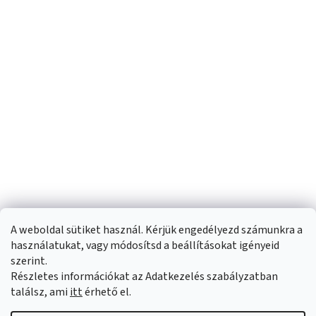
A weboldal sütiket használ. Kérjük engedélyezd számunkra a
használatukat, vagy módosítsd a beállításokat igényeid
szerint.
Részletes információkat az Adatkezelés szabályzatban
Shoptet készítette
találsz, ami
itt
érhető el.