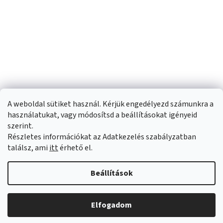
A weboldal sütiket használ. Kérjük engedélyezd számunkra a
használatukat, vagy módosítsd a beállításokat igényeid
szerint.
Részletes információkat az Adatkezelés szabályzatban
Shoptet készítette
találsz, ami
itt
érhető el.
Copyright 2026
Sportfit.hu
. Minden jog fenntartva.
Süti beállítások
Beállítások
szerkesztése
Elfogadom