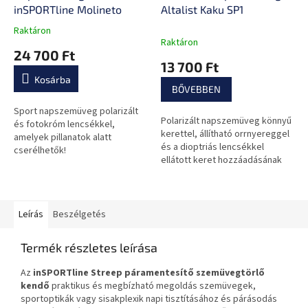
inSPORTline Molineto
Altalist Kaku SP1
Raktáron
A
Raktáron
termék
24 700 Ft
átlagos
13 700 Ft
értékelése
Kosárba
5-
BŐVEBBEN
ből
0,0
Sport napszemüveg polarizált
Polarizált napszemüveg könnyű
csillag.
és fotokróm lencsékkel,
kerettel, állítható orrnyereggel
amelyek pillanatok alatt
és a dioptriás lencsékkel
cserélhetők!
ellátott keret hozzáadásának
lehetőségével!
Leírás
Beszélgetés
Termék részletes leírása
Az
inSPORTline Streep p
áramentesítő szemüvegtörlő
kendő
praktikus és megbízható megoldás szemüvegek,
sportoptikák vagy sisakplexik napi tisztításához és párásodás