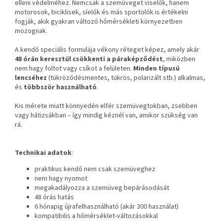
elleni védelméhez. Nemcsak a szemüveget viselők, hanem
motorosok, biciklisek, síelők és más sportolók is értékelni
fogják, akik gyakran változó hőmérsékleti környezetben
mozognak.
A kendő speciális formulája vékony réteget képez, amely akár
48 órán keresztül csökkenti a páraképződést
, miközben
nem hagy foltot vagy csíkot a felületen.
Minden típusú
lencséhez
(tükröződésmentes, tükrös, polarizált stb.) alkalmas,
és
többször használható
.
Kis mérete miatt könnyedén elfér szemüvegtokban, zsebben
vagy hátizsákban – így mindig kéznél van, amikor szükség van
rá.
Technikai adatok
:
praktikus kendő nem csak szemüveghez
nem hagy nyomot
megakadályozza a szemüveg bepárásodását
48 órás hatás
6 hónapig újrafelhasználható (akár 300 használat)
kompatibilis a hőmérséklet-változásokkal