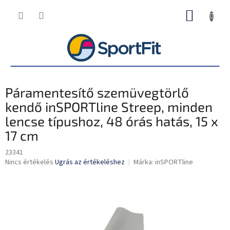
Ugrás
KOSÁR
a
fő
tartalomhoz
Páramentesítő szemüvegtörlő
kendő inSPORTline Streep, minden
lencse típushoz, 48 órás hatás, 15 x
17 cm
23341
A
Nincs értékelés
Ugrás az értékeléshez
Márka:
inSPORTline
termék
átlagos
értékelése
5-
ből
0,0