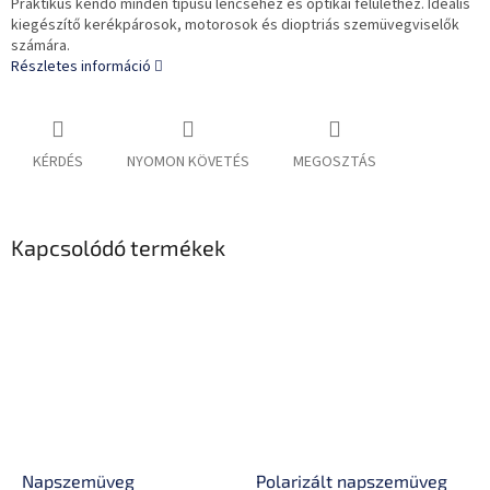
Praktikus kendő minden típusú lencséhez és optikai felülethez. Ideális
kiegészítő kerékpárosok, motorosok és dioptriás szemüvegviselők
számára.
Részletes információ
KÉRDÉS
NYOMON KÖVETÉS
MEGOSZTÁS
Kapcsolódó termékek
Napszemüveg
Polarizált napszemüveg