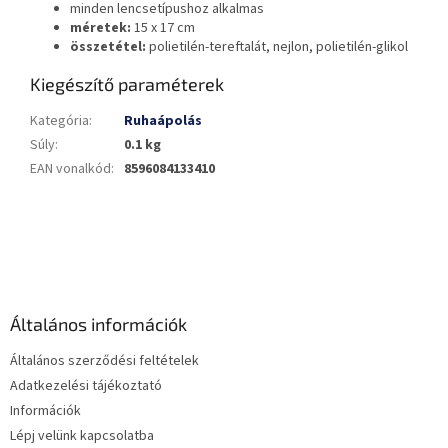
minden lencsetípushoz alkalmas
méretek:
15 x 17 cm
összetétel:
polietilén-tereftalát, nejlon, polietilén-glikol
Kiegészítő paraméterek
Kategória
:
Ruhaápolás
Súly
:
0.1 kg
EAN vonalkód
:
8596084133410
L
á
b
l
é
Általános információk
c
Általános szerződési feltételek
Adatkezelési tájékoztató
Információk
Lépj velünk kapcsolatba