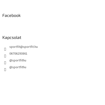
Facebook
Kapcsolat
sportfit
@
sportfit.hu
06706293861
@sportfithu
@sportfithu