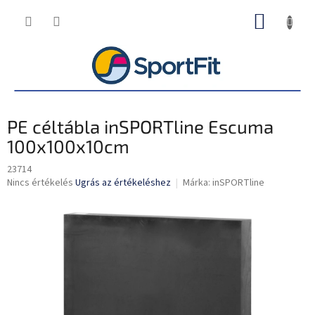
Ugrás
KOSÁR
a
fő
tartalomhoz
PE céltábla inSPORTline Escuma
100x100x10cm
23714
A
Nincs értékelés
Ugrás az értékeléshez
Márka:
inSPORTline
termék
átlagos
értékelése
5-
ből
0,0
csillag.