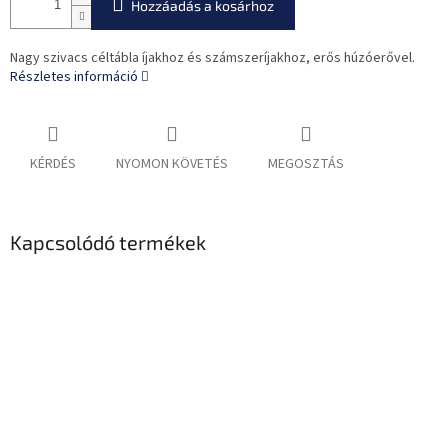
Hozzáadás a kosárhoz
Nagy szivacs céltábla íjakhoz és számszeríjakhoz, erős húzóerővel.
Részletes információ
KÉRDÉS
NYOMON KÖVETÉS
MEGOSZTÁS
Kapcsolódó termékek