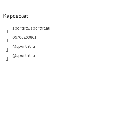
Kapcsolat
sportfit
@
sportfit.hu
06706293861
@sportfithu
@sportfithu