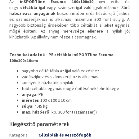
Az
inSPORTline Escuma 100x100x10 cm
erős és
nagy
céltábla
íjjal vagy számszeríjjal való gyakorláshoz. Sűrű
habszivacs anyagának
köszönhetően erős húzóerejű íjakhoz
és számszeríjakhoz is alkalmas, maximum 300 font súlyig. A
nagyobb biztonság érdekében több céltáblát is lehet egymás
mögé építeni. Az anyag merevsége ellenére a nyilak jól
kihúzhatók. Az állvány nem része a csomagnak.
Technikai adatok -
PE céltábla inSPORTline Escuma
100x100x10cm
:
nagyobb céltéltábla az íjjal való edzéshez
vadászíjhoz és számszeríjhoz is alkalmas
könnyen kihúzhatók a nyilak
több céltábla egymás mögé építésének lehetősége
anyaga:
PE
méretei:
100 x 100 x 10 cm
súlya:
4,45 kg
max. húzóerő:
kb. 300 font (számszeríj)
Kiegészítő paraméterek
Kategória
:
Céltáblák és vesszőfogók