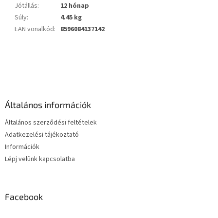
Jótállás
:
12 hónap
Súly
:
4.45 kg
EAN vonalkód
:
8596084137142
L
á
b
l
é
Általános információk
c
Általános szerződési feltételek
Adatkezelési tájékoztató
Információk
Lépj velünk kapcsolatba
Facebook