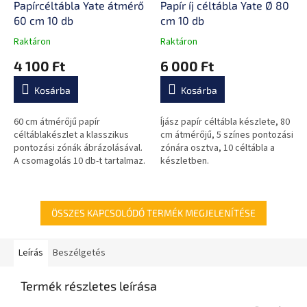
Papírcéltábla Yate átmérő
Papír íj céltábla Yate Ø 80
60 cm 10 db
cm 10 db
Raktáron
Raktáron
A
A
termék
termék
4 100 Ft
6 000 Ft
átlagos
átlagos
értékelése
értékelése
Kosárba
Kosárba
5-
5-
ből
ből
0,0
0,0
60 cm átmérőjű papír
Íjász papír céltábla készlete, 80
csillag.
csillag.
céltáblakészlet a klasszikus
cm átmérőjű, 5 színes pontozási
pontozási zónák ábrázolásával.
zónára osztva, 10 céltábla a
A csomagolás 10 db-t tartalmaz.
készletben.
ÖSSZES KAPCSOLÓDÓ TERMÉK MEGJELENÍTÉSE
Leírás
Beszélgetés
Termék részletes leírása