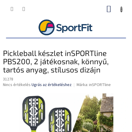
Ugrás
KOSÁR
a
fő
tartalomhoz
Pickleball készlet inSPORTline
PBS200, 2 játékosnak, könnyű,
tartós anyag, stílusos dizájn
31278
A
Nincs értékelés
Ugrás az értékeléshez
Márka:
inSPORTline
termék
átlagos
értékelése
5-
ből
0,0
csillag.