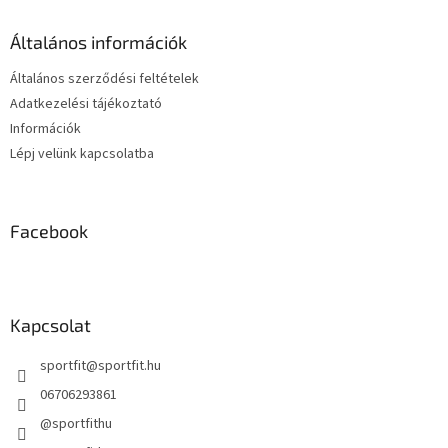
l
é
Általános információk
c
Általános szerződési feltételek
Adatkezelési tájékoztató
Információk
Lépj velünk kapcsolatba
Facebook
Kapcsolat
sportfit
@
sportfit.hu
06706293861
@sportfithu