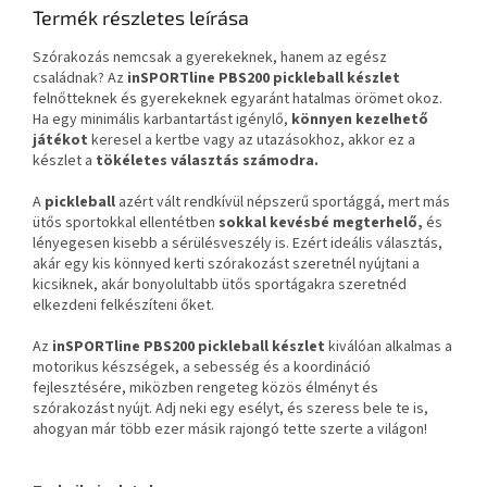
Termék részletes leírása
Szórakozás nemcsak a gyerekeknek, hanem az egész
családnak? Az
inSPORTline PBS200 pickleball készlet
felnőtteknek és gyerekeknek egyaránt hatalmas örömet okoz.
Ha egy minimális karbantartást igénylő,
könnyen kezelhető
játékot
keresel a kertbe vagy az utazásokhoz, akkor ez a
készlet a
tökéletes választás számodra.
A
pickleball
azért vált rendkívül népszerű sportággá, mert más
ütős sportokkal ellentétben
sokkal kevésbé megterhelő,
és
lényegesen kisebb a sérülésveszély is. Ezért ideális választás,
akár egy kis könnyed kerti szórakozást szeretnél nyújtani a
kicsiknek, akár bonyolultabb ütős sportágakra szeretnéd
elkezdeni felkészíteni őket.
Az
inSPORTline PBS200 pickleball készlet
kiválóan alkalmas a
motorikus készségek, a sebesség és a koordináció
fejlesztésére, miközben rengeteg közös élményt és
szórakozást nyújt. Adj neki egy esélyt, és szeress bele te is,
ahogyan már több ezer másik rajongó tette szerte a világon!