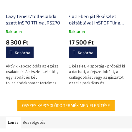
Lazy tenisz/tollaslabda
4az1-ben játékkészlet
szett inSPORTline JRS270
céltáblával inSPORTline
ADGS145
Raktáron
Raktáron
A
A
termék
termék
8 300 Ft
17 500 Ft
átlagos
átlagos
értékelése
értékelése
Kosárba
Kosárba
5-
5-
ből
ből
0,0
0,0
Aktív kikapcsolódás az egész
1 készlet, 4 sportág - próbáld ki
csillag.
csillag.
családnak! A készlet két ütőt,
a dartsot, a fejszedobást, a
egy labdát és két
csillagdobást vagy az íjászatot
tollaslabdakosarat tartalmaz.
ezzel a praktikus és
biztonságos készlettel. Minden,
amire szükséged lehet a több...
ÖSSZES KAPCSOLÓDÓ TERMÉK MEGJELENÍTÉSE
Leírás
Beszélgetés