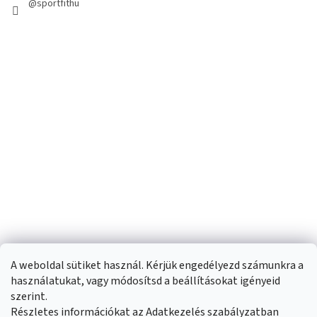
@sportfithu
A weboldal sütiket használ. Kérjük engedélyezd számunkra a
használatukat, vagy módosítsd a beállításokat igényeid
szerint.
Részletes információkat az Adatkezelés szabályzatban
Shoptet készítette