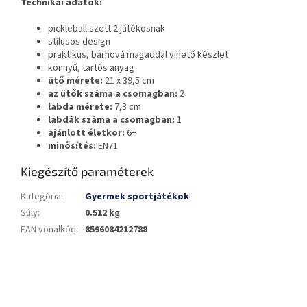
Technikai adatok:
pickleball szett 2 játékosnak
stílusos design
praktikus, bárhová magaddal vihető készlet
könnyű, tartós anyag
ütő mérete:
21 x 39,5 cm
az ütők száma a csomagban:
2
labda mérete:
7,3 cm
labdák száma a csomagban:
1
ajánlott életkor:
6+
minősítés:
EN71
Kiegészítő paraméterek
Kategória
:
Gyermek sportjátékok
Súly
:
0.512 kg
EAN vonalkód
:
8596084212788
L
á
b