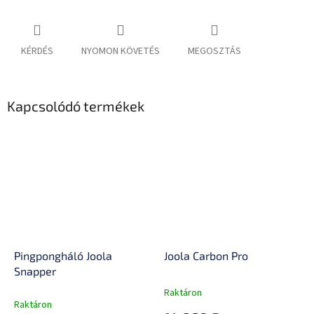
KÉRDÉS
NYOMON KÖVETÉS
MEGOSZTÁS
Kapcsolódó termékek
Pingpongháló Joola
Joola Carbon Pro
Snapper
Raktáron
A
Raktáron
termék