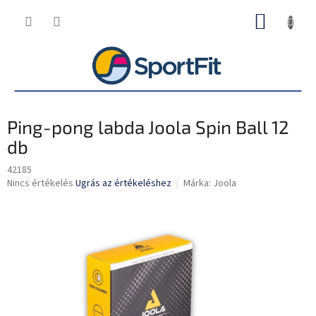
Ugrás
KOSÁR
a
fő
tartalomhoz
Ping-pong labda Joola Spin Ball 12
db
42185
A
Nincs értékelés
Ugrás az értékeléshez
Márka:
Joola
termék
átlagos
értékelése
5-
ből
0,0
csillag.