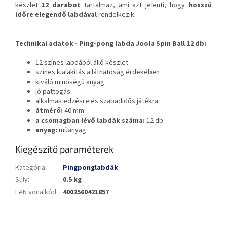
készlet
12 darabot
tartalmaz, ami azt jelenti, hogy
hosszú
időre elegendő labdával
rendelkezik.
Technikai adatok -
Ping-pong labda Joola Spin Ball 12 db
:
12 színes labdából álló készlet
színes kialakítás a láthatóság érdekében
kiváló minőségű anyag
jó pattogás
alkalmas edzésre és szabadidős játékra
átmérő:
40 mm
a csomagban lévő labdák száma:
12 db
anyag:
műanyag
Kiegészítő paraméterek
Kategória
:
Pingponglabdák
Súly
:
0.5 kg
EAN vonalkód
:
4002560421857
L