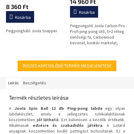
14 960 Ft
átlagos
8 360 Ft
értékelése
Kosárba
5-
Kosárba
ből
0,0
Pingpongütő Joola Carbon Pro -
Pingpongháló Joola Snapper
csillag.
Profi ping-pong ütő, 5+2 réteg
minőségi fa, Carbowood
bevonat, konkáv markolat,
könnyű súly.
ÖSSZES KAPCSOLÓDÓ TERMÉK MEGJELENÍTÉSE
Leírás
Beszélgetés
Termék részletes leírása
A
Joola Spin Ball 12 db Ping-pong labda
egy olyan
labdakészlet, amely a jellegzetes színkialakításnak
köszönhetően
jól látható
. Ezt különösen a kezdők értékelik.
Alkalmasak
edzésre és szabadidős játékra
. A szilárd
anyagnak köszönhetően kiváló pattogást biztosítanak. Ez a