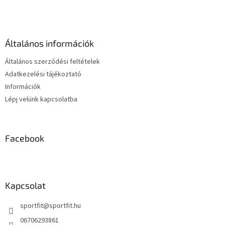
á
b
l
é
Általános információk
c
Általános szerződési feltételek
Adatkezelési tájékoztató
Információk
Lépj velünk kapcsolatba
Facebook
Kapcsolat
sportfit
@
sportfit.hu
06706293861