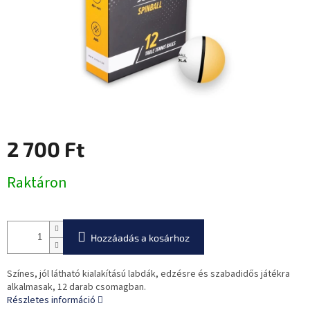
2 700 Ft
Egységár:
Raktáron
Hozzáadás a kosárhoz
Színes, jól látható kialakítású labdák, edzésre és szabadidős játékra
alkalmasak, 12 darab csomagban.
Részletes információ