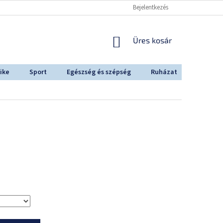
Bejelentkezés
KOSÁR
Üres kosár
ike
Sport
Egészség és szépség
Ruházat
Outdoo