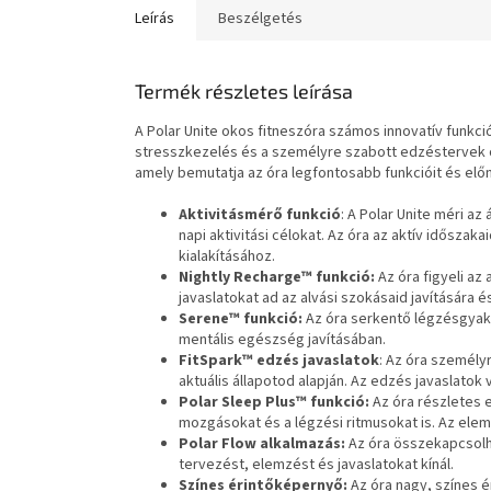
Leírás
Beszélgetés
Termék részletes leírása
A Polar Unite okos fitneszóra számos innovatív funkc
stresszkezelés és a személyre szabott edzéstervek op
amely bemutatja az óra legfontosabb funkcióit és előn
Aktivitásmérő funkció
: A Polar Unite méri az
napi aktivitási célokat. Az óra az aktív idősza
kialakításához.
Nightly Recharge™ funkció:
Az óra figyeli az
javaslatokat ad az alvási szokásaid javítására
Serene™ funkció:
Az óra serkentő légzésgyako
mentális egészség javításában.
FitSpark™ edzés javaslatok
: Az óra személyr
aktuális állapotod alapján. Az edzés javaslatok
Polar Sleep Plus™ funkció:
Az óra részletes 
mozgásokat és a légzési ritmusokat is. Az elemz
Polar Flow alkalmazás:
Az óra összekapcsolha
tervezést, elemzést és javaslatokat kínál.
Színes érintőképernyő:
Az óra nagy, színes 