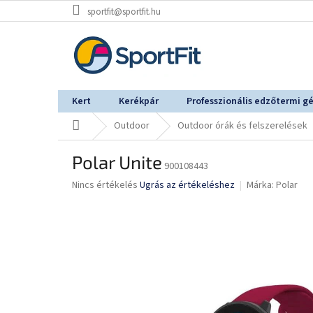
Ugrás
sportfit@sportfit.hu
a
fő
tartalomhoz
Kert
Kerékpár
Professzionális edzőtermi g
Kezdőlap
Outdoor
Outdoor órák és felszerelések
Polar Unite
900108443
A
Nincs értékelés
Ugrás az értékeléshez
Márka:
Polar
termék
átlagos
értékelése
5-
ből
0,0
csillag.