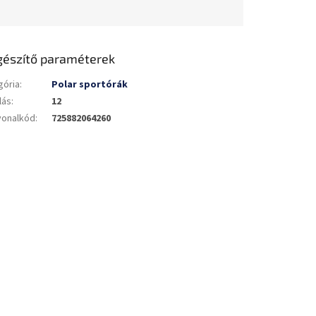
gészítő paraméterek
gória
:
Polar sportórák
lás
:
12
vonalkód
:
725882064260