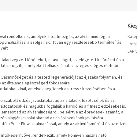
Kie
ióval rendelkezik, amelyek a testmozgás, az alvásminőség, a
Kate
timalizálására szolgálnak. Itt van egy részletesebb termékleírás,
Jótál
yeit:
EAN 
 általad végzett lépéseket, a távolságot, az elégetett kalóriákat és a
kaidat is rögzíti, amelyeket felhasználhatsz az egészséges életmód
 alvásminőséget és a tested regenerációját az éjszaka folyamán, és
 és az általános egészséged fokozására.
rlatokat kínál, amelyek segítenek a stressz kezelésében és a
e szabott edzés javaslatokat ad az általad kitűzött célok és az
 változatosak és magukba foglalják a kardió és a fitnesz edzéseket is.
elemzést ad az alvásminőségről, beleértve az ébredések számát, a
és alapján javaslatokat ad az alvási szokások javítására.
tó a Polar Flow alkalmazással, amely az aktivitásmérést és az edzés
érintőképernyővel rendelkezik, amely könnyen használható.