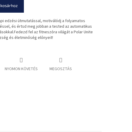
 kosárhoz
api edzési útmutatással, motiválódj a folyamatos
éssel, és értsd meg jobban a tested az automatikus
sokkal.Fedezd fel az fitneszóra világát a Polar Unite
zség és életminőség előnyeit!
NYOMON KÖVETÉS
MEGOSZTÁS