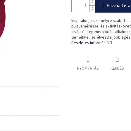
Hozzáadás a
Inspirálódj a személyre szabott n
pulzusméréssel és aktivitáskövet
alvási és regenerálódási alkalmazá
termékkel, és élvezd a jobb egés
Részletes információ
NYOMTATÁS
KÉRDÉS