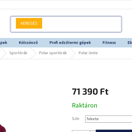
KERESÉS
épek
Kölcsönző
Profi edzőtermi gépek
Fitness
Eb
Sportórák
Polar sportórák
Polar Unite
71 390 Ft
Egységár:
Raktáron
Szín