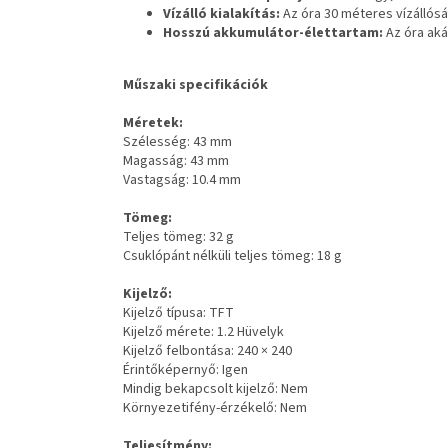
Vízálló kialakítás:
Az óra 30 méteres vízállósá
Hosszú akkumulátor-élettartam:
Az óra aká
Műszaki specifikációk
Méretek:
Szélesség: 43 mm
Magasság: 43 mm
Vastagság: 10.4 mm
Tömeg:
Teljes tömeg: 32 g
Csuklópánt nélküli teljes tömeg: 18 g
Kijelző:
Kijelző típusa: TFT
Kijelző mérete: 1.2 Hüvelyk
Kijelző felbontása: 240 × 240
Érintőképernyő: Igen
Mindig bekapcsolt kijelző: Nem
Környezetifény-érzékelő: Nem
Teljesítmény: