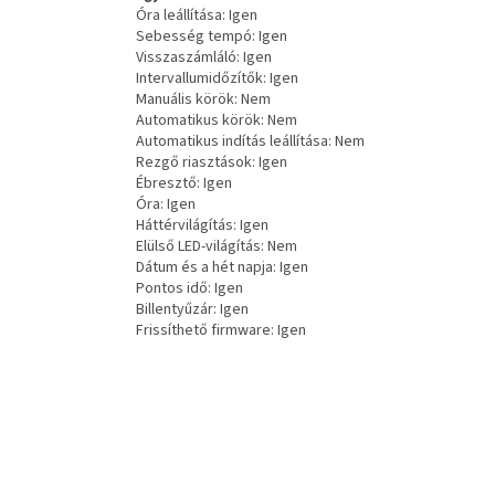
Óra leállítása: Igen
Sebesség tempó: Igen
Visszaszámláló: Igen
Intervallumidőzítők: Igen
Manuális körök: Nem
Automatikus körök: Nem
Automatikus indítás leállítása: Nem
Rezgő riasztások: Igen
Ébresztő: Igen
Óra: Igen
Háttérvilágítás: Igen
Elülső LED-világítás: Nem
Dátum és a hét napja: Igen
Pontos idő: Igen
Billentyűzár: Igen
Frissíthető firmware: Igen
L
á
b