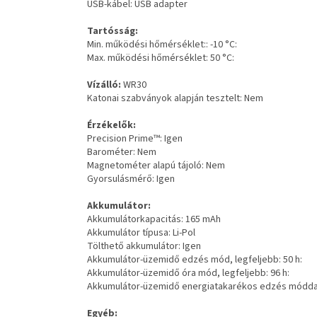
USB-kábel: USB adapter
Tartósság:
Min. működési hőmérséklet:: -10 °C:
Max. működési hőmérséklet: 50 °C:
Vízálló:
WR30
Katonai szabványok alapján tesztelt: Nem
Érzékelők:
Precision Prime™: Igen
Barométer: Nem
Magnetométer alapú tájoló: Nem
Gyorsulásmérő: Igen
Akkumulátor:
Akkumulátorkapacitás: 165 mAh
Akkumulátor típusa: Li-Pol
Tölthető akkumulátor: Igen
Akkumulátor-üzemidő edzés mód, legfeljebb: 50 h:
Akkumulátor-üzemidő óra mód, legfeljebb: 96 h:
Akkumulátor-üzemidő energiatakarékos edzés móddal,
Egyéb: