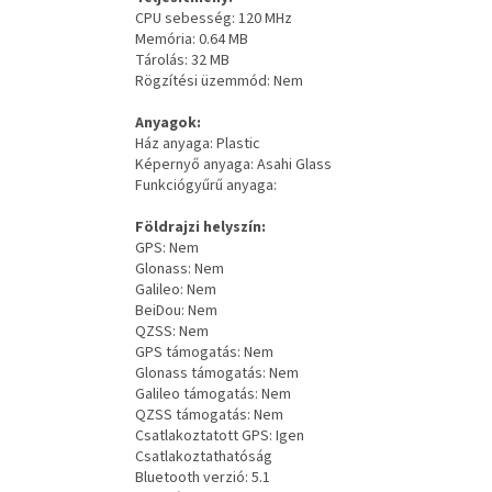
CPU sebesség: 120 MHz
Memória: 0.64 MB
Tárolás: 32 MB
Rögzítési üzemmód: Nem
Anyagok:
Ház anyaga: Plastic
Képernyő anyaga: Asahi Glass
Funkciógyűrű anyaga:
Földrajzi helyszín:
GPS: Nem
Glonass: Nem
Galileo: Nem
BeiDou: Nem
QZSS: Nem
GPS támogatás: Nem
Glonass támogatás: Nem
Galileo támogatás: Nem
QZSS támogatás: Nem
Csatlakoztatott GPS: Igen
Csatlakoztathatóság
Bluetooth verzió: 5.1