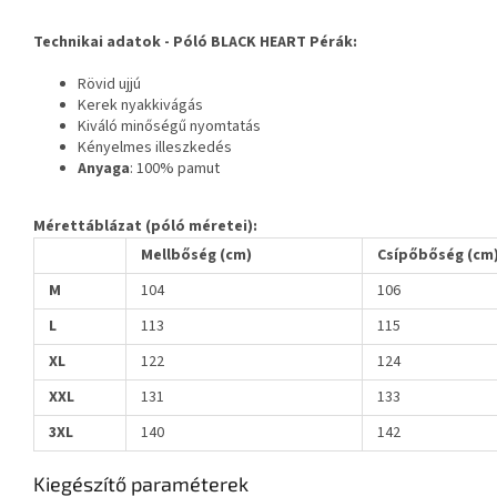
Technikai adatok -
Póló BLACK HEART Pérák:
Rövid ujjú
Kerek nyakkivágás
Kiváló minőségű nyomtatás
Kényelmes illeszkedés
Anyaga
: 100% pamut
Mérettáblázat (póló méretei):
Mellbőség (cm)
Csípőbőség (cm
M
104
106
L
113
115
XL
122
124
XXL
131
133
3XL
140
142
Kiegészítő paraméterek