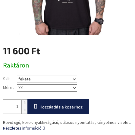
11 600 Ft
Egységár:
Raktáron
Szín
Méret
Hozzáadás a kosárhoz
Rövid ujjú, kerek nyakkivágású, stílusos nyomtatás, kényelmes viselet.
Részletes információ