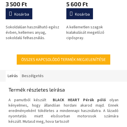
3 500 Ft
5 600 Ft
Kosárba
Kosárba
Sokoldalúan használható egész
A kellemetlen szagok
évben, kellemes anyag,
kialakulását megelőző
sokoldalú felhasználás.
cipőspray.
ÖSSZES KAPCSOLÓDÓ TERMÉK MEGJELENÍTÉSE
Leírás
Beszélgetés
Termék részletes leírása
A pamutból készült
BLACK HEART Pérák póló
olyan
kényelmes, hogy állandóan hordani akarod majd.
Ennek
eredményeként tökéletes a mindennapi használatra.
A lázadó
nyomtatás miatt elsősorban motorosok számára
készült.
Mutasd meg, hova tartozol!