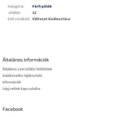
Kategória
:
Férfi pólók
Jótállás
:
12
EAN vonalkód
:
Változat kiválasztása
L
á
b
l
é
Általános információk
c
Általános szerződési feltételek
Adatkezelési tájékoztató
Információk
Lépj velünk kapcsolatba
Facebook