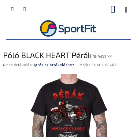
Ugrás
KOSÁR
a
fő
tartalomhoz
Póló BLACK HEART Pérák
BH9433-XXL
A
Nincs értékelés
Ugrás az értékeléshez
Márka:
BLACK HEART
termék
átlagos
értékelése
5-
ből
0,0
csillag.