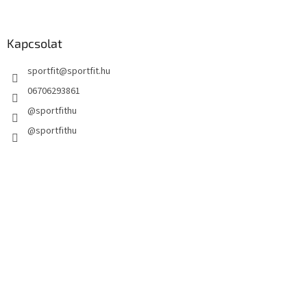
Kapcsolat
sportfit
@
sportfit.hu
06706293861
@sportfithu
@sportfithu