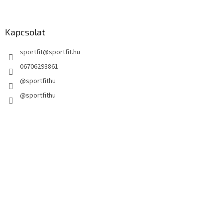
Kapcsolat
sportfit
@
sportfit.hu
06706293861
@sportfithu
@sportfithu