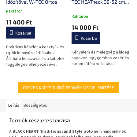
időzítővel W-TEC Ortos
TEC HEATneck 39-52 cm,
szélálló, mellkas- és
Raktáron
A
nyakfűtés, 3 fűtési mód
Raktáron
termék
11 400 Ft
átlagos
14 000 Ft
értékelése
Kosárba
5-
Kosárba
ből
0,0
Praktikus készlet a kesztyűk és
Kényelem és melegség a hideg
csillag.
cipők könnyű szárításához!
napokon, egygombos vezérlés
Állítható hosszával és a kábelek
három fűtési beállítással.
függőleges elhelyezésével
tűnik ki a maximális elérhetőség
érdekében!
ÖSSZES KAPCSOLÓDÓ TERMÉK MEGJELENÍTÉSE
Leírás
Beszélgetés
Termék részletes leírása
A
BLACK HEART Traditional and Style póló
nem mindenkinek