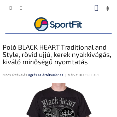
Ugrás
KOSÁR
a
fő
tartalomhoz
Poló BLACK HEART Traditional and
Style, rövid ujjú, kerek nyakkivágás,
kiváló minőségű nyomtatás
A
Nincs értékelés
Ugrás az értékeléshez
Márka:
BLACK HEART
termék
átlagos
értékelése
5-
ből
0,0
csillag.