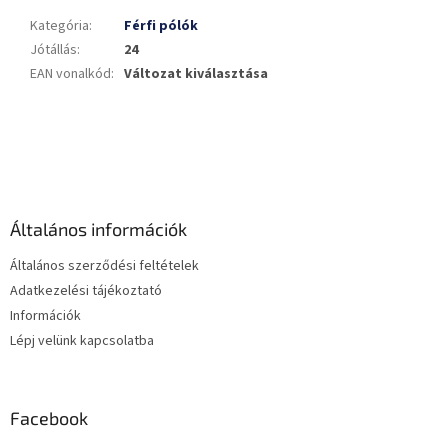
Kategória
:
Férfi pólók
Jótállás
:
24
EAN vonalkód
:
Változat kiválasztása
L
á
b
l
é
Általános információk
c
Általános szerződési feltételek
Adatkezelési tájékoztató
Információk
Lépj velünk kapcsolatba
Facebook