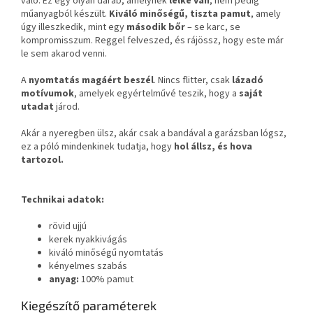
való. Ez egy olyan darab, amelynek
lelke van
, nem pedig
műanyagból készült.
Kiváló minőségű, tiszta pamut
, amely
úgy illeszkedik, mint egy
második bőr
– se karc, se
kompromisszum. Reggel felveszed, és rájössz, hogy este már
le sem akarod venni.
A
nyomtatás magáért beszél
. Nincs flitter, csak
lázadó
motívumok
, amelyek egyértelművé teszik, hogy a
saját
utadat
járod.
Akár a nyeregben ülsz, akár csak a bandával a garázsban lógsz,
ez a póló mindenkinek tudatja, hogy
hol állsz, és hova
tartozol.
Technikai adatok:
rövid ujjú
kerek nyakkivágás
kiváló minőségű nyomtatás
kényelmes szabás
anyag:
100% pamut
Kiegészítő paraméterek